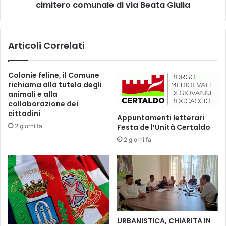
e
cimitero comunale di via Beata Giulia
i
p
l
a
n
r
u
Articoli Correlati
a
o
a
v
u
o
Colonie feline, il Comune
n
b
richiama alla tutela degli
n
l
animali e alla
u
o
collaborazione dei
o
c
cittadini
Appuntamenti letterari
v
c
2 giorni fa
Festa de l’Unità Certaldo
o
o
2 giorni fa
a
d
p
i
p
4
u
0
n
l
t
o
a
c
m
u
URBANISTICA, CHIARITA IN
e
l