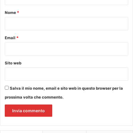
t
c
v
h
i
o
Nome
*
i
a
*
n
B
g
e
a
Email
*
t
a
G
i
Sito web
u
l
i
a
Salva il mio nome, email e sito web in questo browser per la
prossima volta che commento.