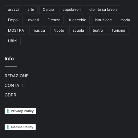
arazzi
arte
Calcio
capolavori
dipinto su tavola
Empoli
eventi
Firenze
fucecchio
istruzione
moda
MOSTRA
musica
Nuoto
scuola
teatro
Turismo
Uffizi
Info
REDAZIONE
CONTATTI
GDPR
Privacy Policy
Cookie Policy