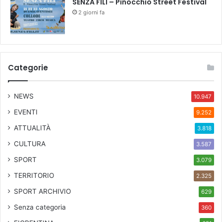
SENZA FILI – Pinocchio Street Festival
2 giorni fa
Categorie
NEWS
10.947
EVENTI
9.252
ATTUALITÀ
3.818
CULTURA
3.587
SPORT
3.079
TERRITORIO
2.325
SPORT ARCHIVIO
629
Senza categoria
360