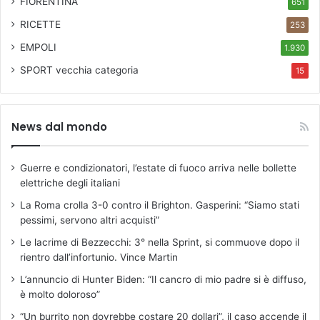
FIORENTINA
651
RICETTE
253
EMPOLI
1.930
SPORT
vecchia categoria
15
News dal mondo
Guerre e condizionatori, l’estate di fuoco arriva nelle bollette
elettriche degli italiani
La Roma crolla 3-0 contro il Brighton. Gasperini: “Siamo stati
pessimi, servono altri acquisti”
Le lacrime di Bezzecchi: 3° nella Sprint, si commuove dopo il
rientro dall’infortunio. Vince Martin
L’annuncio di Hunter Biden: “Il cancro di mio padre si è diffuso,
è molto doloroso”
“Un burrito non dovrebbe costare 20 dollari”, il caso accende il