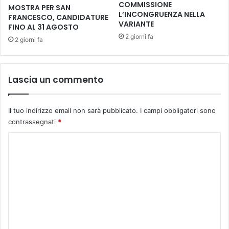
COMMISSIONE
MOSTRA PER SAN
n
i
L’INCONGRUENZA NELLA
FRANCESCO, CANDIDATURE
t
a
VARIANTE
FINO AL 31 AGOSTO
o
l
2 giorni fa
2 giorni fa
c
c
o
i
n
m
l
i
Lascia un commento
’
t
A
e
B
r
Il tuo indirizzo email non sarà pubblicato.
I campi obbligatori sono
C
o
contrassegnati
*
d
c
e
o
C
l
m
o
B
u
i
m
n
r
a
m
d
l
e
w
e
a
d
n
t
i