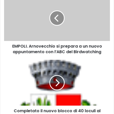
M
P
O
L
I
.
A
r
EMPOLI. Arnovecchio si prepara a un nuovo
n
appuntamento con l’ABC del Birdwatching
o
v
e
C
c
o
c
m
h
p
i
l
o
e
s
t
i
a
p
t
r
Completato il nuovo blocco di 40 loculi al
o