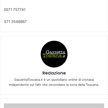
0571 757741
371 3546867
Redazione
GazzettaToscana.it è un quotidiano online di cronaca
indipendente sui fatti che circondano la zona della Toscana.
E