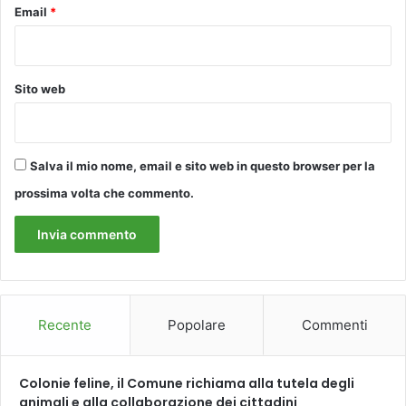
Email
*
l
o
e
d
Sito web
E
s
t
e
r
Salva il mio nome, email e sito web in questo browser per la
P
prossima volta che commento.
a
n
t
a
n
o
.
Recente
Popolare
Commenti
F
u
o
Colonie feline, il Comune richiama alla tutela degli
r
animali e alla collaborazione dei cittadini