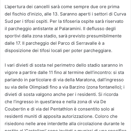
L’apertura dei cancelli sarà come sempre due ore prima
del fischio d’inizio, alle 13. Saranno aperti i settori di Curva
Sud per i tifosi ospiti. Per la tifoseria ospite sarà riservato
il parcheggio antistante al Palaramini. Il deflusso degli
sportivi dalla zona stadio, sarà previsto presumibilmente
dalle 17. Il parcheggio del Parco di Serravalle è a
disposizione dei tifosi locali per poter parcheggiare.
I vari divieti di sosta nel perimetro dello stadio saranno in
vigore a partire dalle 11 fino al termine dell’incontro: si sta
parlando in particolare di via della Maratona, dall’ingresso
su via delle Olimpiadi fino a via Barzino (zona fontanello); i
divieti di sosta valgono anche per i residenti. Si ricorda
che l’ingresso in quest’area e nella zona di via De
Coubertin e di via del Pentathlon è consentito solo ai
residenti muniti di apposita autorizzazione. Coloro che
risiedono nelle aree interdette alla circolazione durante le
partite al ‘Castellani’ sono invitati a munirsi di una specifica