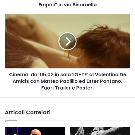
Empoli” in via Bisarnella
a
b
a
C
t
i
o
n
m
e
a
m
t
a
t
:
i
d
n
a
a
Cinema: dal 05.02 in sala 'IO+TE' di Valentina De
l
d
Amicis con Matteo Paolillo ed Ester Pantano.
0
e
5
Fuori Trailer e Poster.
l
.
“
0
M
2
Articoli Correlati
e
i
r
n
c
s
a
a