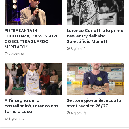
t
l
a
a
l
'
e
I
i
O
PIETRASANTA IN
Lorenzo Carlotti è la prima
n
+
ECCELLENZA, L’ASSESSORE
new entry dell’Abc
E
T
COSCI: “TRAGUARDO
Solettificio Manetti
m
E
MERITATO”
3 giorni fa
p
'
2 giorni fa
o
d
l
i
i
V
”
a
i
l
n
e
v
n
i
t
All’insegna della
Settore giovanile, ecco lo
a
i
castellanità, Lorenzo Rosi
staff tecnico 26/27
B
torna a casa
n
4 giorni fa
i
a
3 giorni fa
s
D
a