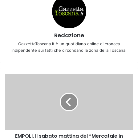
Redazione
GazzettaToscana.it è un quotidiano online di cronaca
indipendente sui fatti che circondano la zona della Toscana.
E
M
P
O
L
I
.
I
l
EMPOLI. Il sabato mattina del “Mercatale in
s