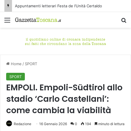
Appuntamenti letterari Festa de l’Unità Certaldo
Menu
C
Home
/
SPORT
SPORT
EMPOLI. Empoli-Südtirol allo
stadio ‘Carlo Castellani’:
come cambia la viabilità
Redazione
16 Gennaio 2026
0
194
minuto di lettura