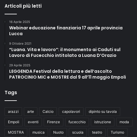
Articoli più letti
16 Aprile 2025
Webinar educazione finanziaria 17 aprile provincia
Lucca
9 Ottobre 2021
“Luana. Vita e lavoro”: il monumento ai Caduti sul
Lavoro di Fucecchio intitolato a Luana D’Orazio
29 Aprile 2025
LEGGENDA Festival della lettura e dell’ascolto
PATROCINIO MIC e MOSTRE dal 9 all’11 maggio Empoli
Tags
arazzi
arte
Calcio
capolavori
dipinto su tavola
Empoli
eventi
Firenze
fucecchio
istruzione
moda
MOSTRA
musica
Nuoto
scuola
teatro
Turismo