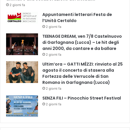
i
2 giorni fa
T
Appuntamenti letterari Festa de
r
l’Unità Certaldo
a
i
2 giorni fa
l
TEENAGE DREAM, ven 7/8 Castelnuovo
e
di Garfagnana (Lucca) – Le hit degli
r
anni 2000, da cantare e da ballare
e
2 giorni fa
P
o
Ultim’ora – GATTI MÉZZI: rinviato al 25
s
agosto il concerto di stasera alla
t
Fortezza delle Verrucole di San
e
Romano in Garfagnana (Lucca)
r
2 giorni fa
.
SENZA FILI – Pinocchio Street Festival
2 giorni fa