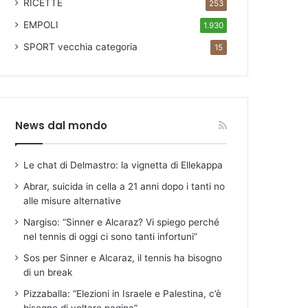
RICETTE
253
EMPOLI
1.930
SPORT
vecchia categoria
15
News dal mondo
Le chat di Delmastro: la vignetta di Ellekappa
Abrar, suicida in cella a 21 anni dopo i tanti no
alle misure alternative
Nargiso: “Sinner e Alcaraz? Vi spiego perché
nel tennis di oggi ci sono tanti infortuni”
Sos per Sinner e Alcaraz, il tennis ha bisogno
di un break
Pizzaballa: “Elezioni in Israele e Palestina, c’è
bisogno di voltare pagina”