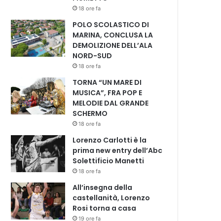
18 ore fa
POLO SCOLASTICO DI
MARINA, CONCLUSA LA
DEMOLIZIONE DELL’ALA
NORD-SUD
18 ore fa
TORNA “UN MARE DI
MUSICA”, FRA POP E
MELODIE DAL GRANDE
SCHERMO
18 ore fa
Lorenzo Carlotti è la
prima new entry dell’Abc
Solettificio Manetti
18 ore fa
All’insegna della
castellanità, Lorenzo
Rosi torna a casa
19 ore fa