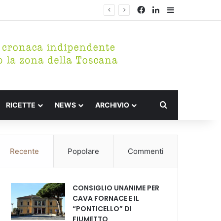
Facebook
LinkedIn
Barra lateral
Cerca per
RICETTE
NEWS
ARCHIVIO
Recente
Popolare
Commenti
CONSIGLIO UNANIME PER
CAVA FORNACE E IL
“PONTICELLO” DI
FIUMETTO