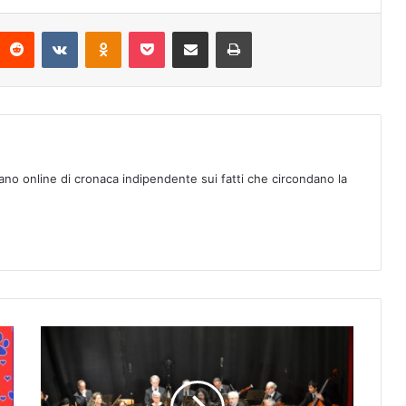
Reddit
VKontakte
Odnoklassniki
Pocket
Condividi via mail
Stampa
ano online di cronaca indipendente sui fatti che circondano la
E
m
p
o