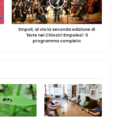
l
i
,
a
l
Empoli, al via la seconda edizione di
v
'Note nei Chiostri Empolesi': il
i
a
programma completo
l
a
s
e
c
o
n
d
a
e
d
i
z
i