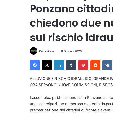
Ponzano cittadi
chiedono due n
sul rischio idrau
Redazione
8 Giugno 2026
Facebook
X
LinkedIn
Tumblr
Pinterest
Reddit
VK
ALLUVIONE E RISCHIO IDRAULICO: GRANDE 
ORA SERVONO NUOVE COMMISSIONI, RISPOST
L’assemblea pubblica tenutasi a Ponzano sul tem
una partecipazione numerosa e attenta da parte
preoccupazione dei cittadini di fronte a eventi 