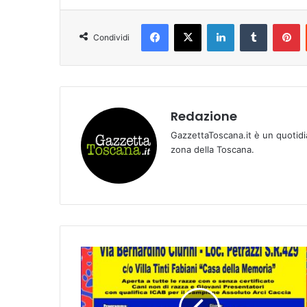
Facebook
X
LinkedIn
Tumblr
Pinterest
Condividi
Redazione
GazzettaToscana.it è un quotidi
zona della Toscana.
E
s
p
o