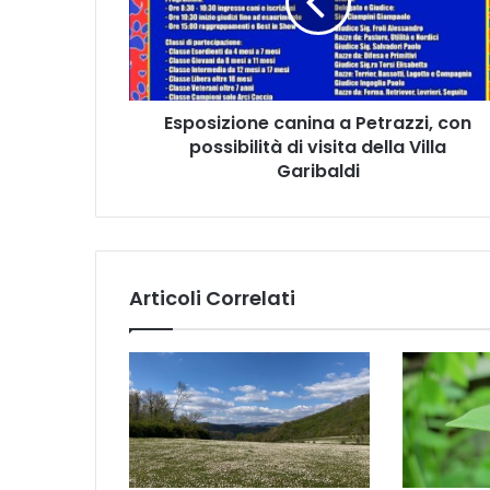
s
i
z
i
o
Esposizione canina a Petrazzi, con
n
possibilità di visita della Villa
e
c
Garibaldi
a
n
i
n
a
Articoli Correlati
a
P
e
t
r
a
z
z
i