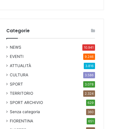
Categorie
NEWS
10.941
EVENTI
9.246
ATTUALITÀ
3.816
CULTURA
3.586
SPORT
3.078
TERRITORIO
2.324
SPORT ARCHIVIO
629
Senza categoria
360
FIORENTINA
651