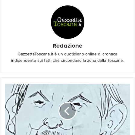
Redazione
GazzettaToscana.it è un quotidiano online di cronaca
indipendente sui fatti che circondano la zona della Toscana.
A
l
f
r
e
d
o
C