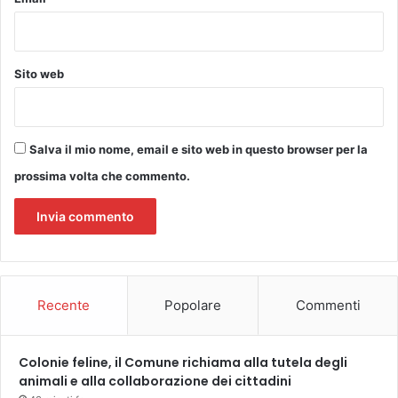
a
p
t
a
a
r
p
s
Sito web
p
o
a
a
d
7
e
a
Salva il mio nome, email e sito web in questo browser per la
l
n
C
prossima volta che commento.
n
a
i
m
m
i
n
o
Recente
Popolare
Commenti
Colonie feline, il Comune richiama alla tutela degli
animali e alla collaborazione dei cittadini