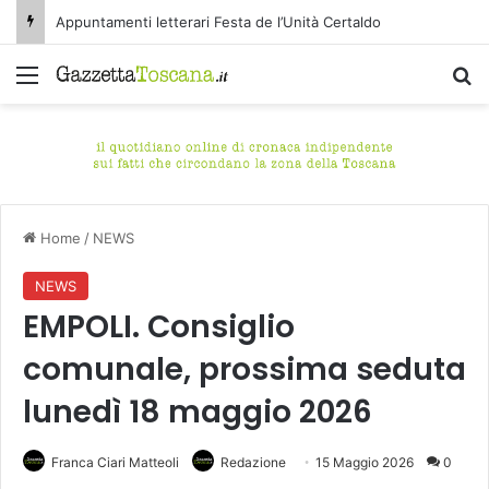
Appuntamenti letterari Festa de l’Unità Certaldo
Menu
C
Home
/
NEWS
NEWS
EMPOLI. Consiglio
comunale, prossima seduta
lunedì 18 maggio 2026
Franca Ciari Matteoli
Redazione
15 Maggio 2026
0