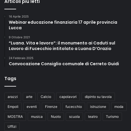
Articoli più letti
16 Aprile 2025
Webinar educazione finanziaria 17 aprile provincia
Lucca
9 Ottobre 2021
“Luana. Vita e lavoro”: il monumento ai Caduti sul
Lavoro di Fucecchio intitolato a Luana D’Orazio
24 Febbraio 2025
Convocazione Consiglio comunale di Cerreto Guidi
Tags
arazzi
arte
Calcio
capolavori
dipinto su tavola
Empoli
eventi
Firenze
fucecchio
istruzione
moda
MOSTRA
musica
Nuoto
scuola
teatro
Turismo
Uffizi