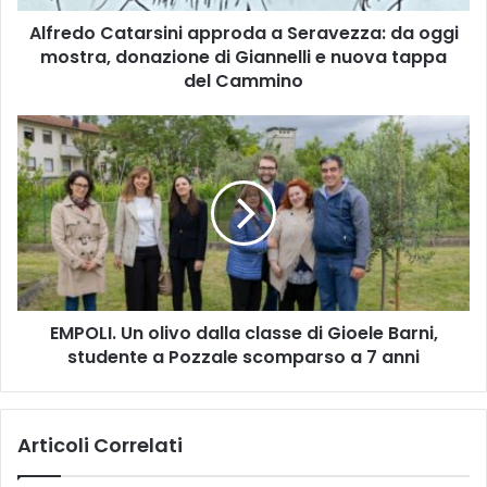
a
Alfredo Catarsini approda a Seravezza: da oggi
t
mostra, donazione di Giannelli e nuova tappa
a
r
del Cammino
s
i
E
n
M
i
P
a
O
p
L
p
I
r
.
o
U
d
n
a
EMPOLI. Un olivo dalla classe di Gioele Barni,
o
a
studente a Pozzale scomparso a 7 anni
l
S
i
e
v
r
o
Articoli Correlati
a
d
v
a