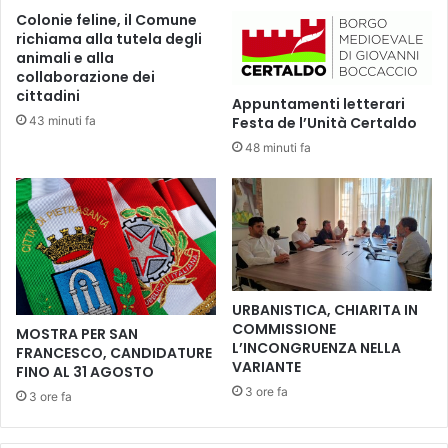
e
l
Colonie feline, il Comune
z
l
richiama alla tutela degli
z
a
animali e alla
a
c
collaborazione dei
:
l
cittadini
Appuntamenti letterari
d
a
43 minuti fa
Festa de l’Unità Certaldo
a
s
o
48 minuti fa
s
g
e
g
d
i
i
m
G
o
i
s
o
t
e
URBANISTICA, CHIARITA IN
r
l
COMMISSIONE
MOSTRA PER SAN
a
e
L’INCONGRUENZA NELLA
FRANCESCO, CANDIDATURE
,
B
VARIANTE
FINO AL 31 AGOSTO
d
a
3 ore fa
3 ore fa
o
r
n
n
a
i