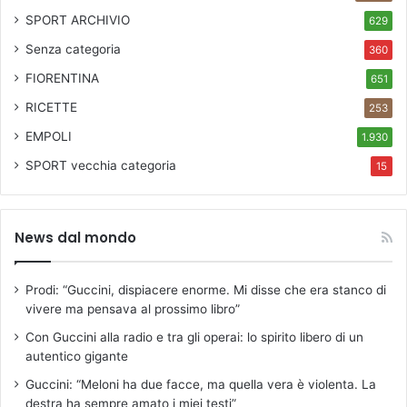
SPORT ARCHIVIO
629
Senza categoria
360
FIORENTINA
651
RICETTE
253
EMPOLI
1.930
SPORT
vecchia categoria
15
News dal mondo
Prodi: “Guccini, dispiacere enorme. Mi disse che era stanco di
vivere ma pensava al prossimo libro”
Con Guccini alla radio e tra gli operai: lo spirito libero di un
autentico gigante
Guccini: “Meloni ha due facce, ma quella vera è violenta. La
destra ha sempre amato i miei testi”