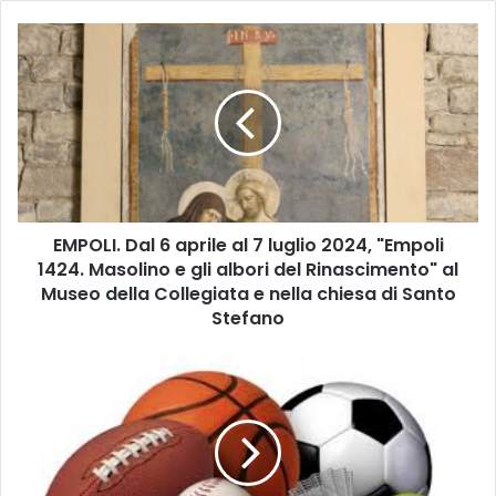
E
M
P
O
L
I
.
D
a
EMPOLI. Dal 6 aprile al 7 luglio 2024, "Empoli
l
1424. Masolino e gli albori del Rinascimento" al
6
a
Museo della Collegiata e nella chiesa di Santo
p
Stefano
r
i
E
l
M
e
P
a
O
l
L
7
I