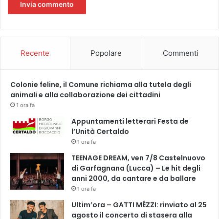
d
e
l
l
a
Recente
Popolare
Commenti
C
o
l
l
Colonie feline, il Comune richiama alla tutela degli
e
animali e alla collaborazione dei cittadini
g
1 ora fa
i
Appuntamenti letterari Festa de
a
l’Unità Certaldo
t
1 ora fa
a
e
TEENAGE DREAM, ven 7/8 Castelnuovo
n
di Garfagnana (Lucca) – Le hit degli
e
anni 2000, da cantare e da ballare
l
1 ora fa
l
Ultim’ora – GATTI MÉZZI: rinviato al 25
a
agosto il concerto di stasera alla
c