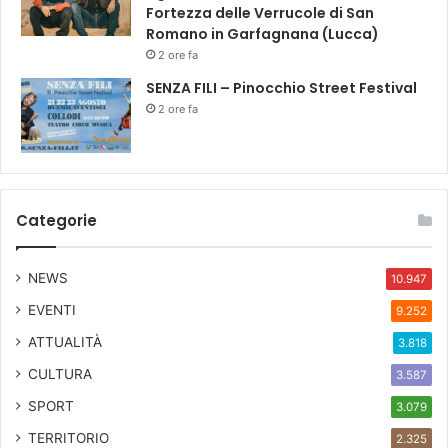
Fortezza delle Verrucole di San
h
Romano in Garfagnana (Lucca)
i
2 ore fa
e
s
SENZA FILI – Pinocchio Street Festival
a
2 ore fa
d
i
S
a
n
Categorie
t
o
S
NEWS
10.947
t
EVENTI
e
9.252
f
ATTUALITÀ
3.818
a
n
CULTURA
3.587
o
SPORT
3.079
TERRITORIO
2.325