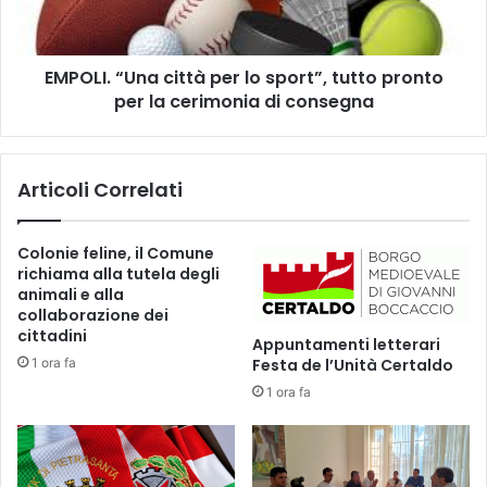
l
.
u
“
g
U
l
EMPOLI. “Una città per lo sport”, tutto pronto
n
i
per la cerimonia di consegna
a
o
c
2
i
0
t
Articoli Correlati
2
t
4
à
,
p
Colonie feline, il Comune
"
e
richiama alla tutela degli
E
r
animali e alla
m
l
collaborazione dei
p
o
cittadini
Appuntamenti letterari
o
s
1 ora fa
Festa de l’Unità Certaldo
l
p
i
1 ora fa
o
1
r
4
t
2
”
4
,