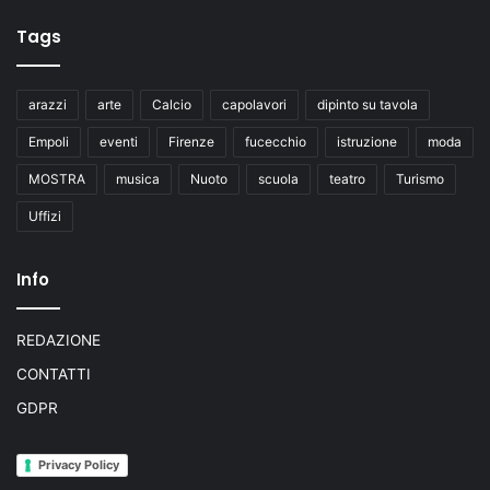
Tags
arazzi
arte
Calcio
capolavori
dipinto su tavola
Empoli
eventi
Firenze
fucecchio
istruzione
moda
MOSTRA
musica
Nuoto
scuola
teatro
Turismo
Uffizi
Info
REDAZIONE
CONTATTI
GDPR
Privacy Policy