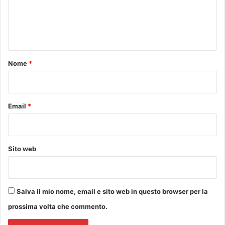
l
o
e
R
n
i
i
n
n
a
t
a
d
s
i
o
Nome
*
c
c
*
i
o
m
n
e
s
Email
*
n
e
t
g
o
n
"
a
Sito web
a
l
M
u
Salva il mio nome, email e sito web in questo browser per la
s
e
prossima volta che commento.
o