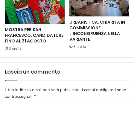
.
t
M
u
a
t
URBANISTICA, CHIARITA IN
s
t
COMMISSIONE
MOSTRA PER SAN
o
o
L’INCONGRUENZA NELLA
FRANCESCO, CANDIDATURE
l
p
VARIANTE
FINO AL 31 AGOSTO
i
r
3 ore fa
3 ore fa
n
o
o
n
e
t
g
o
Lascia un commento
l
p
i
e
a
r
Il tuo indirizzo email non sarà pubblicato.
I campi obbligatori sono
l
l
contrassegnati
*
b
a
o
c
C
r
e
o
i
r
d
m
i
e
m
m