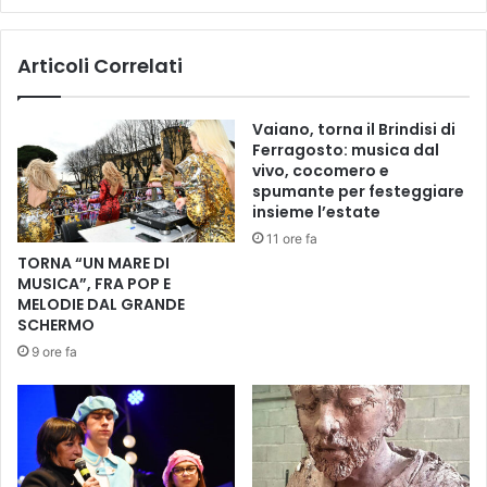
l
A
i
S
Articoli Correlati
e
C
s
U
t
L
Vaiano, torna il Brindisi di
r
T
Ferragosto: musica dal
a
U
vivo, cocomero e
d
R
spumante per festeggiare
a
A
insieme l’estate
l
-
11 ore fa
i
F
TORNA “UN MARE DI
,
O
MUSICA”, FRA POP E
l
N
MELODIE DAL GRANDE
a
T
SCHERMO
v
A
9 ore fa
o
N
r
A
i
D
n
I
e
D
l
E