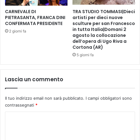
s
R
o
E
CARNEVALE DI
TRA STUDIO TOMMASI|Dieci
t
PIETRASANTA, FRANCA DINI
artisti per dieci nuove
D
CONFERMATA PRESIDENTE
sculture per san Francesco
t
I
in tutta Italia|Domani 2
o
A
2 giorni fa
agosto la collocazione
p
dell’opera di Ugo Riva a
a
Cortona (AR)
s
5 giorni fa
s
o
f
e
Lascia un commento
r
r
o
Il tuo indirizzo email non sarà pubblicato.
I campi obbligatori sono
v
contrassegnati
*
i
a
C
r
o
i
o
m