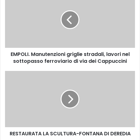
M
P
O
L
I
.
M
a
EMPOLI. Manutenzioni griglie stradali, lavori nel
n
sottopasso ferroviario di via dei Cappuccini
u
t
e
R
n
E
z
S
i
T
o
A
n
U
i
R
g
A
r
T
i
RESTAURATA LA SCULTURA-FONTANA DI DEREDIA
A
g
L