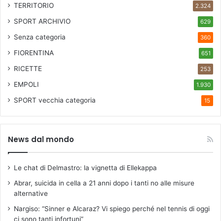
TERRITORIO
2.324
SPORT ARCHIVIO
629
Senza categoria
360
FIORENTINA
651
RICETTE
253
EMPOLI
1.930
SPORT
vecchia categoria
15
News dal mondo
Le chat di Delmastro: la vignetta di Ellekappa
Abrar, suicida in cella a 21 anni dopo i tanti no alle misure
alternative
Nargiso: “Sinner e Alcaraz? Vi spiego perché nel tennis di oggi
ci sono tanti infortuni”