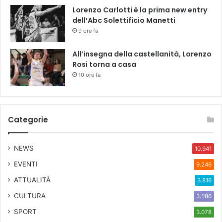
Lorenzo Carlotti è la prima new entry
dell’Abc Solettificio Manetti
9 ore fa
All’insegna della castellanità, Lorenzo
Rosi torna a casa
10 ore fa
Categorie
NEWS
10.941
EVENTI
9.246
ATTUALITÀ
3.816
CULTURA
3.586
SPORT
3.078