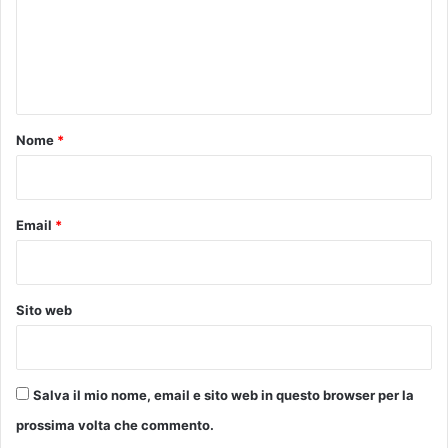
d
m
i
e
v
i
n
a
t
d
e
o
Nome
*
i
*
C
a
p
Email
*
p
u
c
c
Sito web
i
n
i
Salva il mio nome, email e sito web in questo browser per la
prossima volta che commento.