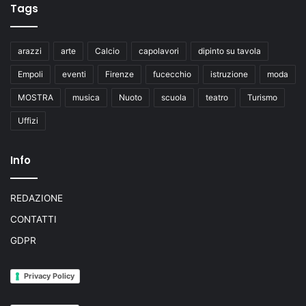
Tags
arazzi
arte
Calcio
capolavori
dipinto su tavola
Empoli
eventi
Firenze
fucecchio
istruzione
moda
MOSTRA
musica
Nuoto
scuola
teatro
Turismo
Uffizi
Info
REDAZIONE
CONTATTI
GDPR
Privacy Policy