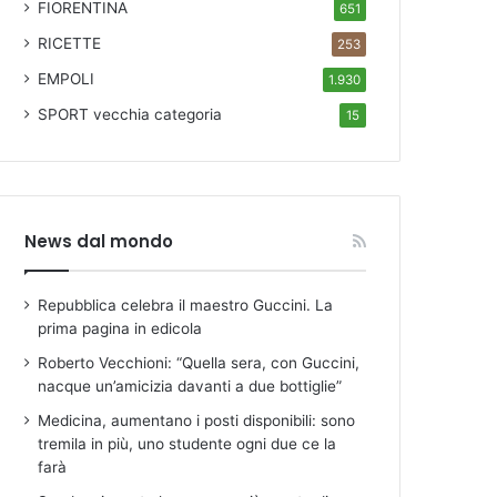
FIORENTINA
651
RICETTE
253
EMPOLI
1.930
SPORT
vecchia categoria
15
News dal mondo
Repubblica celebra il maestro Guccini. La
prima pagina in edicola
Roberto Vecchioni: “Quella sera, con Guccini,
nacque un’amicizia davanti a due bottiglie”
Medicina, aumentano i posti disponibili: sono
tremila in più, uno studente ogni due ce la
farà