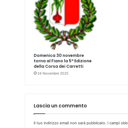
l
'
E
m
p
o
l
i
.
Domenica 30 novembre
torna al Fiano la 5ª Edizione
della Corsa dei Carretti
24 Novembre 2025
Lascia un commento
Il tuo indirizzo email non sarà pubblicato.
I campi obb