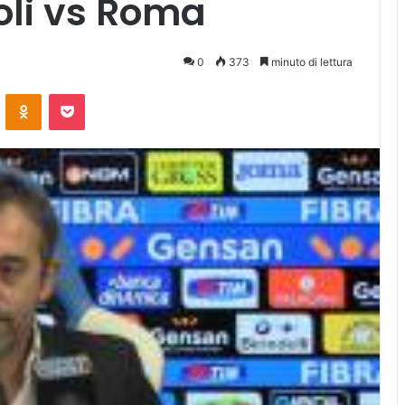
li vs Roma
0
373
minuto di lettura
ontakte
Odnoklassniki
Pocket