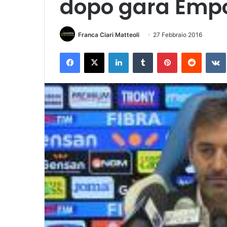
dopo gara Empo
Franca Ciari Matteoli
27 Febbraio 2016
Facebook
X
LinkedIn
Tumblr
Pinterest
Reddit
VK