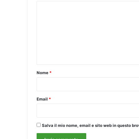
C
o
m
m
e
n
t
o
Nome
*
*
Email
*
Salva il mio nome, email e sito web in questo b