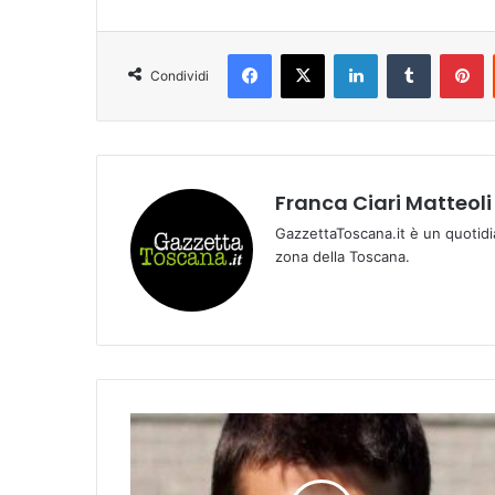
Facebook
X
LinkedIn
Tumblr
Pinterest
Condividi
Franca Ciari Matteoli
GazzettaToscana.it è un quotidi
zona della Toscana.
L
e
v
o