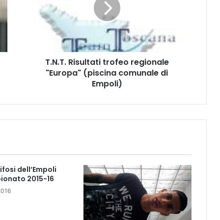
T
.
R
i
s
T.N.T. Risultati trofeo regionale
u
"Europa" (piscina comunale di
l
t
Empoli)
a
t
i
t
r
o
f
e
tifosi dell’Empoli
o
pionato 2015-16
r
2016
e
g
i