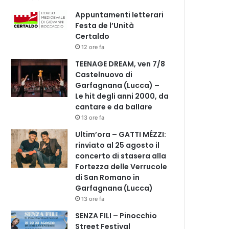
Appuntamenti letterari
Festa de l’Unità
Certaldo
12 ore fa
TEENAGE DREAM, ven 7/8
Castelnuovo di
Garfagnana (Lucca) –
Le hit degli anni 2000, da
cantare e da ballare
13 ore fa
Ultim’ora – GATTI MÉZZI:
rinviato al 25 agosto il
concerto di stasera alla
Fortezza delle Verrucole
di San Romano in
Garfagnana (Lucca)
13 ore fa
SENZA FILI – Pinocchio
Street Festival