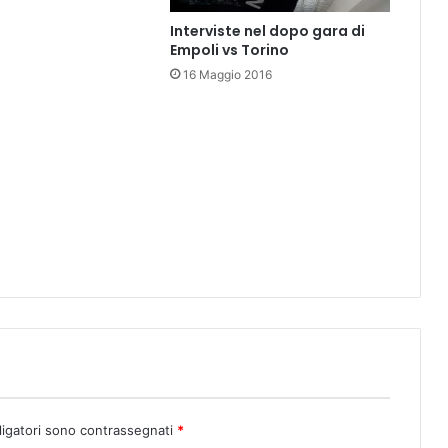
o
Interviste nel dopo gara di
n
Empoli vs Torino
a
16 Maggio 2016
l
e
"
E
u
r
o
p
a
"
(
p
i
s
c
i
n
ligatori sono contrassegnati
*
a