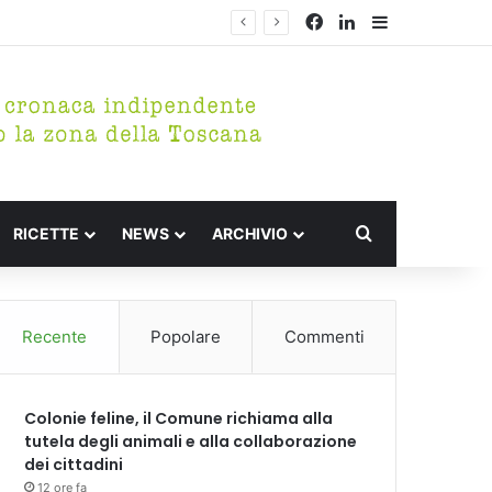
Facebook
LinkedIn
Barra lateral
Cerca per
RICETTE
NEWS
ARCHIVIO
Recente
Popolare
Commenti
Colonie feline, il Comune richiama alla
tutela degli animali e alla collaborazione
dei cittadini
12 ore fa