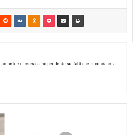
Reddit
VKontakte
Odnoklassniki
Pocket
Condividi via mail
Stampa
ano online di cronaca indipendente sui fatti che circondano la
T
.
N
.