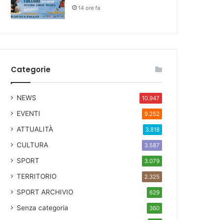
14 ore fa
Categorie
NEWS
10.947
EVENTI
9.252
ATTUALITÀ
3.818
CULTURA
3.587
SPORT
3.079
TERRITORIO
2.325
SPORT ARCHIVIO
629
Senza categoria
360