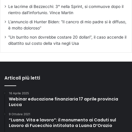
Le lacrime di Bezzecchi: 3° nella Sprint, si commuove dopo il
rientro dall’infortunio. Vince Martin
L’annuncio di Hunter Biden: “Il cancro di mio padre si è diffuso,
è molto doloroso”
“Un burrito non dovrebbe costare 20 dollari”, il caso accende il
dibattito sul costo della vita negli Usa
Articoli più letti
16 Aprile 2025
Webinar educazione finanziaria 17 aprile provincia
Lucca
9 Ottobre 2021
“Luana. Vita e lavoro”: il monumento ai Caduti sul
Lavoro di Fucecchio intitolato a Luana D’Orazio