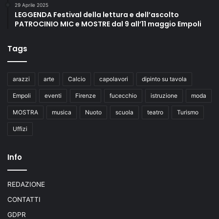
29 Aprile 2025
LEGGENDA Festival della lettura e dell’ascolto
PATROCINIO MIC e MOSTRE dal 9 all’11 maggio Empoli
Tags
arazzi
arte
Calcio
capolavori
dipinto su tavola
Empoli
eventi
Firenze
fucecchio
istruzione
moda
MOSTRA
musica
Nuoto
scuola
teatro
Turismo
Uffizi
Info
REDAZIONE
CONTATTI
GDPR