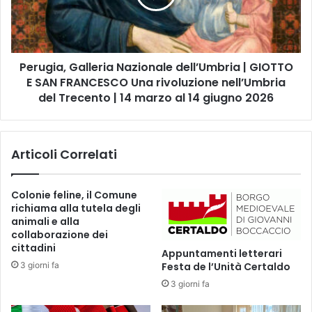
z
i
i
a
a
,
i
G
n
Perugia, Galleria Nazionale dell’Umbria | GIOTTO
a
v
E SAN FRANCESCO Una rivoluzione nell’Umbria
l
i
l
del Trecento | 14 marzo al 14 giugno 2026
s
e
i
r
t
i
a
Articoli Correlati
a
a
N
l
a
Colonie feline, il Comune
l
z
richiama alla tutela degli
a
i
animali e alla
C
o
collaborazione dei
a
n
cittadini
Appuntamenti letterari
s
a
3 giorni fa
Festa de l’Unità Certaldo
a
l
d
3 giorni fa
e
e
d
l