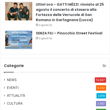
t
Ultim’ora – GATTI MÉZZI: rinviato al 25
n
o
agosto il concerto di stasera alla
i
|
Fortezza delle Verrucole di San
z
1
Romano in Garfagnana (Lucca)
i
4
3 giorni fa
a
m
t
a
SENZA FILI – Pinocchio Street Festival
i
r
3 giorni fa
v
z
a
o
d
a
i
l
O
1
Categorie
x
4
f
g
a
i
NEWS
10.947
m
u
I
EVENTI
9.252
g
t
n
ATTUALITÀ
3.818
a
o
l
CULTURA
3.587
2
i
0