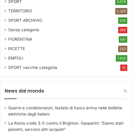
SPORT
3.079
a
2
TERRITORIO
6
2.325
SPORT ARCHIVIO
629
Senza categoria
360
FIORENTINA
651
RICETTE
253
EMPOLI
1.930
SPORT
vecchia categoria
15
News dal mondo
Guerre e condizionatori, l’estate di fuoco arriva nelle bollette
elettriche degli italiani
La Roma crolla 3-0 contro il Brighton. Gasperini: “Siamo stati
pessimi, servono altri acquisti”