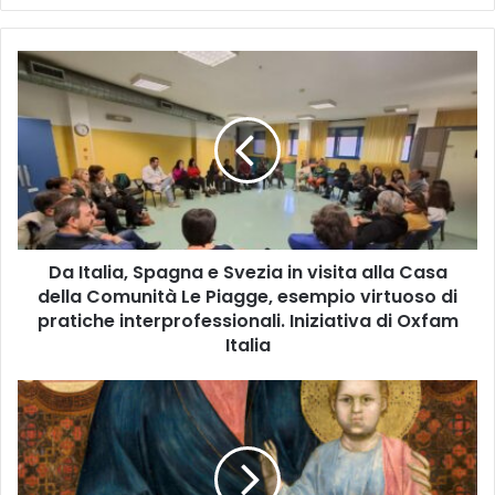
D
a
I
t
a
l
i
a
,
Da Italia, Spagna e Svezia in visita alla Casa
S
della Comunità Le Piagge, esempio virtuoso di
p
a
pratiche interprofessionali. Iniziativa di Oxfam
g
Italia
n
a
P
e
e
S
r
v
u
e
g