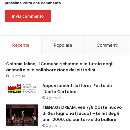
h
prossima volta che commento.
e
e
n
i
e
n
l
t
l
e
’
r
U
p
Recente
Popolare
Commenti
m
r
b
o
r
f
Colonie feline, il Comune richiama alla tutela degli
i
e
animali e alla collaborazione dei cittadini
a
s
d
3 giorni fa
s
e
Appuntamenti letterari Festa de
i
l
l’Unità Certaldo
o
T
3 giorni fa
n
r
a
e
TEENAGE DREAM, ven 7/8 Castelnuovo
l
c
di Garfagnana (Lucca) – Le hit degli
i
e
anni 2000, da cantare e da ballare
.
n
3 giorni fa
I