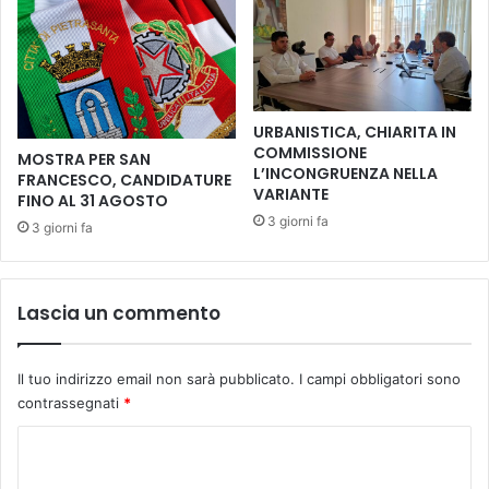
e
l
l
a
l
C
’
o
U
m
m
URBANISTICA, CHIARITA IN
u
b
COMMISSIONE
MOSTRA PER SAN
n
r
L’INCONGRUENZA NELLA
FRANCESCO, CANDIDATURE
i
i
VARIANTE
FINO AL 31 AGOSTO
t
a
3 giorni fa
3 giorni fa
à
|
L
G
e
I
P
O
Lascia un commento
i
T
a
T
g
O
Il tuo indirizzo email non sarà pubblicato.
I campi obbligatori sono
g
E
contrassegnati
*
e
S
,
A
C
e
N
o
s
F