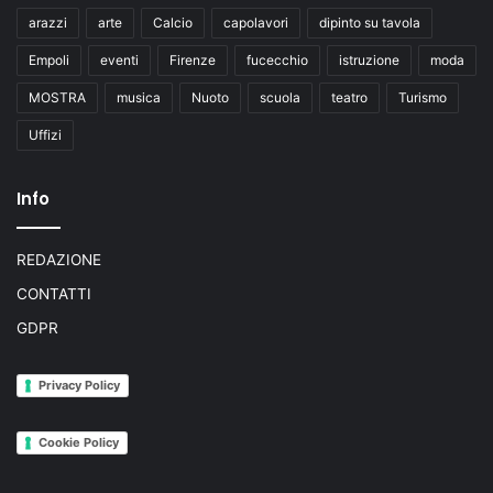
arazzi
arte
Calcio
capolavori
dipinto su tavola
Empoli
eventi
Firenze
fucecchio
istruzione
moda
MOSTRA
musica
Nuoto
scuola
teatro
Turismo
Uffizi
Info
REDAZIONE
CONTATTI
GDPR
Privacy Policy
Cookie Policy