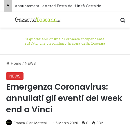
Appuntamenti letterari Festa de l’Unità Certaldo
Menu
C
Home
/
NEWS
NEWS
Emergenza Coronavirus:
annullati gli eventi del week
end a Vinci
Franca Ciari Matteoli
5 Marzo 2020
0
332