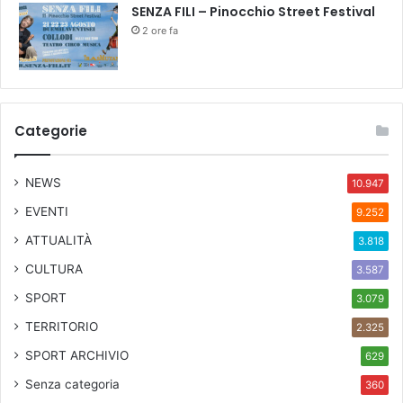
SENZA FILI – Pinocchio Street Festival
2 ore fa
Categorie
NEWS
10.947
EVENTI
9.252
ATTUALITÀ
3.818
CULTURA
3.587
SPORT
3.079
TERRITORIO
2.325
SPORT ARCHIVIO
629
Senza categoria
360