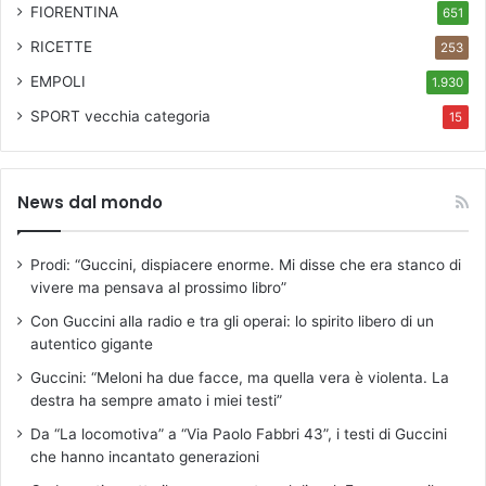
FIORENTINA
651
RICETTE
253
EMPOLI
1.930
SPORT
vecchia categoria
15
News dal mondo
Prodi: “Guccini, dispiacere enorme. Mi disse che era stanco di
vivere ma pensava al prossimo libro”
Con Guccini alla radio e tra gli operai: lo spirito libero di un
autentico gigante
Guccini: “Meloni ha due facce, ma quella vera è violenta. La
destra ha sempre amato i miei testi”
Da “La locomotiva” a “Via Paolo Fabbri 43”, i testi di Guccini
che hanno incantato generazioni