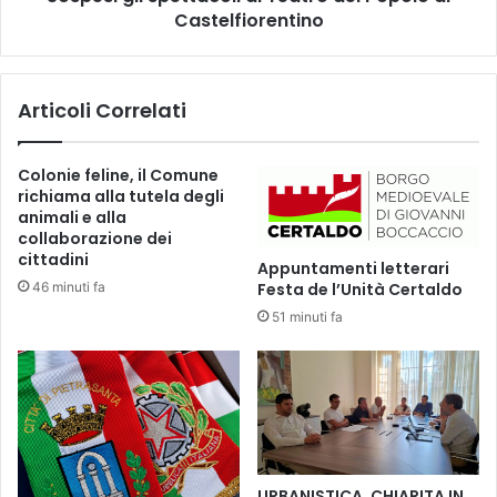
n
Castelfiorentino
s
a
p
r
e
d
t
Articoli Correlati
o
t
S
a
o
c
Colonie feline, il Comune
t
o
richiama alla tutela degli
t
l
animali e alla
o
i
collaborazione dei
z
a
cittadini
Appuntamenti letterari
o
l
46 minuti fa
Festa de l’Unità Certaldo
n
T
51 minuti fa
a
e
T
a
e
t
r
r
r
o
e
d
d
e
i
l
URBANISTICA, CHIARITA IN