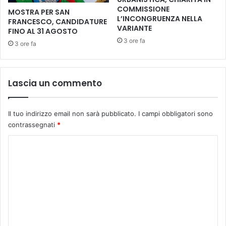
V
P
COMMISSIONE
MOSTRA PER SAN
i
o
L’INCONGRUENZA NELLA
FRANCESCO, CANDIDATURE
n
p
VARIANTE
FINO AL 31 AGOSTO
c
o
3 ore fa
3 ore fa
i
l
o
d
i
Lascia un commento
C
a
s
Il tuo indirizzo email non sarà pubblicato.
I campi obbligatori sono
t
contrassegnati
*
e
l
C
f
o
i
m
o
r
m
e
e
n
t
n