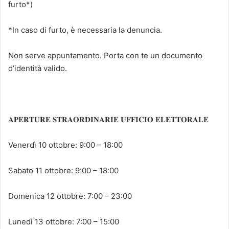
furto*)
*In caso di furto, è necessaria la denuncia.
Non serve appuntamento. Porta con te un documento
d’identità valido.
𝐀𝐏𝐄𝐑𝐓𝐔𝐑𝐄 𝐒𝐓𝐑𝐀𝐎𝐑𝐃𝐈𝐍𝐀𝐑𝐈𝐄 𝐔𝐅𝐅𝐈𝐂𝐈𝐎 𝐄𝐋𝐄𝐓𝐓𝐎𝐑𝐀𝐋𝐄
Venerdì 10 ottobre: 9:00 – 18:00
Sabato 11 ottobre: 9:00 – 18:00
Domenica 12 ottobre: 7:00 – 23:00
Lunedì 13 ottobre: 7:00 – 15:00