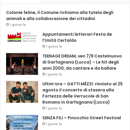
s
c
Colonie feline, il Comune richiama alla tutela degli
u
animali e alla collaborazione dei cittadini
s
1 giorno fa
s
i
Appuntamenti letterari Festa de
o
l’Unità Certaldo
n
1 giorno fa
i
TEENAGE DREAM, ven 7/8 Castelnuovo
di Garfagnana (Lucca) – Le hit degli
anni 2000, da cantare e da ballare
1 giorno fa
Ultim’ora – GATTI MÉZZI: rinviato al 25
agosto il concerto di stasera alla
Fortezza delle Verrucole di San
Romano in Garfagnana (Lucca)
1 giorno fa
SENZA FILI – Pinocchio Street Festival
1 giorno fa