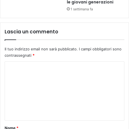
l
le giovani generazioni
i
1 settimana fa
b
e
r
Lascia un commento
a
z
i
Il tuo indirizzo email non sarà pubblicato.
I campi obbligatori sono
o
contrassegnati
*
n
i
C
a
p
o
p
m
r
m
o
v
e
a
n
t
e
t
d
o
Nome
*
a