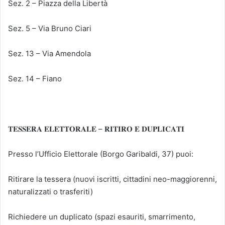
Sez. 2 – Piazza della Libertà
Sez. 5 – Via Bruno Ciari
Sez. 13 – Via Amendola
Sez. 14 – Fiano
𝐓𝐄𝐒𝐒𝐄𝐑𝐀 𝐄𝐋𝐄𝐓𝐓𝐎𝐑𝐀𝐋𝐄 – 𝐑𝐈𝐓𝐈𝐑𝐎 𝐄 𝐃𝐔𝐏𝐋𝐈𝐂𝐀𝐓𝐈
Presso l’Ufficio Elettorale (Borgo Garibaldi, 37) puoi:
Ritirare la tessera (nuovi iscritti, cittadini neo-maggiorenni,
naturalizzati o trasferiti)
Richiedere un duplicato (spazi esauriti, smarrimento,