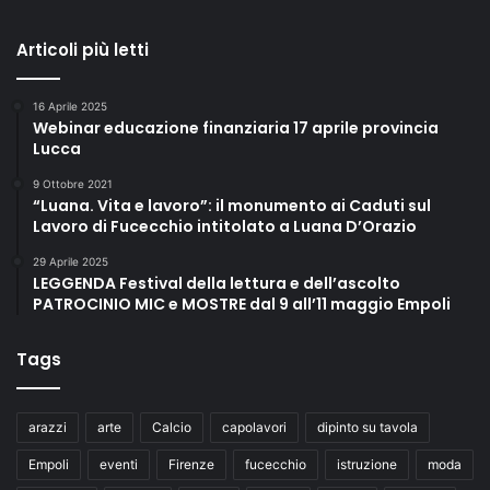
Articoli più letti
16 Aprile 2025
Webinar educazione finanziaria 17 aprile provincia
Lucca
9 Ottobre 2021
“Luana. Vita e lavoro”: il monumento ai Caduti sul
Lavoro di Fucecchio intitolato a Luana D’Orazio
29 Aprile 2025
LEGGENDA Festival della lettura e dell’ascolto
PATROCINIO MIC e MOSTRE dal 9 all’11 maggio Empoli
Tags
arazzi
arte
Calcio
capolavori
dipinto su tavola
Empoli
eventi
Firenze
fucecchio
istruzione
moda