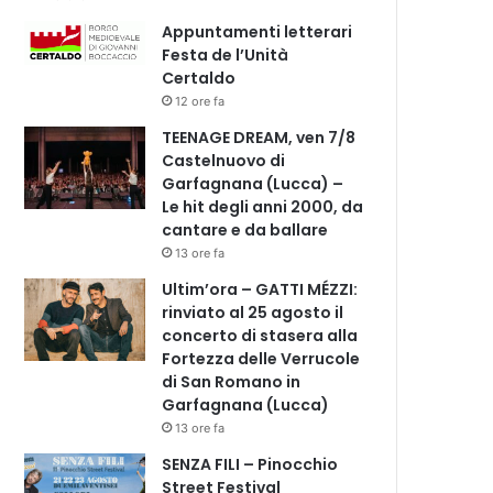
Appuntamenti letterari
Festa de l’Unità
Certaldo
12 ore fa
TEENAGE DREAM, ven 7/8
Castelnuovo di
Garfagnana (Lucca) –
Le hit degli anni 2000, da
cantare e da ballare
13 ore fa
Ultim’ora – GATTI MÉZZI:
rinviato al 25 agosto il
concerto di stasera alla
Fortezza delle Verrucole
di San Romano in
Garfagnana (Lucca)
13 ore fa
SENZA FILI – Pinocchio
Street Festival