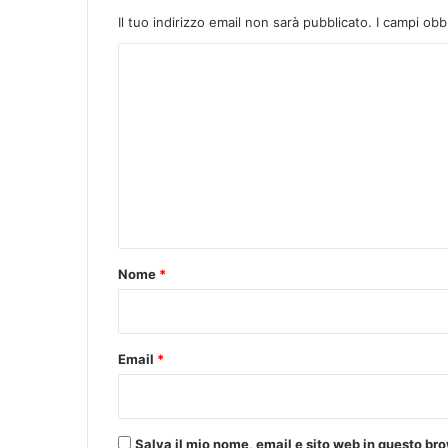
Il tuo indirizzo email non sarà pubblicato.
I campi obb
C
o
m
m
e
n
t
o
Nome
*
*
Email
*
Salva il mio nome, email e sito web in questo b