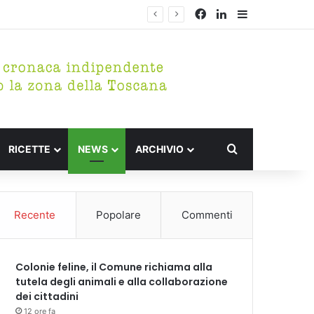
Facebook
LinkedIn
Barra lateral
Cerca per
RICETTE
NEWS
ARCHIVIO
Recente
Popolare
Commenti
Colonie feline, il Comune richiama alla
tutela degli animali e alla collaborazione
dei cittadini
12 ore fa