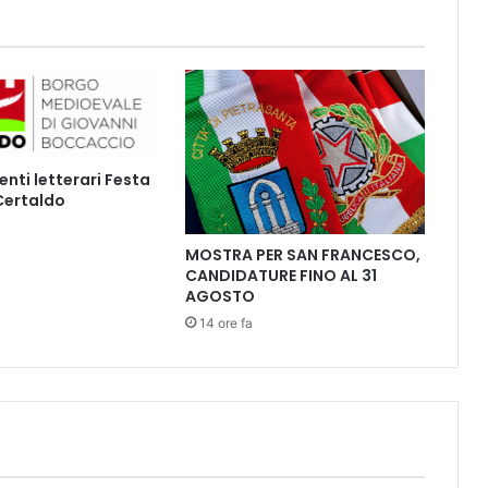
i
2
0
2
5
,
l
'
ti letterari Festa
a
 Certaldo
f
f
MOSTRA PER SAN FRANCESCO,
l
CANDIDATURE FINO AL 31
u
AGOSTO
e
n
14 ore fa
z
a
a
l
v
o
t