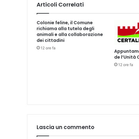
T
Articoli Correlati
E
L
L
Colonie feline, il Comune
O
richiama alla tutela degli
animali e alla collaborazione
dei cittadini
12 ore fa
Appuntamen
de l’Unità
12 ore fa
Lascia un commento