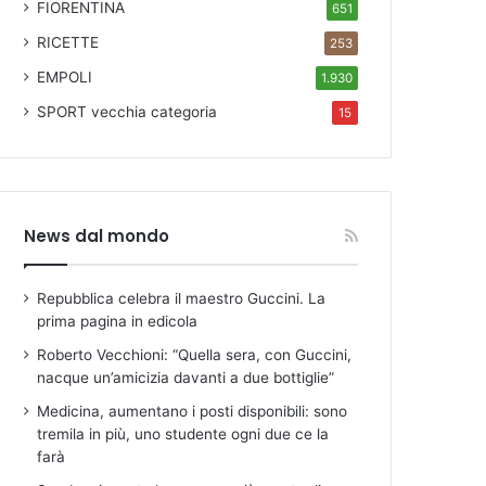
FIORENTINA
651
RICETTE
253
EMPOLI
1.930
SPORT
vecchia categoria
15
News dal mondo
Repubblica celebra il maestro Guccini. La
prima pagina in edicola
Roberto Vecchioni: “Quella sera, con Guccini,
nacque un’amicizia davanti a due bottiglie”
Medicina, aumentano i posti disponibili: sono
tremila in più, uno studente ogni due ce la
farà