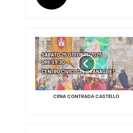
C
E
N
A
C
O
N
T
R
CENA CONTRADA CASTELLO
A
D
A
C
A
S