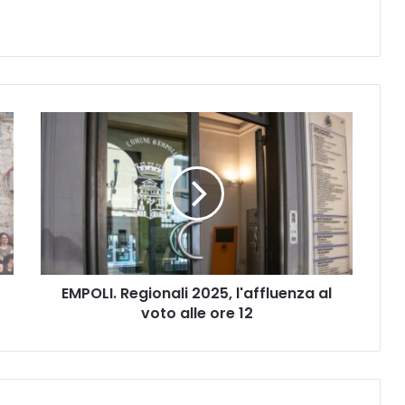
E
M
P
O
L
I
.
R
e
EMPOLI. Regionali 2025, l'affluenza al
g
voto alle ore 12
i
o
n
a
l