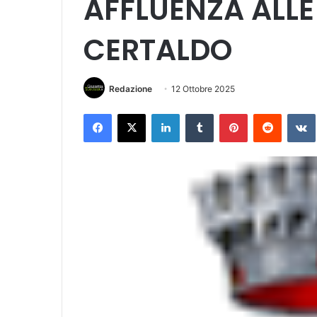
AFFLUENZA ALL
CERTALDO
Redazione
12 Ottobre 2025
Facebook
X
LinkedIn
Tumblr
Pinterest
Reddit
VK