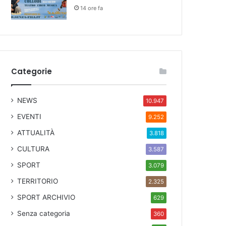
14 ore fa
Categorie
NEWS
10.947
EVENTI
9.252
ATTUALITÀ
3.818
CULTURA
3.587
SPORT
3.079
TERRITORIO
2.325
SPORT ARCHIVIO
629
Senza categoria
360