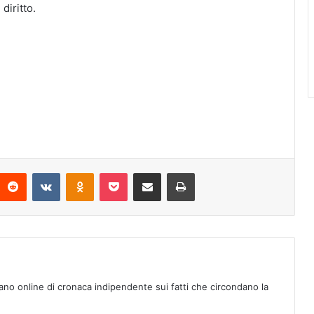
diritto.
Reddit
VKontakte
Odnoklassniki
Pocket
Condividi via mail
Stampa
ano online di cronaca indipendente sui fatti che circondano la