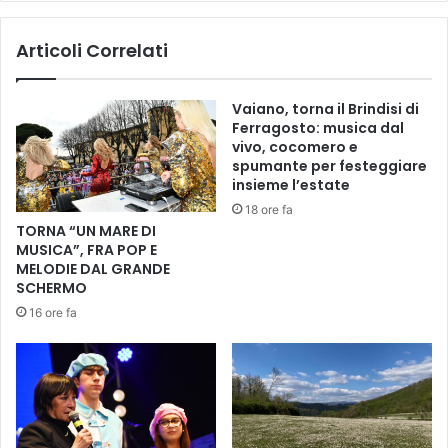
u
C
o
i
Articoli Correlati
v
t
a
t
b
à
Vaiano, torna il Brindisi di
r
d
Ferragosto: musica dal
e
e
vivo, cocomero e
t
i
spumante per festeggiare
e
P
insieme l’estate
l
r
18 ore fa
l
e
TORNA “UN MARE DI
a
s
MUSICA”, FRA POP E
d
e
MELODIE DAL GRANDE
i
p
SCHERMO
S
i
16 ore fa
e
.
r
P
r
r
a
o
v
t
a
o
l