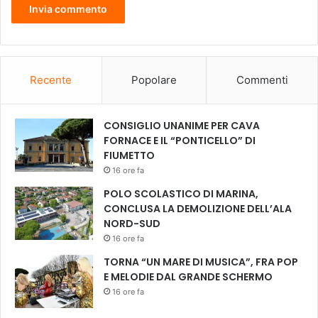
e
n
t
r
o
”
Recente
Popolare
Commenti
,
"
S
CONSIGLIO UNANIME PER CAVA
o
FORNACE E IL “PONTICELLO” DI
l
FIUMETTO
i
16 ore fa
d
POLO SCOLASTICO DI MARINA,
a
CONCLUSA LA DEMOLIZIONE DELL’ALA
r
NORD-SUD
M
16 ore fa
a
n
TORNA “UN MARE DI MUSICA”, FRA POP
g
E MELODIE DAL GRANDE SCHERMO
i
16 ore fa
a
n