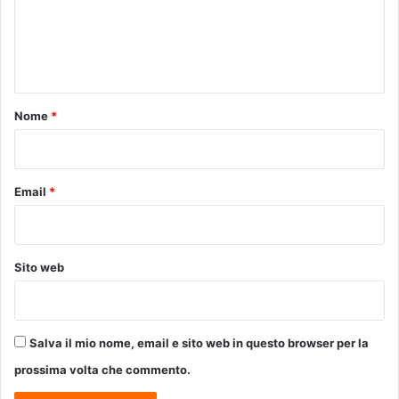
m
l
n
a
e
M
s
a
n
t
r
t
i
i
c
n
o
Nome
*
o
o
*
,
“
A
Email
*
n
t
i
q
Sito web
u
a
r
i
Salva il mio nome, email e sito web in questo browser per la
i
n
prossima volta che commento.
c