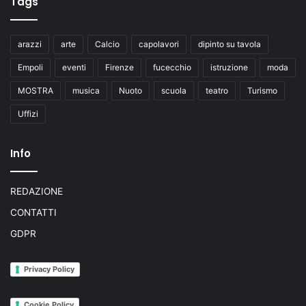
Tags
arazzi
arte
Calcio
capolavori
dipinto su tavola
Empoli
eventi
Firenze
fucecchio
istruzione
moda
MOSTRA
musica
Nuoto
scuola
teatro
Turismo
Uffizi
Info
REDAZIONE
CONTATTI
GDPR
Privacy Policy
Cookie Policy