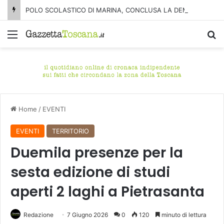
POLO SCOLASTICO DI MARINA, CONCLUSA LA DEMOLIZIONE DELL’ALA NORD-SUD
Menu
C
Home
/
EVENTI
EVENTI
TERRITORIO
Duemila presenze per la
sesta edizione di studi
aperti 2 laghi a Pietrasanta
Redazione
7 Giugno 2026
0
120
minuto di lettura