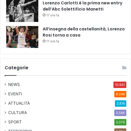
Lorenzo Carlotti è la prima new entry
d
dell’Abc Solettificio Manetti
o
17 ore fa
2
0
All’insegna della castellanità, Lorenzo
2
Rosi torna a casa
6
17 ore fa
"
:
c
o
m
Categorie
e
c
NEWS
10.941
a
m
EVENTI
9.246
b
ATTUALITÀ
i
3.816
a
CULTURA
3.586
l
SPORT
a
3.078
v