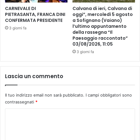
c
l
o
CARNEVALE DI
Calvana di ieri, Calvana di
e
l
PIETRASANTA, FRANCA DINI
oggi”, mercoledì 5 agosto
,
CONFERMATA PRESIDENTE
a Sofignano (Vaiano)
l
f
l’ultimo appuntamento
o
3 giorni fa
della rassegna “Il
e
c
Paesaggio raccontato”
s
o
03/08/2026, 11:05
t
n
a
3 giorni fa
R
d
e
i
p
f
u
Lascia un commento
i
b
n
b
e
l
Il tuo indirizzo email non sarà pubblicato.
I campi obbligatori sono
a
i
contrassegnati
*
n
c
n
a
C
o
d
o
s
i
c
S
m
o
a