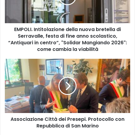
I
.
I
n
EMPOLI. Intitolazione della nuova bretella di
t
Serravalle, festa di fine anno scolastico,
i
t
“Antiquari in centro”, "Solidar Mangiando 2026":
o
come cambia la viabilità
l
a
A
z
s
i
s
o
o
n
c
e
i
d
a
e
z
l
i
l
Associazione Città dei Presepi. Protocollo con
o
a
Repubblica di San Marino
n
n
e