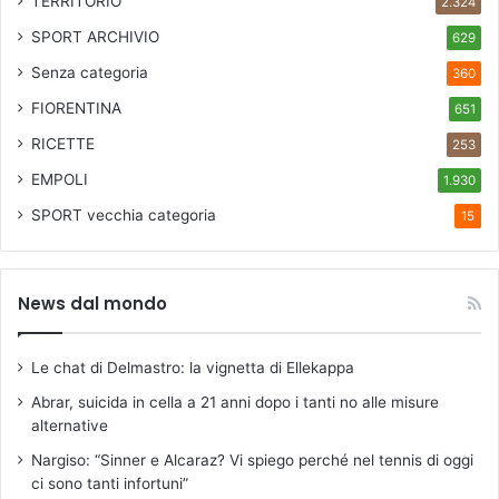
TERRITORIO
2.324
i
a
SPORT ARCHIVIO
629
b
Senza categoria
360
i
l
FIORENTINA
651
i
RICETTE
253
t
à
EMPOLI
1.930
SPORT
vecchia categoria
15
News dal mondo
Le chat di Delmastro: la vignetta di Ellekappa
Abrar, suicida in cella a 21 anni dopo i tanti no alle misure
alternative
Nargiso: “Sinner e Alcaraz? Vi spiego perché nel tennis di oggi
ci sono tanti infortuni”