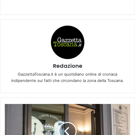
Redazione
GazzettaToscana.it è un quotidiano online di cronaca
indipendente sui fatti che circondano la zona della Toscana.
E
M
P
O
L