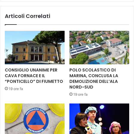
a
e
e
s
Articoli Correlati
d
t
i
e
z
a
i
f
o
e
n
s
e
t
d
a
i
,
CONSIGLIO UNANIME PER
POLO SCOLASTICO DI
s
t
CAVA FORNACE E IL
MARINA, CONCLUSA LA
t
o
“PONTICELLO” DI FIUMETTO
DEMOLIZIONE DELL’ALA
u
r
NORD-SUD
19 ore fa
d
n
19 ore fa
i
a
a
l
p
'
e
i
r
n
t
f