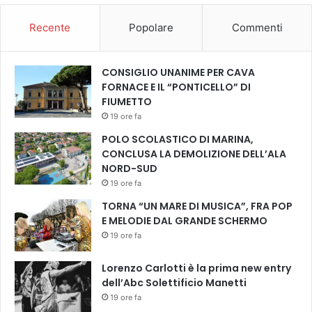
Recente
Popolare
Commenti
CONSIGLIO UNANIME PER CAVA
FORNACE E IL “PONTICELLO” DI
FIUMETTO
19 ore fa
POLO SCOLASTICO DI MARINA,
CONCLUSA LA DEMOLIZIONE DELL’ALA
NORD-SUD
19 ore fa
TORNA “UN MARE DI MUSICA”, FRA POP
E MELODIE DAL GRANDE SCHERMO
19 ore fa
Lorenzo Carlotti è la prima new entry
dell’Abc Solettificio Manetti
19 ore fa