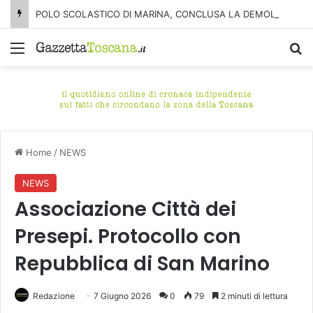
POLO SCOLASTICO DI MARINA, CONCLUSA LA DEMOLIZIONE DELL’ALA NORD-SUD
Menu
C
Home
/
NEWS
NEWS
Associazione Città dei
Presepi. Protocollo con
Repubblica di San Marino
Redazione
7 Giugno 2026
0
79
2 minuti di lettura