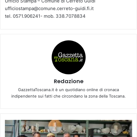
Ufficio Stampa – Comune di Cerreto Guidi
ufficiostampa@comune.cerreto-guidi.fi.it
tel. 0571.906241- mob. 338.7078834
Redazione
GazzettaToscana.it è un quotidiano online di cronaca
indipendente sui fatti che circondano la zona della Toscana.
D
u
e