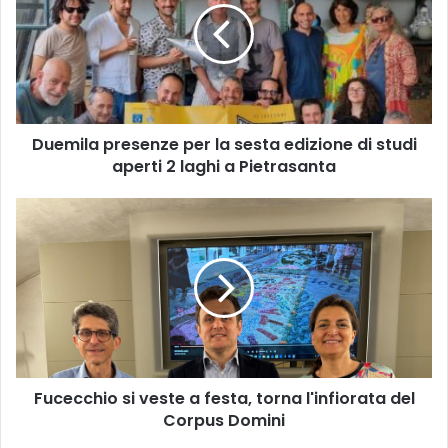
m
i
l
a
p
r
Duemila presenze per la sesta edizione di studi
e
aperti 2 laghi a Pietrasanta
s
e
n
F
z
u
e
c
p
e
e
c
r
c
l
h
a
i
s
o
e
Fucecchio si veste a festa, torna l'infiorata del
s
s
Corpus Domini
i
t
v