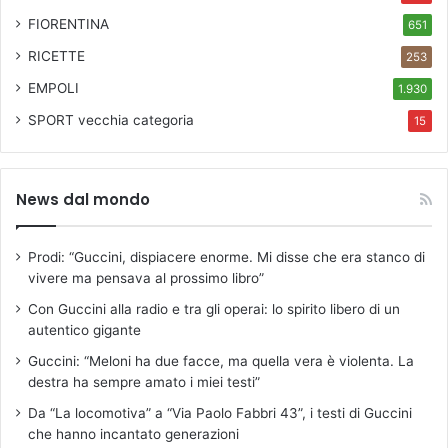
FIORENTINA
651
RICETTE
253
EMPOLI
1.930
SPORT
vecchia categoria
15
News dal mondo
Prodi: “Guccini, dispiacere enorme. Mi disse che era stanco di
vivere ma pensava al prossimo libro”
Con Guccini alla radio e tra gli operai: lo spirito libero di un
autentico gigante
Guccini: “Meloni ha due facce, ma quella vera è violenta. La
destra ha sempre amato i miei testi”
Da “La locomotiva” a “Via Paolo Fabbri 43”, i testi di Guccini
che hanno incantato generazioni