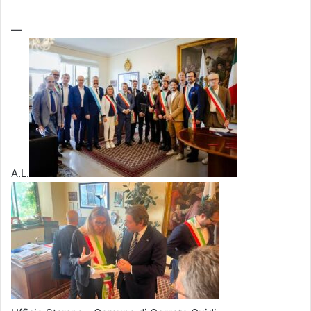
—
A.L.