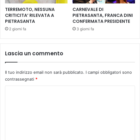
i
i
2
o
TERREMOTO, NESSUNA
CARNEVALE DI
l
r
CRITICITA’ RILEVATA A
PIETRASANTA, FRANCA DINI
a
PIETRASANTA
CONFERMATA PRESIDENTE
a
g
t
2 giorni fa
3 giorni fa
h
a
i
d
a
e
Lascia un commento
P
l
i
C
e
o
Il tuo indirizzo email non sarà pubblicato.
I campi obbligatori sono
t
r
contrassegnati
*
r
p
a
u
C
s
s
a
o
D
n
o
m
t
m
m
a
i
n
e
i
n