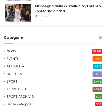
All’insegna della castellanità, Lorenzo
Rosi torna a casa
19 ore fa
Categorie
NEWS
10.941
EVENTI
9.246
ATTUALITÀ
3.816
CULTURA
3.586
SPORT
3.078
TERRITORIO
2.324
SPORT ARCHIVIO
629
Senza categoria
360