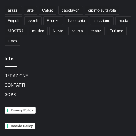
arazzi
arte
Calcio
capolavori
dipinto su tavola
Empoli
eventi
Firenze
fucecchio
istruzione
moda
MOSTRA
musica
Nuoto
scuola
teatro
Turismo
Uffizi
Info
REDAZIONE
CONTATTI
GDPR
Privacy Policy
Cookie Policy