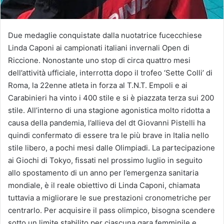
Due medaglie conquistate dalla nuotatrice fucecchiese
Linda Caponi ai campionati italiani invernali Open di
Riccione. Nonostante uno stop di circa quattro mesi
dell’attività ufficiale, interrotta dopo il trofeo ‘Sette Colli’ di
Roma, la 22enne atleta in forza al T.N.T. Empoli e ai
Carabinieri ha vinto i 400 stile e si è piazzata terza sui 200
stile. All’interno di una stagione agonistica molto ridotta a
causa della pandemia, l’allieva del dt Giovanni Pistelli ha
quindi confermato di essere tra le più brave in Italia nello
stile libero, a pochi mesi dalle Olimpiadi. La partecipazione
ai Giochi di Tokyo, fissati nel prossimo luglio in seguito
allo spostamento di un anno per l’emergenza sanitaria
mondiale, è il reale obiettivo di Linda Caponi, chiamata
tuttavia a migliorare le sue prestazioni cronometriche per
centrarlo. Per acquisire il pass olimpico, bisogna scendere
sotto un limite stabilito per ciascuna gara femminile e