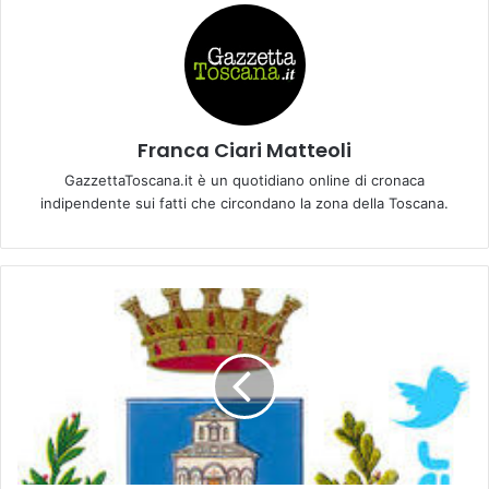
Franca Ciari Matteoli
GazzettaToscana.it è un quotidiano online di cronaca
indipendente sui fatti che circondano la zona della Toscana.
Q
u
a
l
c
h
e
g
i