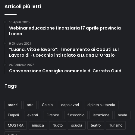
Articoli più letti
16 Aprile 2025
Webinar educazione finanziaria 17 aprile provincia
Lucca
9 Ottobre 2021
“Luana. Vita e lavoro”: il monumento ai Caduti sul
Lavoro di Fucecchio intitolato a Luana D’Orazio
24 Febbraio 2025
Convocazione Consiglio comunale di Cerreto Guidi
Tags
arazzi
arte
Calcio
capolavori
dipinto su tavola
Empoli
eventi
Firenze
fucecchio
istruzione
moda
MOSTRA
musica
Nuoto
scuola
teatro
Turismo