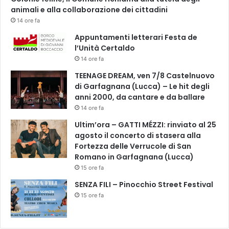
a
animali e alla collaborazione dei cittadini
p
14 ore fa
e
Appuntamenti letterari Festa de
r
l’Unità Certaldo
i
l
14 ore fa
N
TEENAGE DREAM, ven 7/8 Castelnuovo
a
di Garfagnana (Lucca) – Le hit degli
t
anni 2000, da cantare e da ballare
a
14 ore fa
l
e
Ultim’ora – GATTI MÉZZI: rinviato al 25
2
agosto il concerto di stasera alla
0
Fortezza delle Verrucole di San
2
Romano in Garfagnana (Lucca)
0
15 ore fa
»
SENZA FILI – Pinocchio Street Festival
15 ore fa