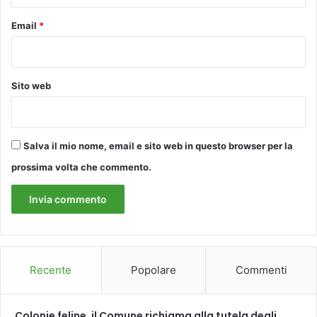
à
i
Email
*
n
i
:
«
Sito web
U
n
a
g
r
Salva il mio nome, email e sito web in questo browser per la
a
prossima volta che commento.
n
d
e
s
o
r
p
Recente
Popolare
Commenti
r
e
s
Colonie feline, il Comune richiama alla tutela degli