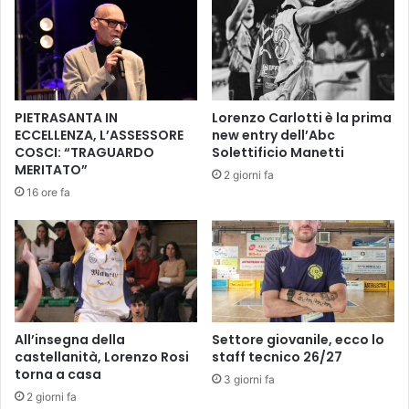
r
t
e
o
a
r
l
n
l
a
e
t
PIETRASANTA IN
Lorenzo Carlotti è la prima
d
a
ECCELLENZA, L’ASSESSORE
new entry dell’Abc
o
a
COSCI: “TRAGUARDO
Solettificio Manetti
m
l
MERITATO”
2 giorni fa
a
l
16 ore fa
n
a
d
s
e
u
s
a
u
o
l
r
l
i
a
g
All’insegna della
Settore giovanile, ecco lo
m
i
castellanità, Lorenzo Rosi
staff tecnico 26/27
o
torna a casa
n
3 giorni fa
b
a
2 giorni fa