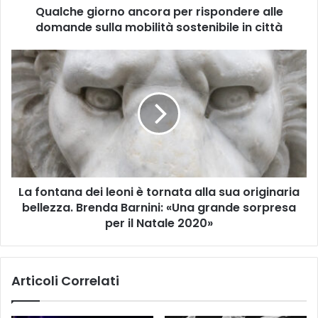
Qualche giorno ancora per rispondere alle
o
domande sulla mobilità sostenibile in città
r
n
o
L
a
a
n
f
c
o
o
n
r
t
a
a
p
n
e
a
r
La fontana dei leoni è tornata alla sua originaria
d
r
bellezza. Brenda Barnini: «Una grande sorpresa
e
i
i
per il Natale 2020»
s
l
p
e
o
o
Articoli Correlati
n
n
d
i
e
è