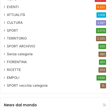
r
i
EVENTI
9.252
c
ATTUALITÀ
3.818
o
CULTURA
3.587
SPORT
3.079
TERRITORIO
2.325
SPORT ARCHIVIO
629
Senza categoria
360
FIORENTINA
651
RICETTE
253
EMPOLI
1.930
SPORT
vecchia categoria
15
News dal mondo