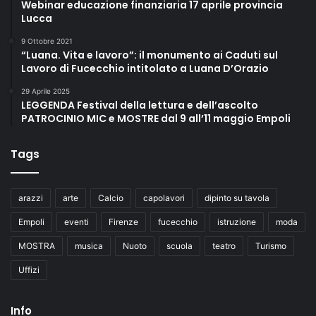
Webinar educazione finanziaria 17 aprile provincia
Lucca
9 Ottobre 2021
“Luana. Vita e lavoro”: il monumento ai Caduti sul
Lavoro di Fucecchio intitolato a Luana D’Orazio
29 Aprile 2025
LEGGENDA Festival della lettura e dell’ascolto
PATROCINIO MIC e MOSTRE dal 9 all’11 maggio Empoli
Tags
arazzi
arte
Calcio
capolavori
dipinto su tavola
Empoli
eventi
Firenze
fucecchio
istruzione
moda
MOSTRA
musica
Nuoto
scuola
teatro
Turismo
Uffizi
Info