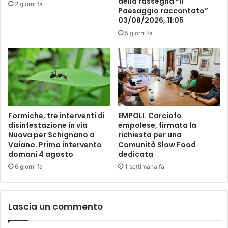
della rassegna “Il
2 giorni fa
a
I
Paesaggio raccontato”
g
03/08/2026, 11:05
R
n
M
5 giorni fa
o
A
a
L
R
A
i
V
p
E
o
R
l
S
i
Formiche, tre interventi di
EMPOLI. Carciofo
I
disinfestazione in via
empolese, firmata la
p
O
Nuova per Schignano a
richiesta per una
r
N
Vaiano. Primo intervento
Comunità Slow Food
o
E
domani 4 agosto
dedicata
m
O
6 giorni fa
1 settimana fa
u
R
o
C
v
H
e
E
Lascia un commento
e
S
f
T