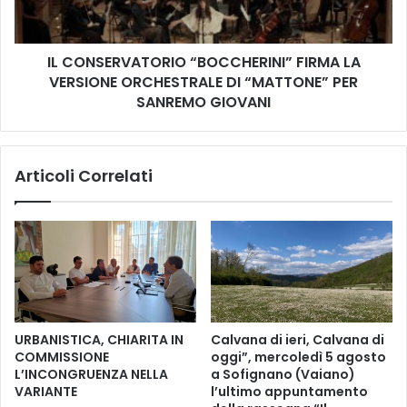
E
u
R
n
V
z
IL CONSERVATORIO “BOCCHERINI” FIRMA LA
A
i
VERSIONE ORCHESTRALE DI “MATTONE” PER
T
a
O
SANREMO GIOVANI
t
R
a
I
,
O
i
Articoli Correlati
“
l
B
R
O
o
C
t
C
a
H
r
E
y
R
C
I
URBANISTICA, CHIARITA IN
Calvana di ieri, Calvana di
l
N
COMMISSIONE
oggi”, mercoledì 5 agosto
u
I
L’INCONGRUENZA NELLA
a Sofignano (Vaiano)
b
”
VARIANTE
l’ultimo appuntamento
B
F