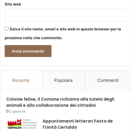
R
Sito web
e
E
r
M
v
O
e
G
Salva il mio nome, email e sito web in questo browser per la
n
I
t
prossima volta che commento.
O
i
V
A
A
s
N
s
I
i
s
t
Recente
Popolare
Commenti
i
t
i
Colonie feline, il Comune richiama alla tutela degli
c
animali e alla collaborazione dei cittadini
o
2 giorni fa
n
Appuntamenti letterari Festa de
A
l’Unità Certaldo
n