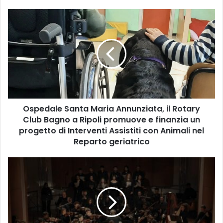
O
s
p
e
d
a
l
e
S
Ospedale Santa Maria Annunziata, il Rotary
a
Club Bagno a Ripoli promuove e finanzia un
n
t
progetto di Interventi Assistiti con Animali nel
a
Reparto geriatrico
M
a
I
r
L
i
C
a
O
A
N
n
S
n