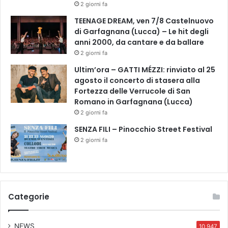
2 giorni fa
i
m
TEENAGE DREAM, ven 7/8 Castelnuovo
a
di Garfagnana (Lucca) – Le hit degli
l
anni 2000, da cantare e da ballare
i
2 giorni fa
n
Ultim’ora – GATTI MÉZZI: rinviato al 25
e
agosto il concerto di stasera alla
l
Fortezza delle Verrucole di San
R
Romano in Garfagnana (Lucca)
e
2 giorni fa
p
a
SENZA FILI – Pinocchio Street Festival
r
2 giorni fa
t
o
g
e
r
Categorie
i
a
t
NEWS
10.947