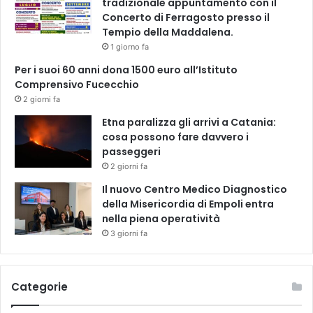
o
tradizionale appuntamento con il
u
g
Concerto di Ferragosto presso il
n
i
Tempio della Maddalena.
a
c
1 giorno fa
s
a
Per i suoi 60 anni dona 1500 euro all’Istituto
o
Comprensivo Fucecchio
s
2 giorni fa
t
a
Etna paralizza gli arrivi a Catania:
g
cosa possono fare davvero i
o
passeggeri
l
2 giorni fa
o
Il nuovo Centro Medico Diagnostico
s
della Misericordia di Empoli entra
a
nella piena operatività
s
u
3 giorni fa
l
l
a
Categorie
t
e