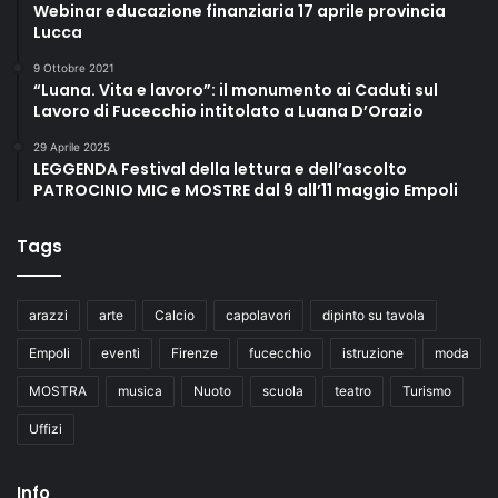
Webinar educazione finanziaria 17 aprile provincia
Lucca
9 Ottobre 2021
“Luana. Vita e lavoro”: il monumento ai Caduti sul
Lavoro di Fucecchio intitolato a Luana D’Orazio
29 Aprile 2025
LEGGENDA Festival della lettura e dell’ascolto
PATROCINIO MIC e MOSTRE dal 9 all’11 maggio Empoli
Tags
arazzi
arte
Calcio
capolavori
dipinto su tavola
Empoli
eventi
Firenze
fucecchio
istruzione
moda
MOSTRA
musica
Nuoto
scuola
teatro
Turismo
Uffizi
Info