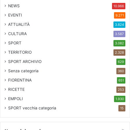
r
NEWS
10.966
r
EVENTI
a
9.271
z
ATTUALITÀ
3.824
z
CULTURA
a
3.587
d
SPORT
3.082
e
l
TERRITORIO
2.328
V
SPORT ARCHIVIO
629
e
r
Senza categoria
360
o
FIORENTINA
651
n
e
RICETTE
253
EMPOLI
1.930
SPORT
vecchia categoria
15