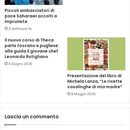
z
a
e
Piccoli ambasciatori di
d
u
pace Saharawi accolti a
o
n
Impruneta
m
a
3 settimane fa
e
s
n
t
Il nuovo corso di Theca
i
r
parla toscano e pugliese:
c
u
alla guida il giovane chef
a
t
Leonardo Rutigliano
m
t
9 Giugno 2026
a
u
t
r
Presentazione del libro di
t
a
Michela Lanza, “Le ricette
i
d
casalinghe di mia madre”
n
i
8 Maggio 2026
a
p
v
a
i
r
s
Lascia un commento
t
i
i
t
m