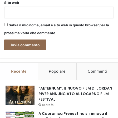
l
i
Sito web
l
c
'
a
i
d
n
i
Salva il mio nome, email e sito web in questo browser per la
f
c
prossima volta che commento.
a
h
n
i
z
r
i
u
a
r
p
g
r
i
Recente
Popolare
Commenti
e
a
c
p
e
r
“AETERNUM”, IL NUOVO FILM DI JORDAN
d
o
RIVER ANNUNCIATO AL LOCARNO FILM
u
c
FESTIVAL
t
t
10 ore fa
a
o
d
l
A Capranica Prenestina si rinnova il
a