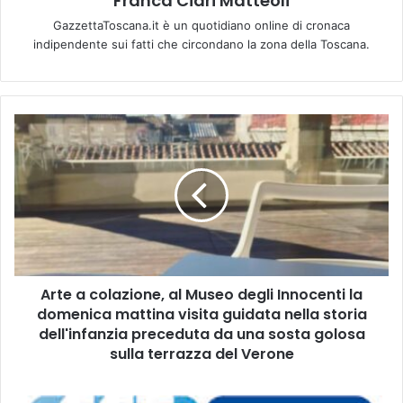
Franca Ciari Matteoli
GazzettaToscana.it è un quotidiano online di cronaca
indipendente sui fatti che circondano la zona della Toscana.
A
r
t
e
a
c
o
l
a
Arte a colazione, al Museo degli Innocenti la
z
domenica mattina visita guidata nella storia
i
o
dell'infanzia preceduta da una sosta golosa
n
sulla terrazza del Verone
e
,
A