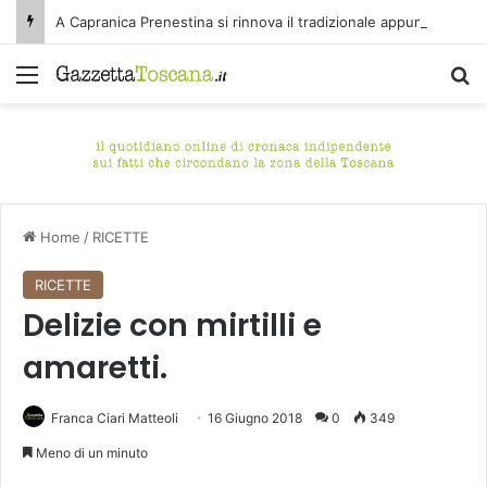
A Capranica Prenestina si rinnova il tradizionale appuntamento con il Concerto di Ferragosto presso il Tempio della Maddalena.
Menu
C
Home
/
RICETTE
RICETTE
Delizie con mirtilli e
amaretti.
Franca Ciari Matteoli
16 Giugno 2018
0
349
Meno di un minuto