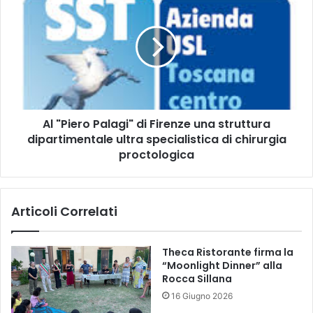
a
l
l
"
M
P
u
i
s
e
e
r
o
o
d
P
e
Al "Piero Palagi" di Firenze una struttura
a
g
dipartimentale ultra specialistica di chirurgia
l
l
a
proctologica
i
g
I
i
n
"
n
Articoli Correlati
d
o
i
c
F
Theca Ristorante firma la
e
i
“Moonlight Dinner” alla
n
r
Rocca Sillana
t
e
i
16 Giugno 2026
n
l