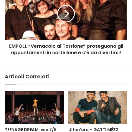
P
P
a
O
s
L
s
I
i
.
o
“
n
V
C
EMPOLI. “Vernacolo al Torrione” proseguono gli
e
l
appuntamenti in cartellone e c’è da divertirsi!
r
u
n
b
a
'
c
Articoli Correlati
d
o
i
l
M
o
i
a
c
l
h
T
e
o
l
r
e
r
TEENAGE DREAM, ven 7/8
Ultim’ora – GATTI MÉZZI:
C