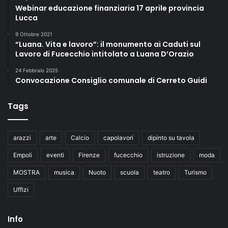
Webinar educazione finanziaria 17 aprile provincia
Lucca
9 Ottobre 2021
“Luana. Vita e lavoro”: il monumento ai Caduti sul
Lavoro di Fucecchio intitolato a Luana D’Orazio
24 Febbraio 2025
Convocazione Consiglio comunale di Cerreto Guidi
Tags
arazzi
arte
Calcio
capolavori
dipinto su tavola
Empoli
eventi
Firenze
fucecchio
istruzione
moda
MOSTRA
musica
Nuoto
scuola
teatro
Turismo
Uffizi
Info