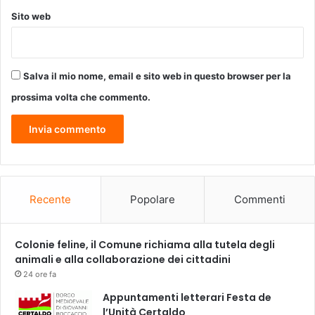
c
c
Sito web
o
’
n
è
w
d
o
a
Salva il mio nome, email e sito web in questo browser per la
r
d
k
i
prossima volta che commento.
s
v
h
e
o
r
p
t
s
i
u
r
l
s
Recente
Popolare
Commenti
l
i
a
!
r
Colonie feline, il Comune richiama alla tutela degli
e
animali e alla collaborazione dei cittadini
c
24 ore fa
i
Appuntamenti letterari Festa de
t
l’Unità Certaldo
a