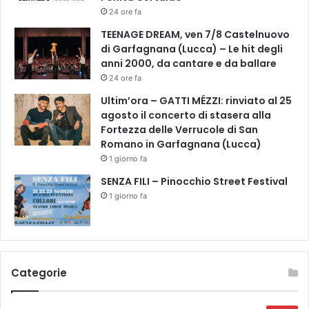
z
24 ore fa
i
TEENAGE DREAM, ven 7/8 Castelnuovo
o
di Garfagnana (Lucca) – Le hit degli
n
anni 2000, da cantare e da ballare
e
24 ore fa
c
o
Ultim’ora – GATTI MÉZZI: rinviato al 25
n
agosto il concerto di stasera alla
A
Fortezza delle Verrucole di San
n
Romano in Garfagnana (Lucca)
n
1 giorno fa
a
SENZA FILI – Pinocchio Street Festival
R
1 giorno fa
e
d
i
Categorie