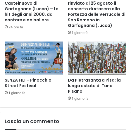
i
Castelnuovo di
rinviato al 25 agosto il
a
o
Garfagnana (Lucca) – Le
concerto di stasera alla
p
n
hit degli anni 2000, da
Fortezza delle Verrucole di
u
e
cantare e da ballare
San Romano in
a
”
Garfagnana (Lucca)
24 ore fa
n
p
1 giorno fa
o
r
c
o
o
s
n
e
L
g
o
u
r
o
e
SENZA FILI – Pinocchio
Da Pietrasanta a Pisa: la
n
n
Street Festival
lunga estate di Tano
o
Pisano
z
g
1 giorno fa
o
l
1 giorno fa
L
i
a
a
z
p
Lascia un commento
z
p
a
u