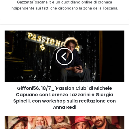
GazzettaToscana.it è un quotidiano online di cronaca
indipendente sui fatti che circondano la zona della Toscana.
G
i
f
f
o
n
i
5
6
Giffoni56, 18/7_'Passion Club' di Michele
,
Capuano con Lorenzo Lazzarini e Giorgia
1
8
Spinelli, con workshop sulla recitazione con
/
Anna Redi
7
_
E
'
M