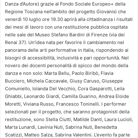
Danza d’Autore) grazie al Fondo Sociale Europeo+ della
Regione Toscana nell’ambito del progetto Giovanisì che
venerdì 10 luglio ore 19.30 aprirà alla cittadinanza i risultati
dei mesi di lavoro con una restituzione pubblica ospitata
nelle sale del Museo Stefano Bardini di Firenze (via dei
Renai 37). Un’idea nata per favorire il cambiamento nel
panorama delle arti performative in Italia, rispondendo ai
bisogni di accessibilità, inclusività e pari opportunità. Nel
novero dei docenti personalità di spicco del mondo della
danza e non solo: Marta Bellu, Paolo Biribò, Flavia
Bucciero, Michela Caccavale, Giusy Caruso, Giuseppe
Comuniello, Iolanda Del Vecchio, Cora Gasparotti, Leila
Ghiabbi, Leonardo Giardi, Camilla Guarino, Andrea Eloide
Moretti, Viviana Russo, Francesco Toninelli. I performer
selezionati per il progetto, che saranno protagonisti della
restituzione, sono Stella Ciutti, Matilde Danti, Laura Lucioli,
Marta Lunardi, Lavinia Nuti, Sabrina Nuti, Benedetta
Scatizzi, Matteo Salza, Sabrina Valentini. L’evento fa parte