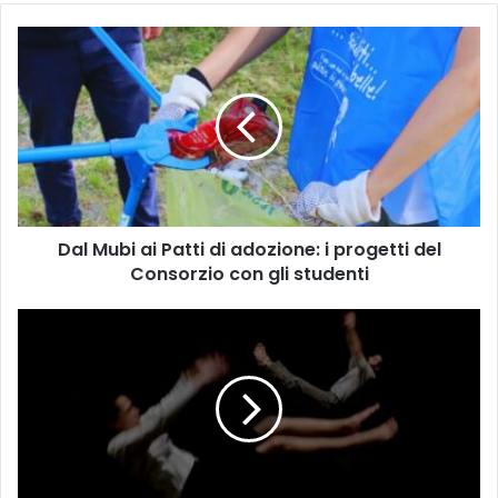
D
a
l
M
u
b
i
a
i
Dal Mubi ai Patti di adozione: i progetti del
P
Consorzio con gli studenti
a
t
t
D
i
A
d
N
i
Z
a
A
d
:
o
C
z
o