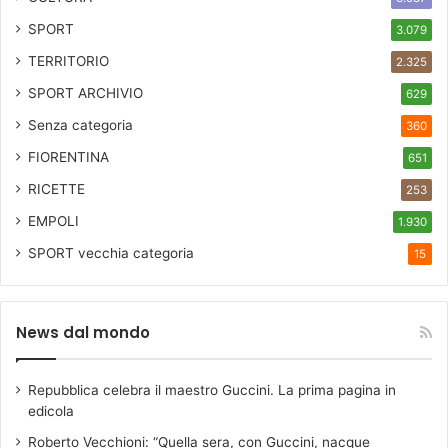
SPORT
3.079
TERRITORIO
2.325
SPORT ARCHIVIO
629
Senza categoria
360
FIORENTINA
651
RICETTE
253
EMPOLI
1.930
SPORT
vecchia categoria
15
News dal mondo
Repubblica celebra il maestro Guccini. La prima pagina in
edicola
Roberto Vecchioni: “Quella sera, con Guccini, nacque