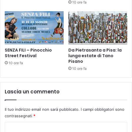
l
10 ore fa
r
a
z
c
i
i
o
t
c
t
o
à
n
"
g
SENZA FILI – Pinocchio
Da Pietrasanta a Pisa: la
d
Street Festival
lunga estate di Tano
l
u
Pisano
i
e
10 ore fa
s
g
10 ore fa
t
i
u
o
d
r
Lascia un commento
e
n
n
i
t
d
Il tuo indirizzo email non sarà pubblicato.
I campi obbligatori sono
i
i
contrassegnati
*
p
e
C
r