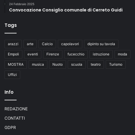
24 Febbraio 2025
Convocazione Consiglio comunale di Cerreto Guidi
Tags
arazzi
arte
Calcio
capolavori
dipinto su tavola
Empoli
eventi
Firenze
fucecchio
istruzione
moda
MOSTRA
musica
Nuoto
scuola
teatro
Turismo
Uffizi
Info
REDAZIONE
CONTATTI
GDPR