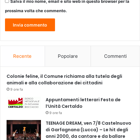
Salva il mio nome, email e sito web in questo browser per la
n
u
prossima volta che commento.
o
v
e
f
o
r
m
Recente
Popolare
Commenti
e
d
i
Colonie feline, il Comune richiama alla tutela degli
r
animali e alla collaborazione dei cittadini
e
9 ore fa
l
Appuntamenti letterari Festa de
a
l’Unità Certaldo
z
9 ore fa
i
o
TEENAGE DREAM, ven 7/8 Castelnuovo
n
di Garfagnana (Lucca) – Le hit degli
e
anni 2000, da cantare e da ballare