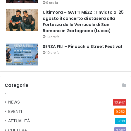
/
9 ore fa
Ultim’ora – GATTI MÉZZI: rinviato al 25
agosto il concerto di stasera alla
Fortezza delle Verrucole di San
Romano in Garfagnana (Lucca)
10 ore fa
SENZA FILI – Pinocchio Street Festival
10 ore fa
Categorie
NEWS
10.947
EVENTI
9.252
ATTUALITÀ
3.818
CULTURA
3.587