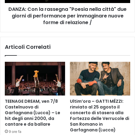
i
n
o
DANZA: Con la rassegna "Poesia nella città" due
l
n
giorni di performance per immaginare nuove
a
e
r
forme di relazione /
:
a
i
s
p
s
Articoli Correlati
r
e
o
g
g
n
e
a
t
"
t
P
i
o
d
e
e
s
TEENAGE DREAM, ven 7/8
Ultim’ora – GATTI MÉZZI:
l
i
Castelnuovo di
rinviato al 25 agosto il
C
a
Garfagnana (Lucca) – Le
concerto di stasera alla
o
n
hit degli anni 2000, da
Fortezza delle Verrucole di
n
e
cantare e da ballare
San Romano in
s
l
Garfagnana (Lucca)
9 ore fa
o