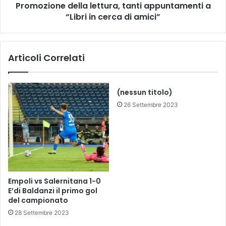
r
Promozione della lettura, tanti appuntamenti a
e
i
“Libri in cerca di amici”
d
c
e
h
l
e
l
Articoli Correlati
g
a
u
l
i
e
d
t
(nessun titolo)
a
t
26 Settembre 2023
n
u
o
r
l
a
a
,
f
t
o
a
r
n
Empoli vs Salernitana 1-0
m
t
E’di Baldanzi il primo gol
a
i
del campionato
z
a
28 Settembre 2023
i
p