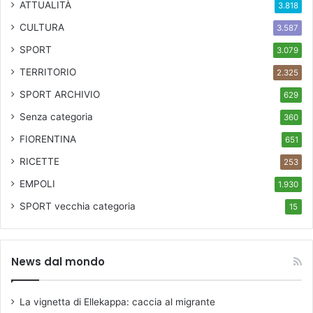
ATTUALITÀ
3.818
CULTURA
3.587
SPORT
3.079
TERRITORIO
2.325
SPORT ARCHIVIO
629
Senza categoria
360
FIORENTINA
651
RICETTE
253
EMPOLI
1.930
SPORT
vecchia categoria
15
News dal mondo
La vignetta di Ellekappa: caccia al migrante