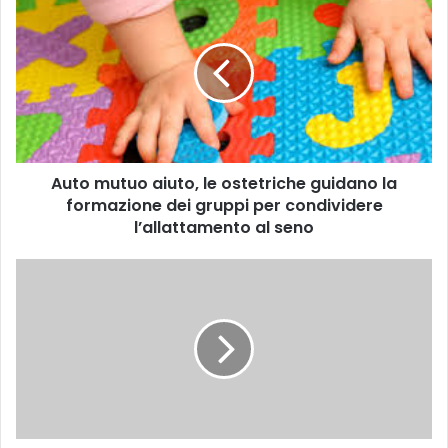
u
t
o
m
u
t
u
o
Auto mutuo aiuto, le ostetriche guidano la
a
formazione dei gruppi per condividere
i
u
l’allattamento al seno
t
o
P
,
r
l
o
e
m
o
o
s
z
t
i
e
o
t
n