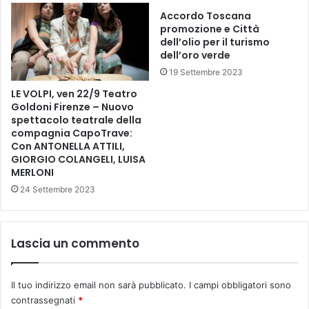
o
p
n
Accordo Toscana
u
promozione e Città
e
n
dell’olio per il turismo
d
t
dell’oro verde
e
a
i
19 Settembre 2023
m
g
e
LE VOLPI, ven 22/9 Teatro
r
n
Goldoni Firenze – Nuovo
u
t
spettacolo teatrale della
p
compagnia CapoTrave:
i
Con ANTONELLA ATTILI,
p
a
GIORGIO COLANGELI, LUISA
i
“
MERLONI
p
L
e
24 Settembre 2023
i
r
b
c
r
o
i
Lascia un commento
n
i
d
n
i
c
Il tuo indirizzo email non sarà pubblicato.
I campi obbligatori sono
v
e
contrassegnati
*
i
r