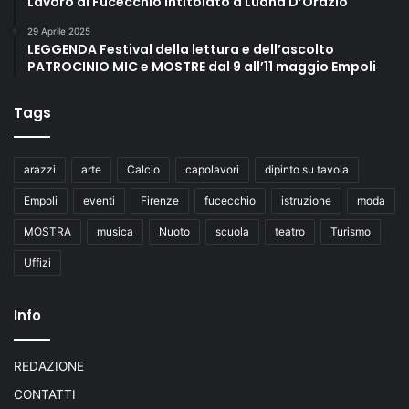
Lavoro di Fucecchio intitolato a Luana D’Orazio
29 Aprile 2025
LEGGENDA Festival della lettura e dell’ascolto
PATROCINIO MIC e MOSTRE dal 9 all’11 maggio Empoli
Tags
arazzi
arte
Calcio
capolavori
dipinto su tavola
Empoli
eventi
Firenze
fucecchio
istruzione
moda
MOSTRA
musica
Nuoto
scuola
teatro
Turismo
Uffizi
Info
REDAZIONE
CONTATTI