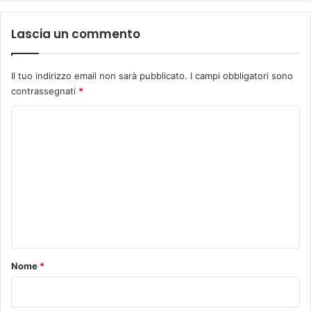
n
u
Lascia un commento
n
v
o
Il tuo indirizzo email non sarà pubblicato.
I campi obbligatori sono
l
contrassegnati
*
u
C
m
e
o
d
m
i
N
m
i
e
c
c
n
o
t
l
o
ò
Nome
*
L
*
u
c