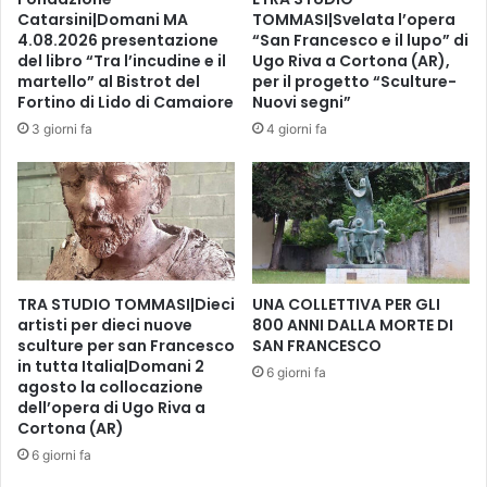
e
Catarsini|Domani MA
TOMMASI|Svelata l’opera
i
4.08.2026 presentazione
“San Francesco e il lupo” di
t
del libro “Tra l’incudine e il
Ugo Riva a Cortona (AR),
a
martello” al Bistrot del
per il progetto “Sculture-
l
Fortino di Lido di Camaiore
Nuovi segni”
i
3 giorni fa
4 giorni fa
a
n
a
d
e
l
l
TRA STUDIO TOMMASI|Dieci
UNA COLLETTIVA PER GLI
’
artisti per dieci nuove
800 ANNI DALLA MORTE DI
A
sculture per san Francesco
SAN FRANCESCO
l
in tutta Italia|Domani 2
b
6 giorni fa
agosto la collocazione
a
dell’opera di Ugo Riva a
n
Cortona (AR)
i
6 giorni fa
a
i