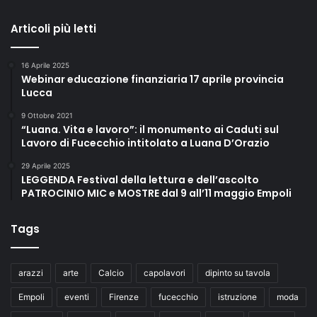
Articoli più letti
16 Aprile 2025
Webinar educazione finanziaria 17 aprile provincia
Lucca
9 Ottobre 2021
“Luana. Vita e lavoro”: il monumento ai Caduti sul
Lavoro di Fucecchio intitolato a Luana D’Orazio
29 Aprile 2025
LEGGENDA Festival della lettura e dell’ascolto
PATROCINIO MIC e MOSTRE dal 9 all’11 maggio Empoli
Tags
arazzi
arte
Calcio
capolavori
dipinto su tavola
Empoli
eventi
Firenze
fucecchio
istruzione
moda