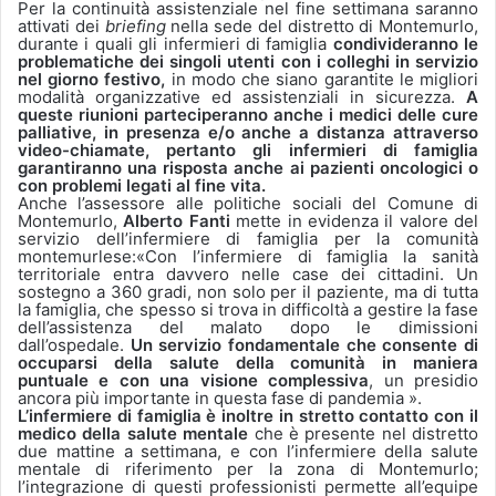
Per la continuità assistenziale nel fine settimana saranno
attivati dei
briefing
nella sede del distretto di Montemurlo,
durante i quali gli infermieri di famiglia
condivideranno le
problematiche dei singoli utenti con i colleghi in servizio
nel giorno festivo,
in modo che siano garantite le migliori
modalità organizzative ed assistenziali in sicurezza.
A
queste riunioni parteciperanno anche i medici delle cure
palliative, in presenza e/o anche a distanza attraverso
video-chiamate, pertanto gli infermieri di famiglia
garantiranno una risposta anche ai pazienti oncologici o
con problemi legati al fine vita.
Anche l’assessore alle politiche sociali del Comune di
Montemurlo,
Alberto Fanti
mette in evidenza il valore del
servizio dell’infermiere di famiglia per la comunità
montemurlese:«Con l’infermiere di famiglia la sanità
territoriale entra davvero nelle case dei cittadini. Un
sostegno a 360 gradi, non solo per il paziente, ma di tutta
la famiglia, che spesso si trova in difficoltà a gestire la fase
dell’assistenza del malato dopo le dimissioni
dall’ospedale.
Un servizio fondamentale che consente di
occuparsi della salute della comunità in maniera
puntuale e con una visione complessiva
, un presidio
ancora più importante in questa fase di pandemia ».
L’infermiere di famiglia è inoltre in stretto contatto con il
medico della salute mentale
che è presente nel distretto
due mattine a settimana, e con l’infermiere della salute
mentale di riferimento per la zona di Montemurlo;
l’integrazione di questi professionisti permette all’equipe