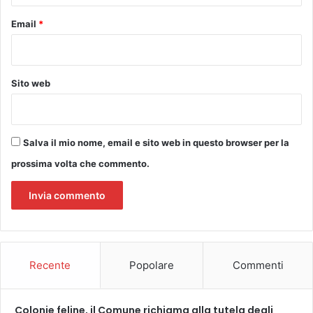
r
e
e
l
Email
*
s
l
s
e
a
F
t
i
Sito web
e
a
a
n
n
d
c
r
Salva il mio nome, email e sito web in questo browser per la
h
e
e
prossima volta che commento.
d
a
i
l
d
t
o
r
m
e
e
d
n
Recente
Popolare
Commenti
u
i
e
c
s
a
Colonie feline, il Comune richiama alla tutela degli
c