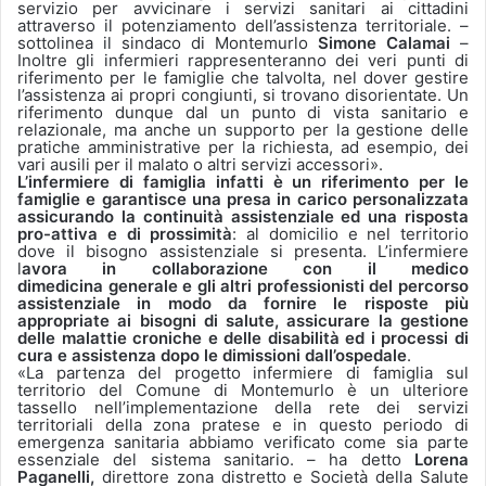
servizio per avvicinare i servizi sanitari ai cittadini
attraverso il potenziamento dell’assistenza territoriale. –
sottolinea il sindaco di Montemurlo
Simone Calamai
–
Inoltre gli infermieri rappresenteranno dei veri punti di
riferimento per le famiglie che talvolta, nel dover gestire
l’assistenza ai propri congiunti, si trovano disorientate. Un
riferimento dunque dal un punto di vista sanitario e
relazionale, ma anche un supporto per la gestione delle
pratiche amministrative per la richiesta, ad esempio, dei
vari ausili per il malato o altri servizi accessori».
L’infermiere di famiglia infatti è
un riferimento per le
famiglie e garantisce una presa in carico personalizzata
assicurando la continuità assistenziale ed una risposta
pro-attiva e di prossimità
: al domicilio e nel territorio
dove il bisogno assistenziale si presenta. L’infermiere
l
avora in collaborazione con il medico
dimedicina generale e gli altri professionisti del percorso
assistenziale in modo da fornire le risposte più
appropriate ai bisogni di salute, assicurare la gestione
delle malattie croniche e delle disabilità ed i processi di
cura e assistenza dopo le dimissioni dall’ospedale
.
«La partenza del progetto infermiere di famiglia sul
territorio del Comune di Montemurlo è un ulteriore
tassello nell’implementazione della rete dei servizi
territoriali della zona pratese e in questo periodo di
emergenza sanitaria abbiamo verificato come sia parte
essenziale del sistema sanitario. – ha detto
Lorena
Paganelli,
direttore zona distretto e Società della Salute