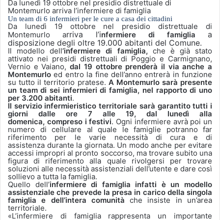
Da lunedì 19 ottobre nel presidio distrettuale di
Montemurlo arriva l’infermiere di famiglia
Un team di 6 infermieri per le cure a casa dei cittadini
Da lunedì 19 ottobre nel presidio distrettuale di
rriva l’
i
a
Montemurlo a
nfermiere di famiglia
disposizione
de
gli
oltre 19.000 abitanti del Comune.
Il modello dell
’infermiere di famiglia,
che
è già stato
attivato nei presidi distrettuali di Poggio e Carmignano,
Vernio e Vaiano,
dal 19 ottobre prenderà il via anche a
Montemurlo
ed entro la fine dell’anno entrerà in funzione
su tutto il territorio pratese.
A Montemurlo sarà presente
un team di sei infermieri di famiglia, nel rapporto di uno
per 3.200 abitanti
.
Il servizio infermieristico territoriale
sarà garantito tutti i
giorni dalle ore 7 alle 19, dal lunedì alla
domenica, compreso i festivi
. Ogni infermiere avrà poi un
numero di cellulare al quale le famiglie potranno far
riferimento per le varie necessità di cura e di
assistenza durante la giornata. Un modo anche per evitare
accessi impropri al pronto soccorso, ma trovare subito una
figura di riferimento alla quale rivolgersi per trovare
soluzioni alle necessità assistenziali dell’utente e dare così
sollievo a tutta la famiglia.
Quello dell’
infermiere di famiglia infatti è un modello
assistenziale che prevede la presa in carico della singola
famiglia e dell’intera comunità
che insiste in un’area
territoriale.
«L’infermiere di famiglia rappresenta un importante