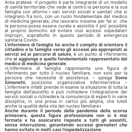
Area pratese -Il progetto è parte integrante di un modello
di sanità territoriale che vede al centro la persona e la sua
famiglia con attorno i vari servizi sociali e sanitari che si
integrano fra loro, con un ruolo fondamentale del medico
di medicina generale, che lavorano insieme per far si che
la persona possa essere curata e assistita il più’ possibile
al proprio domicilio ed evitare così accessi ospedalieri
impropri, soprattutto in questo periodo di emergenza
sanitaria Covid».
L’infermiere di famiglia ha anche il compito di orientare il
cittadino e la famiglia verso gli accessi più appropriati ai
servizi ed ai percorsi di salute,
è un punto di riferimento
che
si aggiunge a quello fondamentale rappresentato dal
medico di medicina generale
.
«L’infermiere di famiglia rappresenta una figura di
riferimento per tutto il nucleo familiare, non solo per la
persona che necessita di assistenza. – spiega
Sonia
Simonetti
, posizione organizzativa infermieristica –
L’infermiere infatti prende in esame la situazione di tutta la
famiglia dell’assistito e può richiedere l’integrazione dei
servizi sociali o richiedere la consulenza di esperti in varie
discipline, in una presa in carico più amplia, che tuteli
anche la qualità della vita del nucleo familiare»
Anche durante il periodo della pandemia della scorsa
primavera, questa figura professionale non si è mai
fermata e ha assicurato risposte a tutti gli assistiti,
senza interruzione,
garantendo accessi giornalieri che
hanno evitato in molti casi l’ospedalizzazione
.