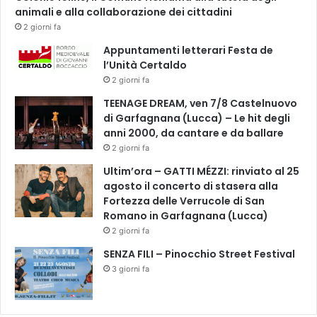
animali e alla collaborazione dei cittadini
u
o
2 giorni fa
l
Appuntamenti letterari Festa de
e
l’Unità Certaldo
2 giorni fa
TEENAGE DREAM, ven 7/8 Castelnuovo
di Garfagnana (Lucca) – Le hit degli
anni 2000, da cantare e da ballare
2 giorni fa
Ultim’ora – GATTI MÉZZI: rinviato al 25
agosto il concerto di stasera alla
Fortezza delle Verrucole di San
Romano in Garfagnana (Lucca)
2 giorni fa
SENZA FILI – Pinocchio Street Festival
3 giorni fa