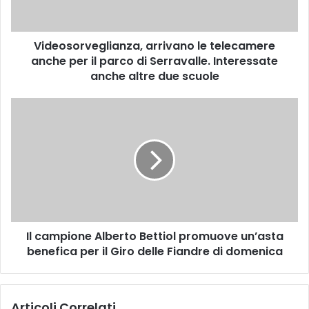
o
r
v
Videosorveglianza, arrivano le telecamere
e
anche per il parco di Serravalle. Interessate
g
l
anche altre due scuole
i
a
I
n
l
z
c
a
a
,
m
a
p
r
i
r
o
i
n
v
Il campione Alberto Bettiol promuove un’asta
e
a
benefica per il Giro delle Fiandre di domenica
A
n
l
o
b
l
e
Articoli Correlati
e
r