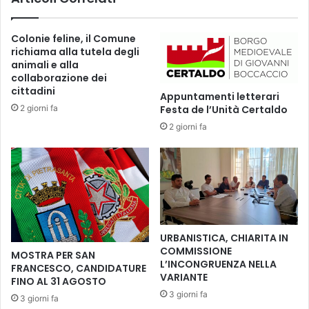
t
t
e
o
Colonie feline, il Comune
l
B
richiama alla tutela degli
e
e
animali e alla
c
t
collaborazione dei
a
t
cittadini
Appuntamenti letterari
m
i
2 giorni fa
Festa de l’Unità Certaldo
e
o
r
2 giorni fa
l
e
p
a
r
n
o
c
m
h
u
e
o
p
v
URBANISTICA, CHIARITA IN
e
e
COMMISSIONE
MOSTRA PER SAN
r
u
L’INCONGRUENZA NELLA
FRANCESCO, CANDIDATURE
i
n
VARIANTE
FINO AL 31 AGOSTO
l
’
3 giorni fa
3 giorni fa
p
a