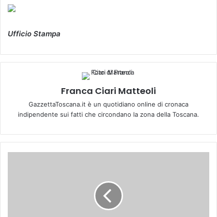
Ufficio Stampa
Franca Ciari Matteoli
GazzettaToscana.it è un quotidiano online di cronaca
indipendente sui fatti che circondano la zona della Toscana.
V
i
d
e
o
s