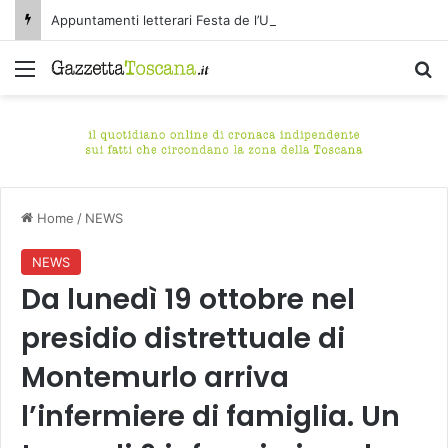
Appuntamenti letterari Festa de l’Unità Certaldo
Menu
C
Home
/
NEWS
NEWS
Da lunedì 19 ottobre nel
presidio distrettuale di
Montemurlo arriva
l’infermiere di famiglia. Un