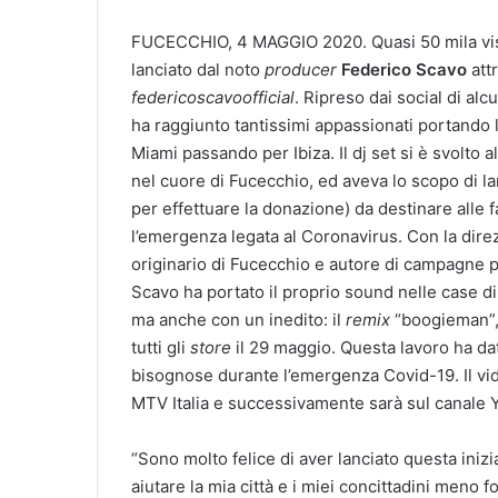
FUCECCHIO, 4 MAGGIO 2020. Quasi 50 mila visual
lanciato dal noto
producer
Federico Scavo
att
federicoscavoofficial
. Ripreso dai social di alcu
ha raggiunto tantissimi appassionati portando
Miami passando per Ibiza. Il dj set si è svolto a
nel cuore di Fucecchio, ed aveva lo scopo di la
per effettuare la donazione) da destinare alle
l’emergenza legata al Coronavirus. Con la dire
originario di Fucecchio e autore di campagne p
Scavo ha portato il proprio sound nelle case di
ma anche con un inedito: il
remix
“boogieman”, 
tutti gli
store
il 29 maggio. Questa lavoro ha dat
bisognose durante l’emergenza Covid-19. Il vid
MTV Italia e successivamente sarà sul canale 
“Sono molto felice di aver lanciato questa inizi
aiutare la mia città e i miei concittadini meno fo