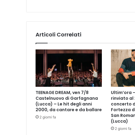
n
n
u
o
v
Articoli Correlati
o
p
o
s
i
t
i
v
o
TEENAGE DREAM, ven 7/8
Ultim’ora 
e
Castelnuovo di Garfagnana
rinviato al
d
(Lucca) – Le hit degli anni
concerto d
u
2000, da cantare e da ballare
Fortezza d
e
San Roman
2 giorni fa
g
(Lucca)
u
2 giorni fa
a