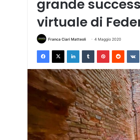
grande successo 
virtuale di Fede
Franca Ciari Matteoli
4 Maggio 2020
Facebook
X
LinkedIn
Tumblr
Pinterest
Reddit
VK