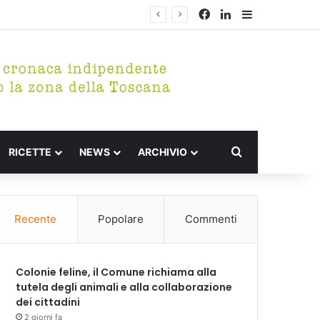
Facebook
LinkedIn
Barra lateral
Cerca per
RICETTE
NEWS
ARCHIVIO
Recente
Popolare
Commenti
Colonie feline, il Comune richiama alla
tutela degli animali e alla collaborazione
dei cittadini
2 giorni fa