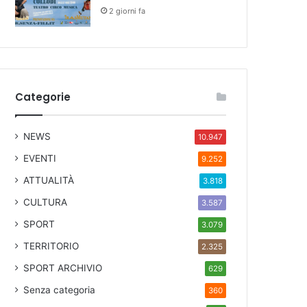
2 giorni fa
Categorie
NEWS
10.947
EVENTI
9.252
ATTUALITÀ
3.818
CULTURA
3.587
SPORT
3.079
TERRITORIO
2.325
SPORT ARCHIVIO
629
Senza categoria
360