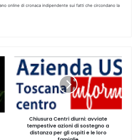
ano online di cronaca indipendente sui fatti che circondano la
C
h
i
u
s
u
r
a
C
Chiusura Centri diurni: avviate
e
tempestive azioni di sostegno a
n
t
distanza per gli ospiti e le loro
r
famiglie