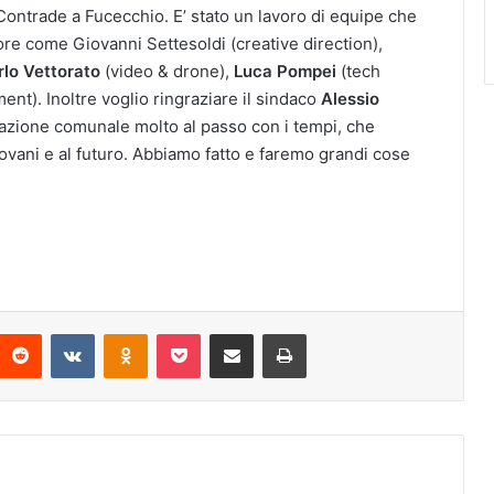
Contrade a Fucecchio. E’ stato un lavoro di equipe che
ore come Giovanni Settesoldi (creative direction),
lo Vettorato
(video & drone),
Luca Pompei
(tech
nt). Inoltre voglio ringraziare il sindaco
Alessio
azione comunale molto al passo con i tempi, che
iovani e al futuro. Abbiamo fatto e faremo grandi cose
Reddit
VKontakte
Odnoklassniki
Pocket
Condividi via mail
Stampa