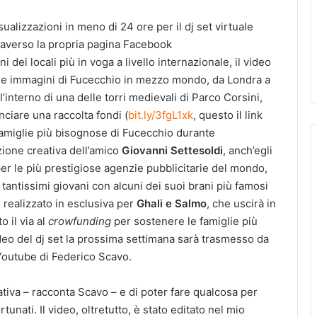
izzazioni in meno di 24 ore per il dj set virtuale
raverso la propria pagina Facebook
ni dei locali più in voga a livello internazionale, il video
 le immagini di Fucecchio in mezzo mondo, da Londra a
ll’interno di una delle torri medievali di Parco Corsini,
nciare una raccolta fondi (
bit.ly/3fgL1xk
, questo il link
 famiglie più bisognose di Fucecchio durante
zione creativa dell’amico
Giovanni Settesoldi
, anch’egli
er le più prestigiose agenzie pubblicitarie del mondo,
 tantissimi giovani con alcuni dei suoi brani più famosi
realizzato in esclusiva per
Ghali e Salmo
, che uscirà in
o il via al
crowfunding
per sostenere le famiglie più
eo del dj set la prossima settimana sarà trasmesso da
Youtube di Federico Scavo.
ativa – racconta Scavo – e di poter fare qualcosa per
rtunati. Il video, oltretutto, è stato editato nel mio