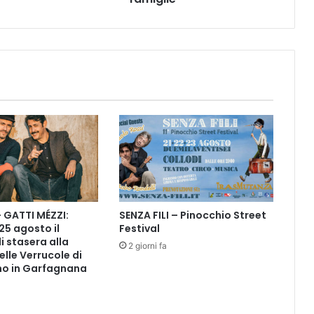
i
d
i
u
r
n
i
:
a
v
v
i
a
t
– GATTI MÉZZI:
SENZA FILI – Pinocchio Street
e
 25 agosto il
Festival
t
i stasera alla
e
2 giorni fa
elle Verrucole di
m
o in Garfagnana
p
e
s