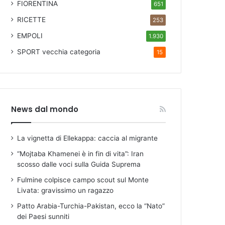
FIORENTINA
651
RICETTE
253
EMPOLI
1.930
SPORT
vecchia categoria
15
News dal mondo
La vignetta di Ellekappa: caccia al migrante
“Mojtaba Khamenei è in fin di vita”: Iran
scosso dalle voci sulla Guida Suprema
Fulmine colpisce campo scout sul Monte
Livata: gravissimo un ragazzo
Patto Arabia-Turchia-Pakistan, ecco la “Nato”
dei Paesi sunniti