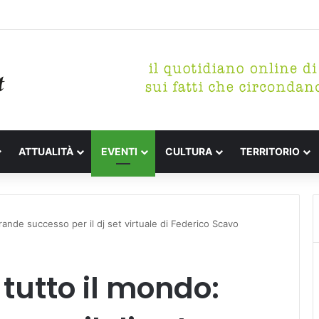
tterari Festa de l’Unità Certaldo
ATTUALITÀ
EVENTI
CULTURA
TERRITORIO
rande successo per il dj set virtuale di Federico Scavo
tutto il mondo: