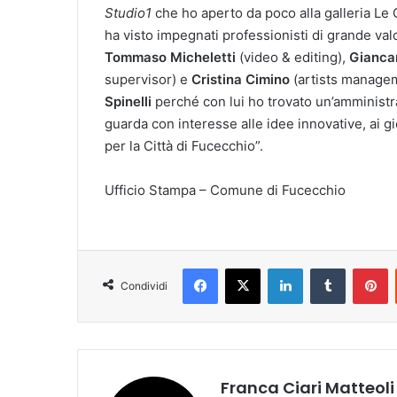
Studio1
che ho aperto da poco alla galleria Le 
ha visto impegnati professionisti di grande val
Tommaso Micheletti
(video & editing),
Giancar
supervisor) e
Cristina Cimino
(artists manageme
Spinelli
perché con lui ho trovato un’amministr
guarda con interesse alle idee innovative, ai g
per la Città di Fucecchio”.
Ufficio Stampa – Comune di Fucecchio
Facebook
X
LinkedIn
Tumblr
Pinterest
Condividi
Franca Ciari Matteoli