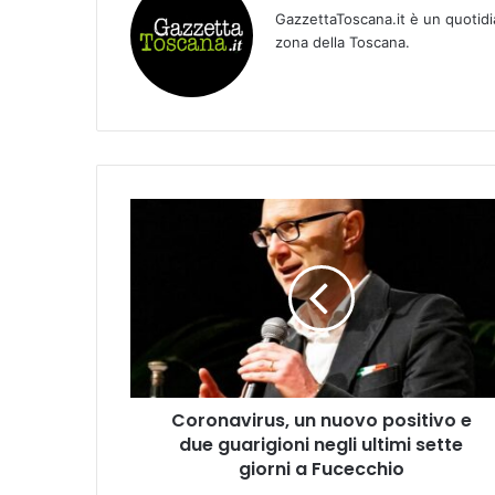
GazzettaToscana.it è un quotidi
zona della Toscana.
C
o
r
o
n
a
v
i
r
Coronavirus, un nuovo positivo e
u
due guarigioni negli ultimi sette
s
,
giorni a Fucecchio
u