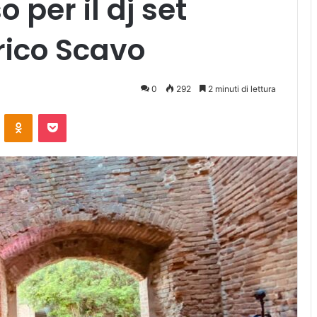
per il dj set
rico Scavo
0
292
2 minuti di lettura
ontakte
Odnoklassniki
Pocket