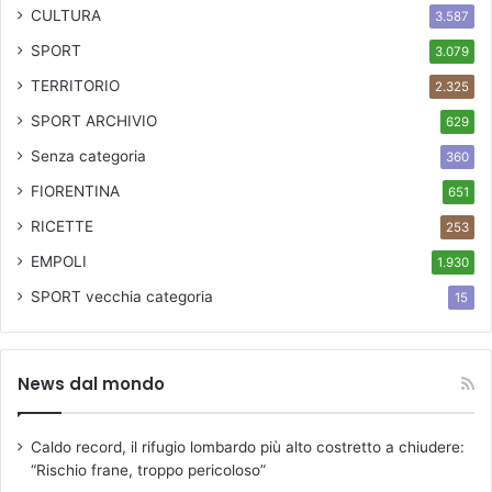
s
l
CULTURA
3.587
t
T
SPORT
o
3.079
e
r
a
TERRITORIO
2.325
i
t
SPORT ARCHIVIO
c
629
r
o
o
Senza categoria
360
f
d
i
FIORENTINA
651
i
o
C
RICETTE
253
r
a
e
EMPOLI
1.930
s
n
c
SPORT
vecchia categoria
15
t
i
i
n
n
a
o
(
News dal mondo
P
i
Caldo record, il rifugio lombardo più alto costretto a chiudere:
)
“Rischio frane, troppo pericoloso”