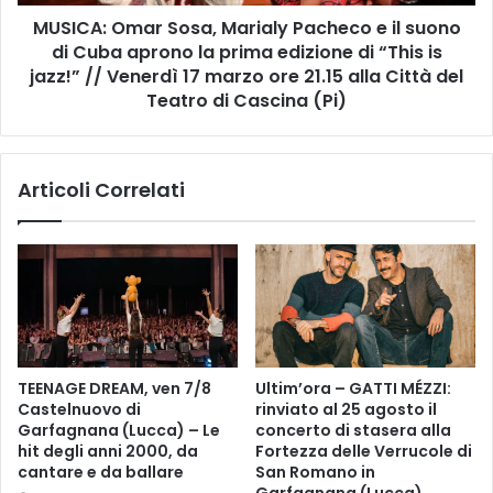
m
t
MUSICA: Omar Sosa, Marialy Pacheco e il suono
a
i
di Cuba aprono la prima edizione di “This is
r
v
S
jazz!” // Venerdì 17 marzo ore 21.15 alla Città del
a
o
Teatro di Cascina (Pi)
l
s
F
a
i
,
r
Articoli Correlati
M
e
a
n
r
z
i
e
a
-
l
1
y
8
P
/
a
TEENAGE DREAM, ven 7/8
Ultim’ora – GATTI MÉZZI:
7
c
Castelnuovo di
rinviato al 25 agosto il
p
h
Garfagnana (Lucca) – Le
concerto di stasera alla
i
e
hit degli anni 2000, da
Fortezza delle Verrucole di
a
c
cantare e da ballare
San Romano in
z
o