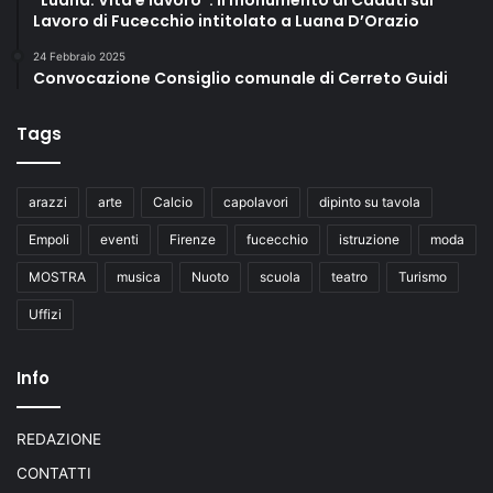
“Luana. Vita e lavoro”: il monumento ai Caduti sul
Lavoro di Fucecchio intitolato a Luana D’Orazio
24 Febbraio 2025
Convocazione Consiglio comunale di Cerreto Guidi
Tags
arazzi
arte
Calcio
capolavori
dipinto su tavola
Empoli
eventi
Firenze
fucecchio
istruzione
moda
MOSTRA
musica
Nuoto
scuola
teatro
Turismo
Uffizi
Info
REDAZIONE
CONTATTI