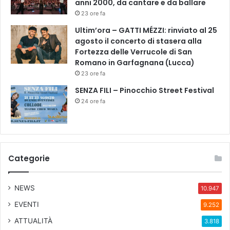
anni 2000, da cantare e da ballare
i
z
23 ore fa
c
o
”
Ultim’ora – GATTI MÉZZI: rinviato al 25
o
-
agosto il concerto di stasera alla
r
N
Fortezza delle Verrucole di San
e
e
Romano in Garfagnana (Lucca)
2
l
1
23 ore fa
c
.
SENZA FILI – Pinocchio Street Festival
u
1
24 ore fa
o
5
r
a
e
l
d
l
e
a
Categorie
l
C
c
i
e
t
NEWS
10.947
n
t
t
à
EVENTI
9.252
r
d
ATTUALITÀ
3.818
o
e