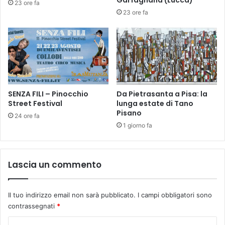
Garfagnana (Lucca)
23 ore fa
z
e
23 ore fa
a
i
d
l
e
s
l
u
l
o
a
n
S
o
S
d
SENZA FILI – Pinocchio
Da Pietrasanta a Pisa: la
A
Street Festival
lunga estate di Tano
i
n
Pisano
C
24 ore fa
n
u
1 giorno fa
u
b
n
a
z
a
Lascia un commento
i
p
a
r
t
o
Il tuo indirizzo email non sarà pubblicato.
I campi obbligatori sono
a
n
contrassegnati
*
-
o
L
l
C