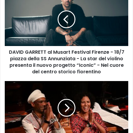
A
V
I
D
G
A
R
R
DAVID GARRETT al Musart Festival Firenze - 18/7
E
piazza della SS Annunziata - La star del violino
T
T
presenta il nuovo progetto “Iconic” - Nel cuore
a
del centro storico fiorentino
l
M
M
u
U
s
S
a
I
r
C
t
A
F
:
e
O
s