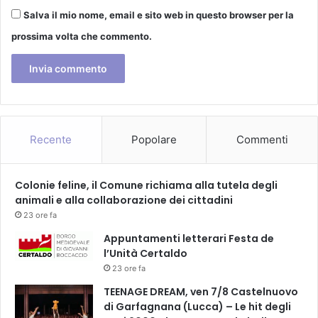
i
a
Salva il mio nome, email e sito web in questo browser per la
s
i
j
prossima volta che commento.
l
a
n
z
u
z
o
!
v
”
o
/
p
/
Recente
Popolare
Commenti
r
V
o
e
g
n
Colonie feline, il Comune richiama alla tutela degli
e
e
animali e alla collaborazione dei cittadini
t
r
23 ore fa
t
d
Appuntamenti letterari Festa de
o
ì
l’Unità Certaldo
“
1
I
23 ore fa
7
c
m
TEENAGE DREAM, ven 7/8 Castelnuovo
o
a
di Garfagnana (Lucca) – Le hit degli
n
r