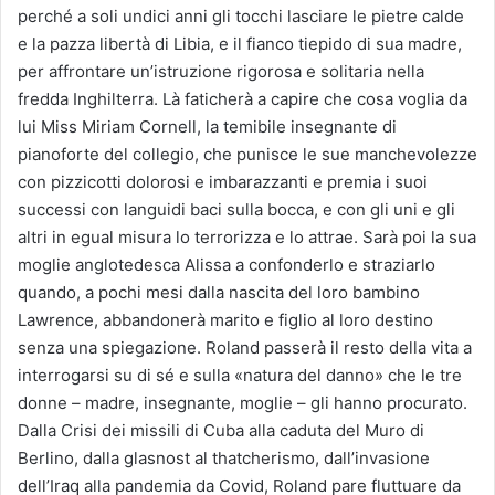
perché a soli undici anni gli tocchi lasciare le pietre calde
e la pazza libertà di Libia, e il fianco tiepido di sua madre,
per affrontare un’istruzione rigorosa e solitaria nella
fredda Inghilterra. Là faticherà a capire che cosa voglia da
lui Miss Miriam Cornell, la temibile insegnante di
pianoforte del collegio, che punisce le sue manchevolezze
con pizzicotti dolorosi e imbarazzanti e premia i suoi
successi con languidi baci sulla bocca, e con gli uni e gli
altri in egual misura lo terrorizza e lo attrae. Sarà poi la sua
moglie anglotedesca Alissa a confonderlo e straziarlo
quando, a pochi mesi dalla nascita del loro bambino
Lawrence, abbandonerà marito e figlio al loro destino
senza una spiegazione. Roland passerà il resto della vita a
interrogarsi su di sé e sulla «natura del danno» che le tre
donne – madre, insegnante, moglie – gli hanno procurato.
Dalla Crisi dei missili di Cuba alla caduta del Muro di
Berlino, dalla glasnost al thatcherismo, dall’invasione
dell’Iraq alla pandemia da Covid, Roland pare fluttuare da