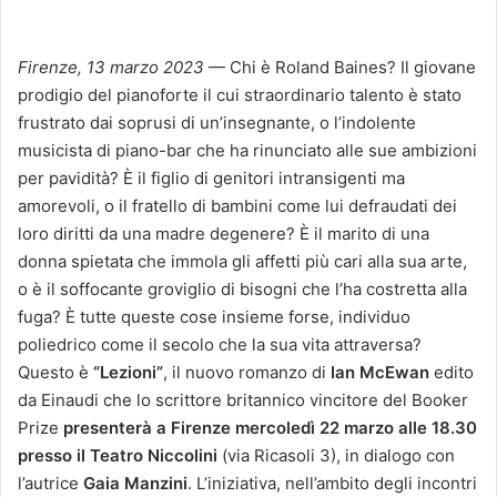
Firenze, 13 marzo 2023
— Chi è Roland Baines? Il giovane
prodigio del pianoforte il cui straordinario talento è stato
frustrato dai soprusi di un’insegnante, o l’indolente
musicista di piano-bar che ha rinunciato alle sue ambizioni
per pavidità? È il figlio di genitori intransigenti ma
amorevoli, o il fratello di bambini come lui defraudati dei
loro diritti da una madre degenere? È il marito di una
donna spietata che immola gli affetti più cari alla sua arte,
o è il soffocante groviglio di bisogni che l’ha costretta alla
fuga? È tutte queste cose insieme forse, individuo
poliedrico come il secolo che la sua vita attraversa?
Questo è
“Lezioni”
, il nuovo romanzo di
Ian McEwan
edito
da Einaudi che lo scrittore britannico vincitore del Booker
Prize
presenterà a Firenze
mercoledì 22 marzo alle 18.30
presso il Teatro Niccolini
(via Ricasoli 3), in dialogo con
l’autrice
Gaia Manzini
. L’iniziativa, nell’ambito degli incontri