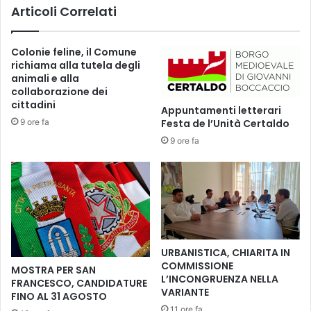
Articoli Correlati
u
d
S
i
e
z
Colonie feline, il Comune
n
i
richiama alla tutela degli
e
o
animali e alla
s
n
collaborazione dei
e
e
cittadini
Appuntamenti letterari
e
d
9 ore fa
Festa de l’Unità Certaldo
A
e
s
9 ore fa
l
l
f
T
e
o
s
s
t
c
i
a
v
n
a
URBANISTICA, CHIARITA IN
a
l
COMMISSIONE
MOSTRA PER SAN
c
d
L’INCONGRUENZA NELLA
FRANCESCO, CANDIDATURE
e
e
VARIANTE
FINO AL 31 AGOSTO
n
l
11 ore fa