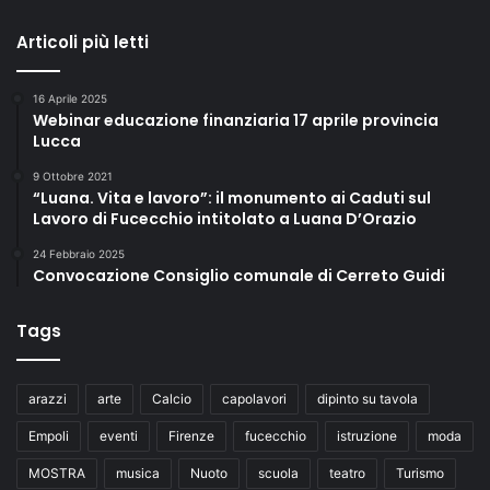
Articoli più letti
16 Aprile 2025
Webinar educazione finanziaria 17 aprile provincia
Lucca
9 Ottobre 2021
“Luana. Vita e lavoro”: il monumento ai Caduti sul
Lavoro di Fucecchio intitolato a Luana D’Orazio
24 Febbraio 2025
Convocazione Consiglio comunale di Cerreto Guidi
Tags
arazzi
arte
Calcio
capolavori
dipinto su tavola
Empoli
eventi
Firenze
fucecchio
istruzione
moda
MOSTRA
musica
Nuoto
scuola
teatro
Turismo