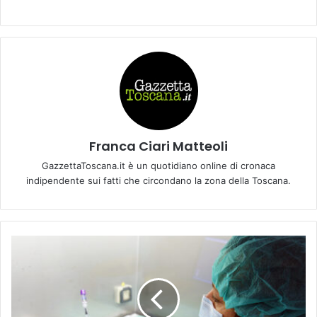
Franca Ciari Matteoli
GazzettaToscana.it è un quotidiano online di cronaca
indipendente sui fatti che circondano la zona della Toscana.
C
o
l
l
a
b