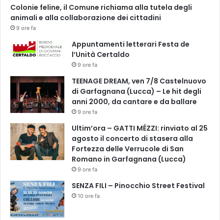
Colonie feline, il Comune richiama alla tutela degli
animali e alla collaborazione dei cittadini
9 ore fa
Appuntamenti letterari Festa de
l’Unità Certaldo
9 ore fa
TEENAGE DREAM, ven 7/8 Castelnuovo
di Garfagnana (Lucca) – Le hit degli
anni 2000, da cantare e da ballare
9 ore fa
Ultim’ora – GATTI MÉZZI: rinviato al 25
agosto il concerto di stasera alla
Fortezza delle Verrucole di San
Romano in Garfagnana (Lucca)
9 ore fa
SENZA FILI – Pinocchio Street Festival
10 ore fa