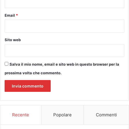
l
c
Email
*
u
n
e
p
Sito web
a
t
o
l
Salva il mio nome, email e sito web in questo browser per la
o
g
prossima volta che commento.
i
e
o
c
u
l
Recente
Popolare
Commenti
a
r
i