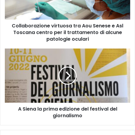
o
r
a
Collaborazione virtuosa tra Aou Senese e Asl
z
Toscana centro per il trattamento di alcune
i
o
patologie oculari
n
e
A
v
S
i
i
r
e
t
n
u
a
o
l
s
a
a
p
t
A Siena la prima edizione del festival del
r
r
giornalismo
i
a
m
A
a
o
e