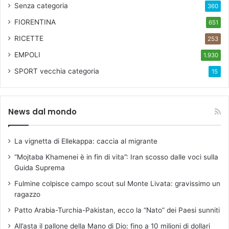
Senza categoria
360
FIORENTINA
651
RICETTE
253
EMPOLI
1.930
SPORT
vecchia categoria
15
News dal mondo
La vignetta di Ellekappa: caccia al migrante
“Mojtaba Khamenei è in fin di vita”: Iran scosso dalle voci sulla
Guida Suprema
Fulmine colpisce campo scout sul Monte Livata: gravissimo un
ragazzo
Patto Arabia-Turchia-Pakistan, ecco la “Nato” dei Paesi sunniti
All’asta il pallone della Mano di Dio: fino a 10 milioni di dollari