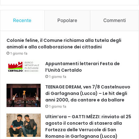
d
t
ì
o
2
G
Recente
Popolare
Commenti
g
u
i
i
u
d
Colonie feline, il Comune richiama alla tutela degli
g
i
animali e alla collaborazione dei cittadini
n
1 giorno fa
o
2
Appuntamenti letterari Festa de
0
l’Unità Certaldo
2
1 giorno fa
5
TEENAGE DREAM, ven 7/8 Castelnuovo
di Garfagnana (Lucca) – Le hit degli
anni 2000, da cantare e da ballare
1 giorno fa
Ultim’ora – GATTI MÉZZI: rinviato al 25
agosto il concerto di stasera alla
Fortezza delle Verrucole di San
Romano in Garfagnana (Lucca)