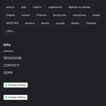
arazzi
arte
Calcio
capolavori
dipinto su tavola
Empoli
eventi
Firenze
fucecchio
istruzione
moda
MOSTRA
musica
Nuoto
scuola
teatro
Turismo
Uffizi
Info
REDAZIONE
CONTATTI
GDPR
Privacy Policy
Cookie Policy