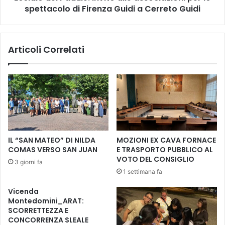
l
spettacolo di Firenza Guidi a Cerreto Guidi
P
f
a
u
d
m
u
Articoli Correlati
e
l
t
e
t
.
o
I
e
n
d
v
e
i
l
t
l
o
IL “SAN MATEO” DI NILDA
MOZIONI EX CAVA FORNACE
a
a
COMAS VERSO SAN JUAN
E TRASPORTO PUBBLICO AL
c
l
VOTO DEL CONSIGLIO
3 giorni fa
u
l
1 settimana fa
l
e
t
a
Vicenda
u
s
Montedomini_ARAT:
r
s
SCORRETTEZZA E
a
o
CONCORRENZA SLEALE