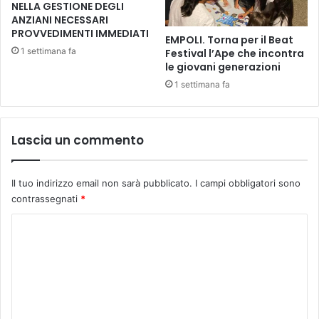
p
NELLA GESTIONE DEGLI
c
o
ANZIANI NECESSARI
i
PROVVEDIMENTI IMMEDIATI
p
a
EMPOLI. Torna per il Beat
(
z
1 settimana fa
Festival l’Ape che incontra
v
i
le giovani generazioni
e
o
1 settimana fa
n
n
t
i
e
p
Lascia un commento
s
e
i
r
m
l
a
Il tuo indirizzo email non sarà pubblicato.
I campi obbligatori sono
o
e
contrassegnati
*
s
d
p
C
i
e
z
t
o
i
t
m
o
a
n
m
c
e
o
e
)