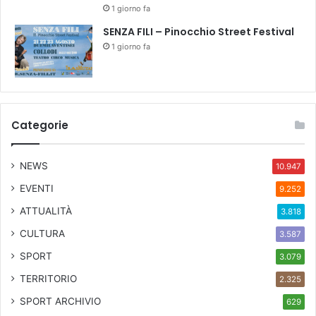
1 giorno fa
SENZA FILI – Pinocchio Street Festival
1 giorno fa
Categorie
NEWS
10.947
EVENTI
9.252
ATTUALITÀ
3.818
CULTURA
3.587
SPORT
3.079
TERRITORIO
2.325
SPORT ARCHIVIO
629