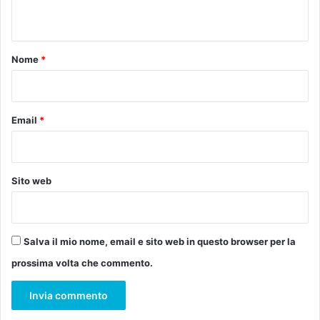
l
n
d
o
a
d
t
s
i
o
a
Nome
*
F
b
i
*
a
r
t
e
o
Email
*
n
3
z
1
a
m
G
a
u
Sito web
g
i
g
d
i
i
o
a
Salva il mio nome, email e sito web in questo browser per la
a
C
prossima volta che commento.
l
e
u
r
n
r
e
e