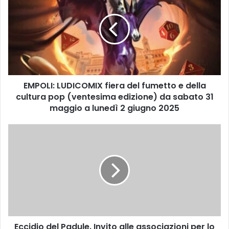
P
O
L
I
:
L
U
EMPOLI: LUDICOMIX fiera del fumetto e della
D
cultura pop (ventesima edizione) da sabato 31
I
C
maggio a lunedì 2 giugno 2025
O
M
E
I
c
X
c
f
i
i
d
e
i
r
o
a
d
d
e
e
Eccidio del Padule. Invito alle associazioni per lo
l