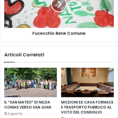
m
c
i
c
n
h
c
i
i
o
a
Fucecchio Bene Comune
B
a
e
d
n
e
e
Articoli Correlati
l
C
i
o
n
m
e
u
a
n
r
e
s
i
:
IL “SAN MATEO” DI NILDA
MOZIONI EX CAVA FORNACE
s
COMAS VERSO SAN JUAN
E TRASPORTO PUBBLICO AL
o
VOTO DEL CONSIGLIO
4 giorni fa
n