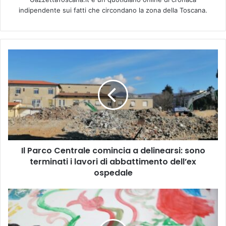
indipendente sui fatti che circondano la zona della Toscana.
I
l
P
a
r
c
o
C
e
Il Parco Centrale comincia a delinearsi: sono
n
terminati i lavori di abbattimento dell’ex
t
r
ospedale
a
l
F
e
u
c
c
o
e