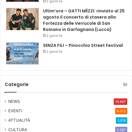
2 giorni fa
Ultim’ora – GATTI MÉZZI: rinviato al 25
agosto il concerto di stasera alla
Fortezza delle Verrucole di San
Romano in Garfagnana (Lucca)
2 giorni fa
SENZA FILI – Pinocchio Street Festival
2 giorni fa
Categorie
NEWS
10.947
EVENTI
9.252
ATTUALITÀ
3.818
CULTURA
3.587