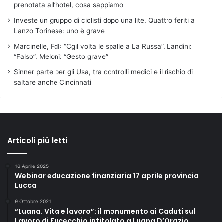
prenotata all’hotel, cosa sappiamo
Investe un gruppo di ciclisti dopo una lite. Quattro feriti a
Lanzo Torinese: uno è grave
Marcinelle, FdI: “Cgil volta le spalle a La Russa”. Landini:
“Falso”. Meloni: “Gesto grave”
Sinner parte per gli Usa, tra controlli medici e il rischio di
saltare anche Cincinnati
Articoli più letti
16 Aprile 2025
Webinar educazione finanziaria 17 aprile provincia
Lucca
9 Ottobre 2021
“Luana. Vita e lavoro”: il monumento ai Caduti sul
Lavoro di Fucecchio intitolato a Luana D’Orazio