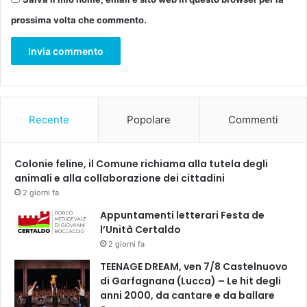
a
prossima volta che commento.
l
e
Recente
Popolare
Commenti
Colonie feline, il Comune richiama alla tutela degli
animali e alla collaborazione dei cittadini
2 giorni fa
Appuntamenti letterari Festa de
l’Unità Certaldo
2 giorni fa
TEENAGE DREAM, ven 7/8 Castelnuovo
di Garfagnana (Lucca) – Le hit degli
anni 2000, da cantare e da ballare