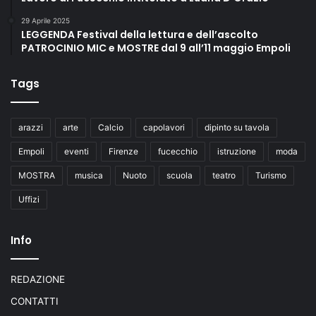
29 Aprile 2025
LEGGENDA Festival della lettura e dell’ascolto
PATROCINIO MIC e MOSTRE dal 9 all’11 maggio Empoli
Tags
arazzi
arte
Calcio
capolavori
dipinto su tavola
Empoli
eventi
Firenze
fucecchio
istruzione
moda
MOSTRA
musica
Nuoto
scuola
teatro
Turismo
Uffizi
Info
REDAZIONE
CONTATTI