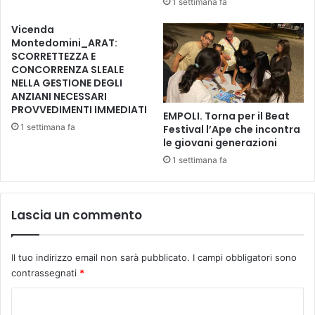
1 settimana fa
o
t
Vicenda
e
Montedomini_ARAT:
r
SCORRETTEZZA E
m
CONCORRENZA SLEALE
i
NELLA GESTIONE DEGLI
ANZIANI NECESSARI
n
PROVVEDIMENTI IMMEDIATI
a
EMPOLI. Torna per il Beat
t
1 settimana fa
Festival l’Ape che incontra
i
le giovani generazioni
i
1 settimana fa
l
a
v
Lascia un commento
o
r
i
Il tuo indirizzo email non sarà pubblicato.
I campi obbligatori sono
d
i
contrassegnati
*
a
C
b