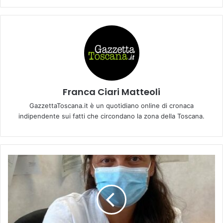
Franca Ciari Matteoli
GazzettaToscana.it è un quotidiano online di cronaca
indipendente sui fatti che circondano la zona della Toscana.
O
n
c
o
e
m
a