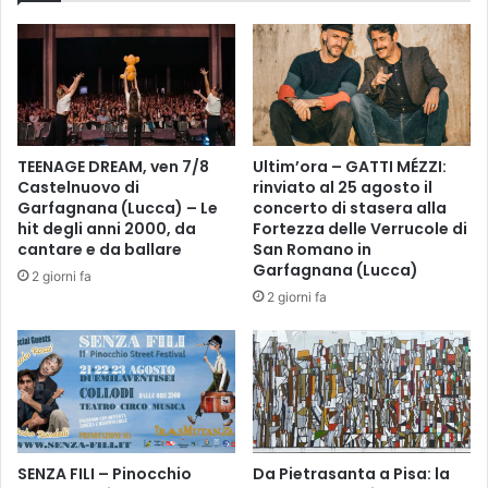
i
t
c
o
a
l
n
i
o
-
l
E
e
s
TEENAGE DREAM, ven 7/8
Ultim’ora – GATTI MÉZZI:
r
t
Castelnuovo di
rinviato al 25 agosto il
e
a
Garfagnana (Lucca) – Le
concerto di stasera alla
c
t
hit degli anni 2000, da
Fortezza delle Verrucole di
e
e
cantare e da ballare
San Romano in
n
Garfagnana (Lucca)
2
2 giorni fa
t
0
2 giorni fa
i
2
t
1
e
r
a
p
i
e
SENZA FILI – Pinocchio
Da Pietrasanta a Pisa: la