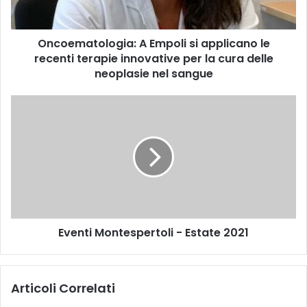
t
o
Oncoematologia: A Empoli si applicano le
l
recenti terapie innovative per la cura delle
o
g
neoplasie nel sangue
i
a
E
:
v
A
e
E
n
m
t
p
i
o
M
l
o
i
n
s
Eventi Montespertoli - Estate 2021
t
i
e
a
s
p
p
Articoli Correlati
p
e
l
r