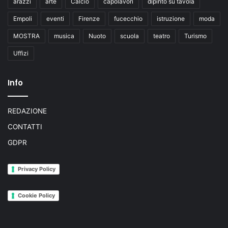
arazzi
arte
Calcio
capolavori
dipinto su tavola
Empoli
eventi
Firenze
fucecchio
istruzione
moda
MOSTRA
musica
Nuoto
scuola
teatro
Turismo
Uffizi
Info
REDAZIONE
CONTATTI
GDPR
Privacy Policy
Cookie Policy