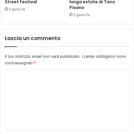
Street Festival
lunga estate di Tano
i
Pisano
n
2 giorni fa
n
2 giorni fa
o
v
a
Lascia un commento
t
i
v
Il tuo indirizzo email non sarà pubblicato.
I campi obbligatori sono
e
contrassegnati
*
p
e
C
r
o
l
a
m
c
m
u
r
e
a
n
d
e
t
l