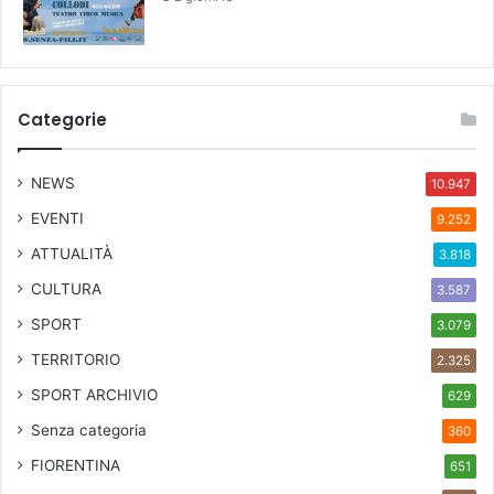
Categorie
NEWS
10.947
EVENTI
9.252
ATTUALITÀ
3.818
CULTURA
3.587
SPORT
3.079
TERRITORIO
2.325
SPORT ARCHIVIO
629
Senza categoria
360
FIORENTINA
651