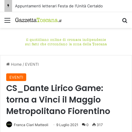
Appuntamenti letterari Festa de l’Unità Certaldo
Menu
C
Home
/
EVENTI
EVENTI
CS_Dante Lirico Game:
torna a Vinci il Maggio
Metropolitano Fiorentino
Franca Ciari Matteoli
9 Luglio 2021
0
317