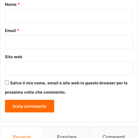
o
Nome
*
l
*
e
n
e
Email
*
o
p
l
a
Sito web
s
i
e
n
Salva il mio nome, email e sito web in questo browser per la
e
l
prossima volta che commento.
s
a
n
g
u
e
Recente
Popolare
Commenti