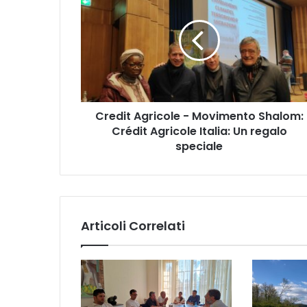
e
d
i
t
A
g
r
Credit Agricole - Movimento Shalom:
i
Crédit Agricole Italia: Un regalo
c
o
speciale
l
e
-
M
o
Articoli Correlati
v
i
m
e
n
t