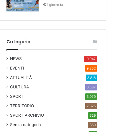
1 giorno fa
Categorie
NEWS
10.947
EVENTI
9.252
ATTUALITÀ
3.818
CULTURA
3.587
SPORT
3.079
TERRITORIO
2.325
SPORT ARCHIVIO
629
Senza categoria
360