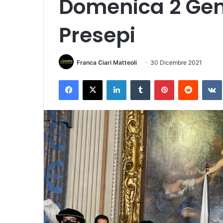
Domenica 2 Gen
Presepi
Franca Ciari Matteoli
30 Dicembre 2021
Facebook
X
LinkedIn
Tumblr
Pinterest
Reddit
VK