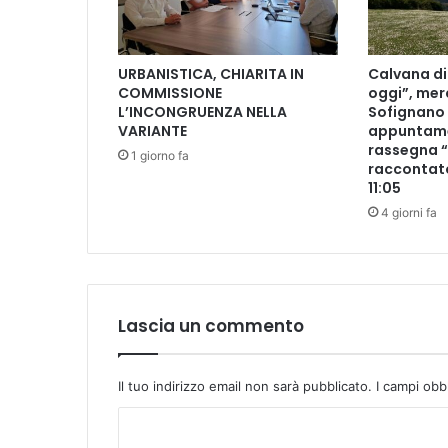
o
S
h
URBANISTICA, CHIARITA IN
Calvana di 
a
COMMISSIONE
oggi”, mer
l
L’INCONGRUENZA NELLA
Sofignano 
o
VARIANTE
appuntame
m
rassegna “
1 giorno fa
:
raccontat
C
11:05
r
4 giorni fa
é
d
i
t
A
Lascia un commento
g
r
i
Il tuo indirizzo email non sarà pubblicato.
I campi obb
c
o
C
l