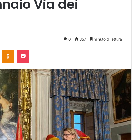
naio Via dei
0
357
minuto di lettura
ontakte
Odnoklassniki
Pocket