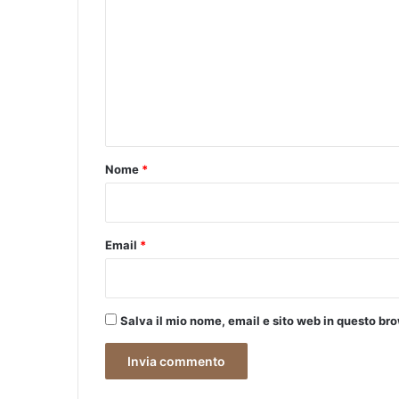
o
e
I
m
t
m
a
l
e
i
n
a
:
t
U
o
Nome
*
n
*
r
e
g
Email
*
a
l
o
s
Salva il mio nome, email e sito web in questo b
p
e
c
i
a