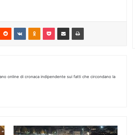
Reddit
VKontakte
Odnoklassniki
Pocket
Condividi via mail
Stampa
ano online di cronaca indipendente sui fatti che circondano la
F
i