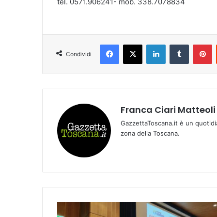
tel. 0571.906241- mob. 338.7078834
Facebook
X
LinkedIn
Tumblr
Pinterest
Condividi
Franca Ciari Matteoli
GazzettaToscana.it è un quotidi
zona della Toscana.
C
r