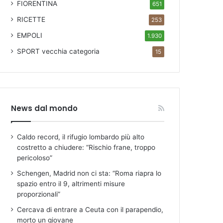
FIORENTINA
651
RICETTE
253
EMPOLI
1.930
SPORT
vecchia categoria
15
News dal mondo
Caldo record, il rifugio lombardo più alto
costretto a chiudere: “Rischio frane, troppo
pericoloso”
Schengen, Madrid non ci sta: “Roma riapra lo
spazio entro il 9, altrimenti misure
proporzionali”
Cercava di entrare a Ceuta con il parapendio,
morto un giovane