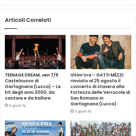
i
Z
a
A
t
Articoli Correlati
D
i
E
v
L
e
S
p
A
e
N
r
G
g
I
r
O
a
TEENAGE DREAM, ven 7/8
Ultim’ora – GATTI MÉZZI:
V
n
Castelnuovo di
rinviato al 25 agosto il
A
d
Garfagnana (Lucca) – Le
concerto di stasera alla
N
i
hit degli anni 2000, da
Fortezza delle Verrucole di
N
e
cantare e da ballare
San Romano in
I
p
Garfagnana (Lucca)
3 giorni fa
D
i
3 giorni fa
I
c
D
c
I
o
O
l