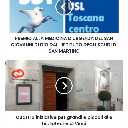
M
I
O
A
L
L
PREMIO ALLA MEDICINA D’URGENZA DEL SAN
A
GIOVANNI DI DIO DALL’ISTITUTO DEGLI SCUDI DI
M
E
SAN MARTINO
D
I
Q
C
u
I
a
N
t
A
t
D
r
’
o
U
i
R
n
G
Quattro iniziative per grandi e piccoli alle
i
E
biblioteche di Vinci
z
N