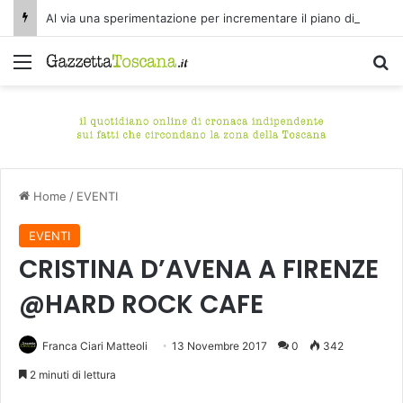
Al via una sperimentazione per incrementare il piano di spazzamento del centro storico di Fucecchio
Menu
C
Home
/
EVENTI
EVENTI
CRISTINA D’AVENA A FIRENZE
@HARD ROCK CAFE
Franca Ciari Matteoli
13 Novembre 2017
0
342
2 minuti di lettura