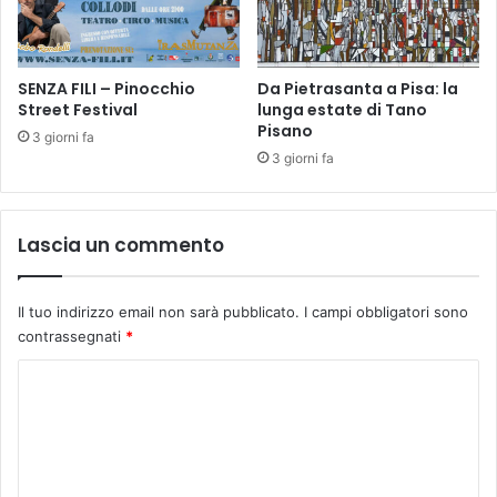
D
i
A
a
L
l
L
SENZA FILI – Pinocchio
Da Pietrasanta a Pisa: la
l
Street Festival
lunga estate di Tano
’
e
Pisano
I
b
3 giorni fa
S
i
3 giorni fa
T
b
I
l
T
i
Lascia un commento
U
o
T
t
O
e
Il tuo indirizzo email non sarà pubblicato.
I campi obbligatori sono
D
c
contrassegnati
*
E
h
G
e
C
L
d
o
I
i
S
V
m
C
i
m
U
n