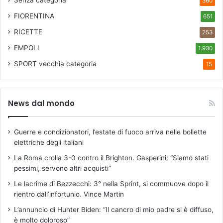
Senza categoria
360
FIORENTINA
651
RICETTE
253
EMPOLI
1.930
SPORT
vecchia categoria
15
News dal mondo
Guerre e condizionatori, l’estate di fuoco arriva nelle bollette
elettriche degli italiani
La Roma crolla 3-0 contro il Brighton. Gasperini: “Siamo stati
pessimi, servono altri acquisti”
Le lacrime di Bezzecchi: 3° nella Sprint, si commuove dopo il
rientro dall’infortunio. Vince Martin
L’annuncio di Hunter Biden: “Il cancro di mio padre si è diffuso,
è molto doloroso”