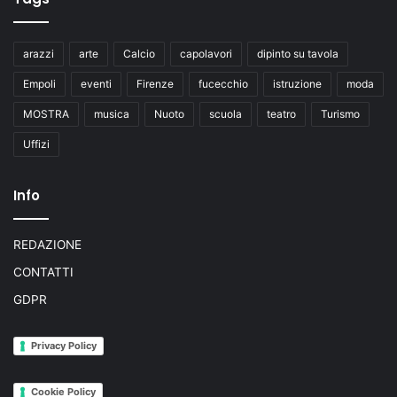
arazzi
arte
Calcio
capolavori
dipinto su tavola
Empoli
eventi
Firenze
fucecchio
istruzione
moda
MOSTRA
musica
Nuoto
scuola
teatro
Turismo
Uffizi
Info
REDAZIONE
CONTATTI
GDPR
Privacy Policy
Cookie Policy