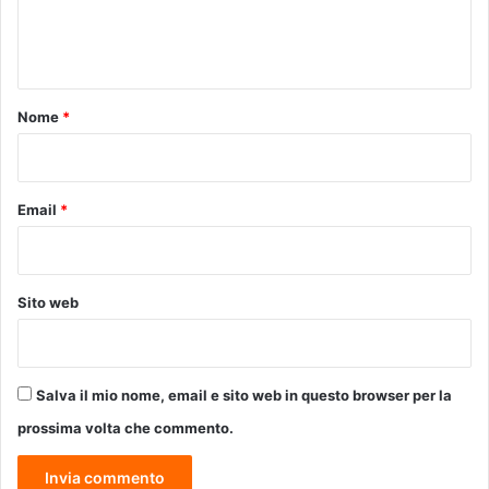
D
c
e
I
i
n
D
I
t
S
o
Nome
*
A
*
N
M
A
Email
*
R
T
I
N
Sito web
O
Salva il mio nome, email e sito web in questo browser per la
prossima volta che commento.