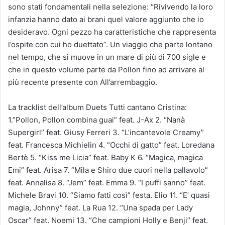
sono stati fondamentali nella selezione: “Rivivendo la loro
infanzia hanno dato ai brani quel valore aggiunto che io
desideravo. Ogni pezzo ha caratteristiche che rappresenta
l’ospite con cui ho duettato”. Un viaggio che parte lontano
nel tempo, che si muove in un mare di più di 700 sigle e
che in questo volume parte da Pollon fino ad arrivare al
più recente presente con All’arrembaggio.
La tracklist dell’album Duets Tutti cantano Cristina:
1.”Pollon, Pollon combina guai” feat. J-Ax 2. “Nanà
Supergirl” feat. Giusy Ferreri 3. “L’incantevole Creamy”
feat. Francesca Michielin 4. “Occhi di gatto” feat. Loredana
Bertè 5. “Kiss me Licia” feat. Baby K 6. “Magica, magica
Emi” feat. Arisa 7. “Mila e Shiro due cuori nella pallavolo”
feat. Annalisa 8. “Jem” feat. Emma 9. “I puffi sanno” feat.
Michele Bravi 10. “Siamo fatti così” festa. Elio 11. “E’ quasi
magia, Johnny” feat. La Rua 12. “Una spada per Lady
Oscar” feat. Noemi 13. “Che campioni Holly e Benji” feat.