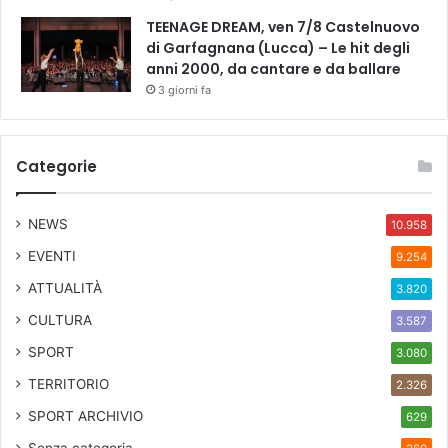
TEENAGE DREAM, ven 7/8 Castelnuovo
di Garfagnana (Lucca) – Le hit degli
anni 2000, da cantare e da ballare
3 giorni fa
Categorie
NEWS
10.958
EVENTI
9.254
ATTUALITÀ
3.820
CULTURA
3.587
SPORT
3.080
TERRITORIO
2.326
SPORT ARCHIVIO
629