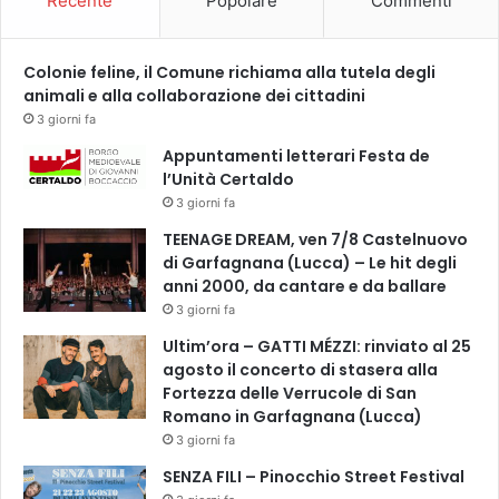
Recente
Popolare
Commenti
i
c
i
Colonie feline, il Comune richiama alla tutela degli
R
animali e alla collaborazione dei cittadini
i
c
3 giorni fa
c
Appuntamenti letterari Festa de
a
l’Unità Certaldo
r
3 giorni fa
d
i
TEENAGE DREAM, ven 7/8 Castelnuovo
F
di Garfagnana (Lucca) – Le hit degli
i
anni 2000, da cantare e da ballare
r
3 giorni fa
e
Ultim’ora – GATTI MÉZZI: rinviato al 25
n
agosto il concerto di stasera alla
z
Fortezza delle Verrucole di San
e
Romano in Garfagnana (Lucca)
3 giorni fa
SENZA FILI – Pinocchio Street Festival