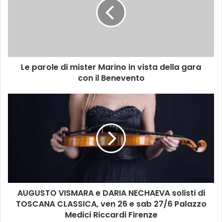
a
r
o
l
e
d
Le parole di mister Marino in vista della gara
i
con il Benevento
m
i
s
A
t
U
e
G
r
U
M
S
a
T
r
O
i
V
n
I
o
AUGUSTO VISMARA e DARIA NECHAEVA solisti di
S
i
TOSCANA CLASSICA, ven 26 e sab 27/6 Palazzo
M
n
A
Medici Riccardi Firenze