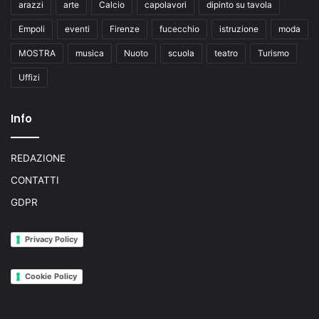
arazzi
arte
Calcio
capolavori
dipinto su tavola
Empoli
eventi
Firenze
fucecchio
istruzione
moda
MOSTRA
musica
Nuoto
scuola
teatro
Turismo
Uffizi
Info
REDAZIONE
CONTATTI
GDPR
Privacy Policy
Cookie Policy