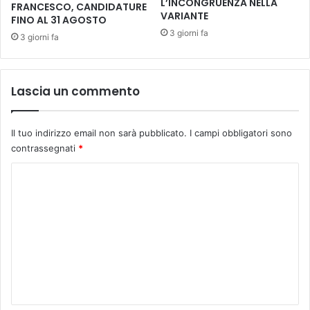
L’INCONGRUENZA NELLA
FRANCESCO, CANDIDATURE
e
i
VARIANTE
FINO AL 31 AGOSTO
v
d
3 giorni fa
3 giorni fa
e
i
n
T
t
O
o
S
Lascia un commento
C
A
N
Il tuo indirizzo email non sarà pubblicato.
I campi obbligatori sono
A
contrassegnati
*
C
L
C
A
o
S
m
S
I
m
C
e
A
,
n
v
t
e