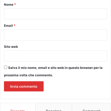
n
o
Nome
*
2
*
6
e
s
Email
*
a
b
2
7
Sito web
/
6
P
a
Salva il mio nome, email e sito web in questo browser per la
l
prossima volta che commento.
a
z
z
o
M
e
d