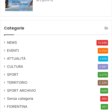
3 giorni fa
Categorie
NEWS
10.949
EVENTI
9.253
ATTUALITÀ
3.819
CULTURA
3.587
SPORT
3.079
TERRITORIO
2.326
SPORT ARCHIVIO
629
Senza categoria
360
FIORENTINA
651