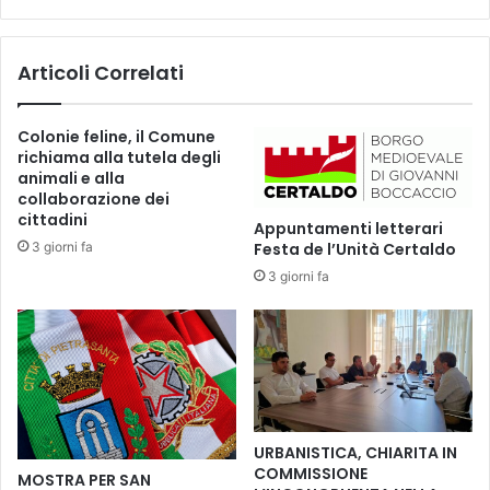
v
R
i
A
s
e
Articoli Correlati
t
D
a
A
d
R
Colonie feline, il Comune
e
I
richiama alla tutela degli
l
A
animali e alla
l
N
collaborazione dei
a
E
cittadini
Appuntamenti letterari
g
C
3 giorni fa
Festa de l’Unità Certaldo
a
H
r
3 giorni fa
A
a
E
c
V
o
A
n
s
i
o
l
l
B
i
URBANISTICA, CHIARITA IN
e
s
COMMISSIONE
MOSTRA PER SAN
n
t