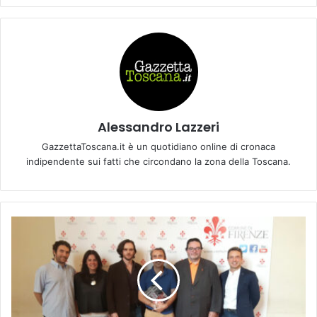
Alessandro Lazzeri
GazzettaToscana.it è un quotidiano online di cronaca
indipendente sui fatti che circondano la zona della Toscana.
I
l
G
o
n
f
a