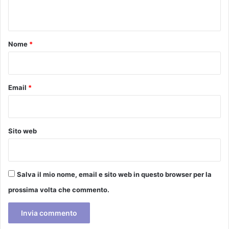
s
n
e
t
r
à
o
Nome
*
i
*
l
c
e
Email
*
n
t
r
o
Sito web
s
t
o
r
Salva il mio nome, email e sito web in questo browser per la
i
prossima volta che commento.
c
o
d
i