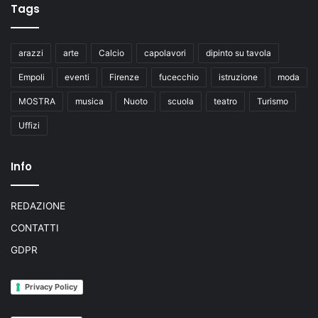
Tags
arazzi
arte
Calcio
capolavori
dipinto su tavola
Empoli
eventi
Firenze
fucecchio
istruzione
moda
MOSTRA
musica
Nuoto
scuola
teatro
Turismo
Uffizi
Info
REDAZIONE
CONTATTI
GDPR
Privacy Policy