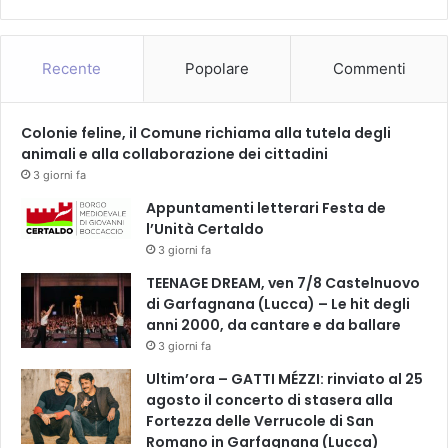
F
u
c
Recente
Popolare
Commenti
e
c
c
Colonie feline, il Comune richiama alla tutela degli
h
animali e alla collaborazione dei cittadini
i
3 giorni fa
o
Appuntamenti letterari Festa de
l’Unità Certaldo
3 giorni fa
TEENAGE DREAM, ven 7/8 Castelnuovo
di Garfagnana (Lucca) – Le hit degli
anni 2000, da cantare e da ballare
3 giorni fa
Ultim’ora – GATTI MÉZZI: rinviato al 25
agosto il concerto di stasera alla
Fortezza delle Verrucole di San
Romano in Garfagnana (Lucca)