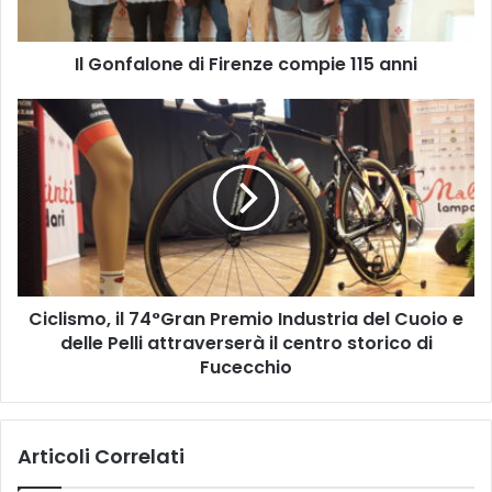
l
o
Il Gonfalone di Firenze compie 115 anni
n
e
d
C
i
i
F
c
i
l
r
i
e
s
n
m
z
o
e
,
Ciclismo, il 74°Gran Premio Industria del Cuoio e
c
i
o
delle Pelli attraverserà il centro storico di
l
m
7
Fucecchio
p
4
i
°
e
G
Articoli Correlati
1
r
1
a