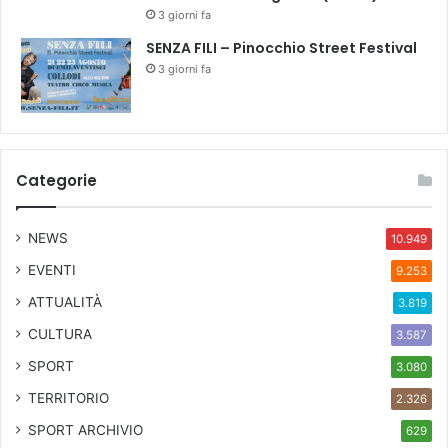
3 giorni fa
SENZA FILI – Pinocchio Street Festival
3 giorni fa
Categorie
NEWS
10.949
EVENTI
9.253
ATTUALITÀ
3.819
CULTURA
3.587
SPORT
3.080
TERRITORIO
2.326
SPORT ARCHIVIO
629