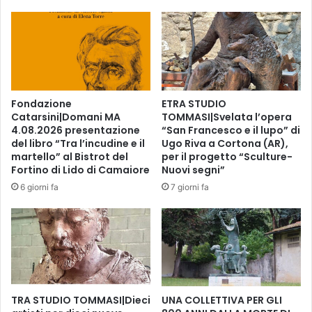
5
n
a
P
n
r
n
e
i
m
i
o
Fondazione
ETRA STUDIO
I
Catarsini|Domani MA
TOMMASI|Svelata l’opera
n
4.08.2026 presentazione
“San Francesco e il lupo” di
d
del libro “Tra l’incudine e il
Ugo Riva a Cortona (AR),
u
martello” al Bistrot del
per il progetto “Sculture-
s
Fortino di Lido di Camaiore
Nuovi segni”
t
6 giorni fa
7 giorni fa
r
i
a
d
e
l
C
TRA STUDIO TOMMASI|Dieci
UNA COLLETTIVA PER GLI
u