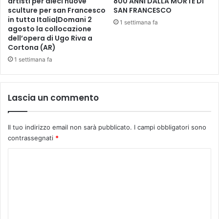
artisti per dieci nuove
800 ANNI DALLA MORTE DI
o
sculture per san Francesco
SAN FRANCESCO
i
in tutta Italia|Domani 2
o
1 settimana fa
agosto la collocazione
e
dell’opera di Ugo Riva a
d
Cortona (AR)
e
1 settimana fa
l
l
e
P
Lascia un commento
e
l
l
Il tuo indirizzo email non sarà pubblicato.
I campi obbligatori sono
i
contrassegnati
*
a
t
C
t
o
r
m
a
v
m
e
e
r