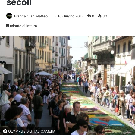
secoli
Franca Ciari Matteoli
16 Giugno 2017
0
305
minuto di lettura
OLYMPUS DIGITAL CAMERA