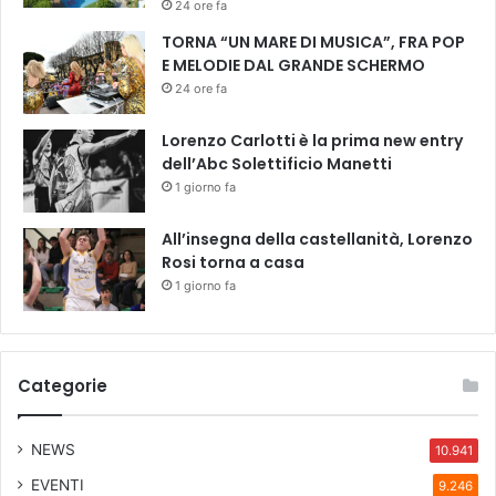
e
24 ore fa
l
TORNA “UN MARE DI MUSICA”, FRA POP
P
E MELODIE DAL GRANDE SCHERMO
e
24 ore fa
g
a
Lorenzo Carlotti è la prima new entry
s
dell’Abc Solettificio Manetti
o
1 giorno fa
All’insegna della castellanità, Lorenzo
Rosi torna a casa
1 giorno fa
Categorie
NEWS
10.941
EVENTI
9.246