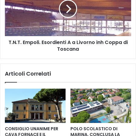
r
.
i
T
e
.
”
E
,
m
l
p
e
T.N.T. Empoli. Esordienti A a Livorno inh Coppa di
o
o
Toscana
l
p
i
e
.
r
E
Articoli Correlati
e
s
d
o
e
r
l
d
f
i
u
e
c
n
e
t
c
i
CONSIGLIO UNANIME PER
POLO SCOLASTICO DI
c
A
CAVA FORNACE E IL
MARINA, CONCLUSA LA