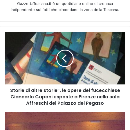
GazzettaToscana.it è un quotidiano online di cronaca
indipendente sui fatti che circondano la zona della Toscana.
S
t
o
r
i
e
d
i
a
Storie di altre storie”, le opere del fucecchiese
l
Giancarlo Caponi esposte a Firenze nella sala
t
r
Affreschi del Palazzo del Pegaso
e
s
T
t
.
o
N