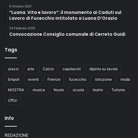
9 Ottobre 2021
“Luana. Vita e lavoro”: il monumento ai Caduti sul
Lavoro di Fucecchio intitolato a Luana D’Orazio
24 Febbraio 2025
Convocazione Consiglio comunale di Cerreto Guidi
Tags
arazzi
arte
Calcio
capolavori
dipinto su tavola
Empoli
eventi
Firenze
fucecchio
istruzione
moda
MOSTRA
musica
Nuoto
scuola
teatro
Turismo
Uffizi
Info
REDAZIONE