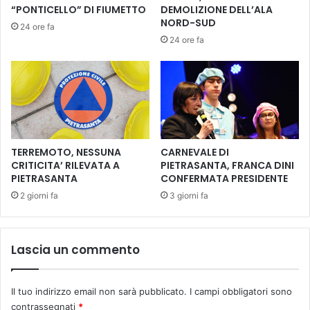
h
a
“PONTICELLO” DI FIUMETTO
DEMOLIZIONE DELL’ALA
i
L
NORD-SUD
24 ore fa
e
i
24 ore fa
s
v
e
o
G
r
i
n
a
o
n
i
c
n
a
h
TERREMOTO, NESSUNA
CARNEVALE DI
r
C
CRITICITA’ RILEVATA A
PIETRASANTA, FRANCA DINI
l
PIETRASANTA
CONFERMATA PRESIDENTE
o
o
p
2 giorni fa
3 giorni fa
C
p
a
a
p
d
Lascia un commento
o
i
n
T
i
o
Il tuo indirizzo email non sarà pubblicato.
I campi obbligatori sono
e
s
contrassegnati
*
s
c