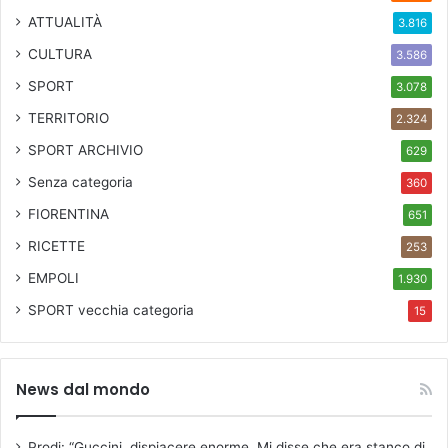
ATTUALITÀ
3.816
CULTURA
3.586
SPORT
3.078
TERRITORIO
2.324
SPORT ARCHIVIO
629
Senza categoria
360
FIORENTINA
651
RICETTE
253
EMPOLI
1.930
SPORT
vecchia categoria
15
News dal mondo
Prodi: “Guccini, dispiacere enorme. Mi disse che era stanco di