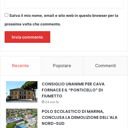
a
A
f
Salva il mio nome, email e sito web in questo browser per la
f
prossima volta che commento.
r
e
s
c
h
i
d
Recente
Popolare
Commenti
e
l
P
CONSIGLIO UNANIME PER CAVA
a
FORNACE E IL “PONTICELLO” DI
l
FIUMETTO
a
24 ore fa
z
z
POLO SCOLASTICO DI MARINA,
o
CONCLUSA LA DEMOLIZIONE DELL’ALA
d
NORD-SUD