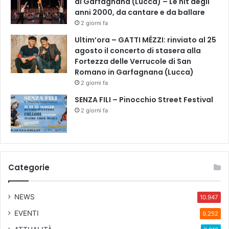
di Garfagnana (Lucca) – Le hit degli
a
anni 2000, da cantare e da ballare
2 giorni fa
Ultim’ora – GATTI MÉZZI: rinviato al 25
agosto il concerto di stasera alla
Fortezza delle Verrucole di San
Romano in Garfagnana (Lucca)
2 giorni fa
SENZA FILI – Pinocchio Street Festival
2 giorni fa
Categorie
NEWS
10.947
EVENTI
9.252