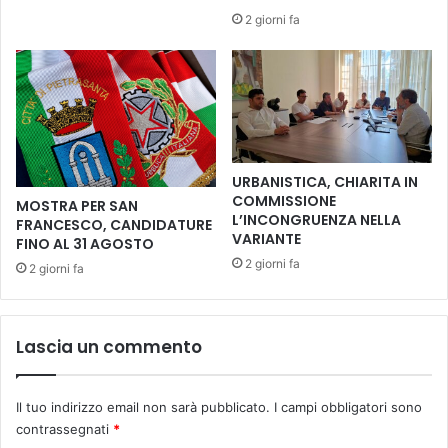
E
e
2 giorni fa
m
l
p
m
o
e
l
s
i
e
f
d
e
i
r
URBANISTICA, CHIARITA IN
n
m
COMMISSIONE
MOSTRA PER SAN
o
a
L’INCONGRUENZA NELLA
FRANCESCO, CANDIDATURE
v
l
VARIANTE
FINO AL 31 AGOSTO
e
a
2 giorni fa
2 giorni fa
m
c
b
a
r
p
e
o
Lascia un commento
2
l
0
i
2
s
Il tuo indirizzo email non sarà pubblicato.
I campi obbligatori sono
5
t
contrassegnati
*
r
a