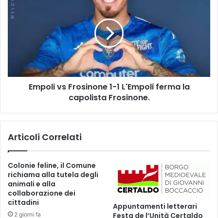
n
m
i
p
d
o
e
l
i
i
r
v
i
s
f
F
i
Empoli vs Frosinone 1-1 L'Empoli ferma la
r
u
capolista Frosinone.
o
t
s
i
i
:
n
Articoli Correlati
i
o
l
n
r
e
Colonie feline, il Comune
e
1
richiama alla tutela degli
p
-
animali e alla
o
1
collaborazione dei
r
L
cittadini
Appuntamenti letterari
t
'
2 giorni fa
Festa de l’Unità Certaldo
d