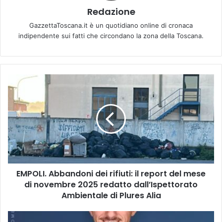
Redazione
GazzettaToscana.it è un quotidiano online di cronaca
indipendente sui fatti che circondano la zona della Toscana.
E
M
P
O
L
I
.
A
b
EMPOLI. Abbandoni dei rifiuti: il report del mese
b
di novembre 2025 redatto dall’Ispettorato
a
n
Ambientale di Plures Alia
d
o
E