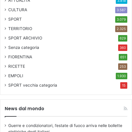
ATTUALITÀ
3.818
CULTURA
3.587
SPORT
3.079
TERRITORIO
2.325
SPORT ARCHIVIO
629
Senza categoria
360
FIORENTINA
651
RICETTE
253
EMPOLI
1.930
SPORT
vecchia categoria
15
News dal mondo
Guerre e condizionatori, l’estate di fuoco arriva nelle bollette
elettriche degli italiani