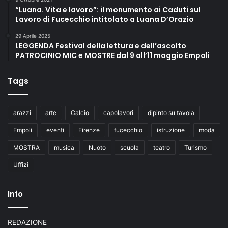
“Luana. Vita e lavoro”: il monumento ai Caduti sul
Lavoro di Fucecchio intitolato a Luana D’Orazio
29 Aprile 2025
LEGGENDA Festival della lettura e dell’ascolto
PATROCINIO MIC e MOSTRE dal 9 all’11 maggio Empoli
Tags
arazzi
arte
Calcio
capolavori
dipinto su tavola
Empoli
eventi
Firenze
fucecchio
istruzione
moda
MOSTRA
musica
Nuoto
scuola
teatro
Turismo
Uffizi
Info
REDAZIONE