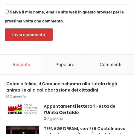
o
A
Salva il mio nome, email e sito web in questo browser per la
m
b
prossima volta che commento.
i
e
n
t
a
l
Recente
Popolare
Commenti
e
d
i
Colonie feline, il Comune richiama alla tutela degli
P
animali e alla collaborazione dei cittadini
l
u
2 giorni fa
r
Appuntamenti letterari Festa de
e
l’Unità Certaldo
s
2 giorni fa
A
l
TEENAGE DREAM, ven 7/8 Castelnuovo
i