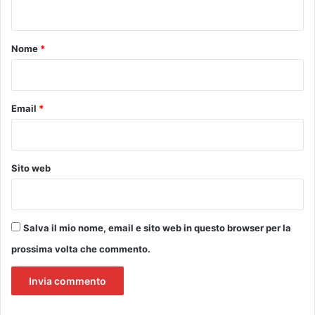
n
i
m
t
d
p
i
o
o
Nome
*
D
l
*
i
i
o
a
c
Email
*
h
i
h
a
Sito web
l
o
t
t
Salva il mio nome, email e sito web in questo browser per la
a
prossima volta che commento.
t
o
p
e
r