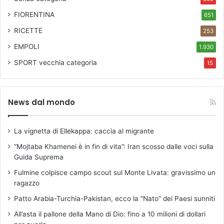
FIORENTINA
651
RICETTE
253
EMPOLI
1.930
SPORT
vecchia categoria
15
News dal mondo
La vignetta di Ellekappa: caccia al migrante
“Mojtaba Khamenei è in fin di vita”: Iran scosso dalle voci sulla
Guida Suprema
Fulmine colpisce campo scout sul Monte Livata: gravissimo un
ragazzo
Patto Arabia-Turchia-Pakistan, ecco la “Nato” dei Paesi sunniti
All’asta il pallone della Mano di Dio: fino a 10 milioni di dollari