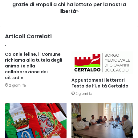
e
grazie di Empoli a chi ha lottato per la nostra
L
e
i
libertà»
c
b
o
e
g
r
Articoli Correlati
r
a
a
z
f
i
Colonie feline, il Comune
i
o
richiama alla tutela degli
a
n
animali e alla
l
e
collaborazione dei
l
,
cittadini
Appuntamenti letterari
a
A
2 giorni fa
Festa de l’Unità Certaldo
M
l
e
2 giorni fa
e
d
s
i
s
c
i
i
o
n
M
a
a