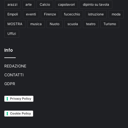
arazzi
arte
Calcio
capolavori
dipinto su tavola
Empoli
eventi
Firenze
fucecchio
istruzione
moda
MOSTRA
musica
Nuoto
scuola
teatro
Turismo
Uffizi
Info
REDAZIONE
CONTATTI
GDPR
Privacy Policy
Cookie Policy