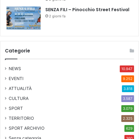
SENZA FILI – Pinocchio Street Festival
2 giorni fa
Categorie
NEWS
10.947
EVENTI
9.252
ATTUALITÀ
3.818
CULTURA
3.587
SPORT
3.079
TERRITORIO
2.325
SPORT ARCHIVIO
629
Senza categoria
360