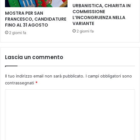
d
n
URBANISTICA, CHIARITA IN
’
t
COMMISSIONE
MOSTRA PER SAN
U
e
L’INCONGRUENZA NELLA
FRANCESCO, CANDIDATURE
r
l
VARIANTE
FINO AL 31 AGOSTO
g
l
2 giorni fa
2 giorni fa
e
a
n
s
z
s
a
i
Lascia un commento
d
:
e
«
l
I
Il tuo indirizzo email non sarà pubblicato.
I campi obbligatori sono
S
l
contrassegnati
*
a
g
n
r
C
G
a
o
i
z
o
m
i
v
e
m
a
d
e
n
i
n
E