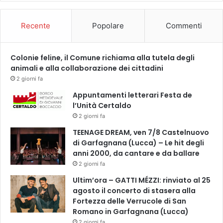
l
a
Recente
Popolare
Commenti
n
o
s
Colonie feline, il Comune richiama alla tutela degli
t
animali e alla collaborazione dei cittadini
r
a
2 giorni fa
l
Appuntamenti letterari Festa de
i
l’Unità Certaldo
b
2 giorni fa
e
r
TEENAGE DREAM, ven 7/8 Castelnuovo
t
di Garfagnana (Lucca) – Le hit degli
à
anni 2000, da cantare e da ballare
»
2 giorni fa
Ultim’ora – GATTI MÉZZI: rinviato al 25
agosto il concerto di stasera alla
Fortezza delle Verrucole di San
Romano in Garfagnana (Lucca)
2 giorni fa