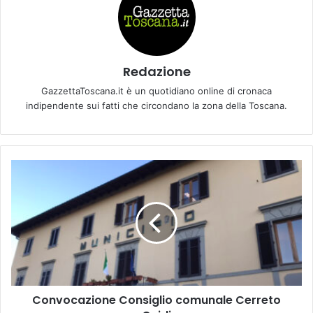
Redazione
GazzettaToscana.it è un quotidiano online di cronaca
indipendente sui fatti che circondano la zona della Toscana.
C
o
n
v
o
c
a
z
i
Convocazione Consiglio comunale Cerreto
o