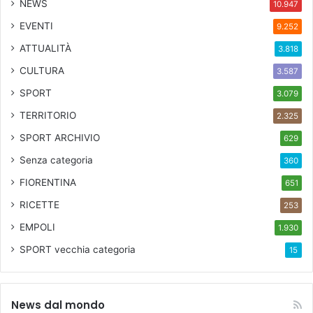
NEWS
10.947
EVENTI
9.252
ATTUALITÀ
3.818
CULTURA
3.587
SPORT
3.079
TERRITORIO
2.325
SPORT ARCHIVIO
629
Senza categoria
360
FIORENTINA
651
RICETTE
253
EMPOLI
1.930
SPORT
vecchia categoria
15
News dal mondo