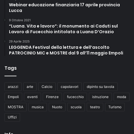
Webinar educazione finanziaria 17 aprile provincia
Lucca
9 Ottobre 2021
“Luana. Vita e lavoro”: il monumento ai Caduti sul
Lavoro di Fucecchio intitolato a Luana D’Orazio
29 Aprile 2025
LEGGENDA Festival della lettura e dell’ascolto
PATROCINIO MIC e MOSTRE dal 9 all’11 maggio Empoli
Tags
arazzi
arte
Calcio
capolavori
dipinto su tavola
Empoli
eventi
Firenze
fucecchio
istruzione
moda
MOSTRA
musica
Nuoto
scuola
teatro
Turismo
Uffizi