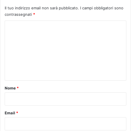
Il tuo indirizzo email non sarà pubblicato.
I campi obbligatori sono
contrassegnati
*
C
o
m
m
e
n
t
o
Nome
*
*
Email
*