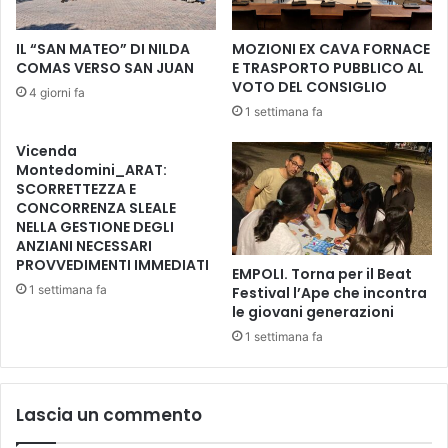
r
E
e
S
IL “SAN MATEO” DI NILDA
MOZIONI EX CAVA FORNACE
t
E
COMAS VERSO SAN JUAN
E TRASPORTO PUBBLICO AL
o
P
VOTO DEL CONSIGLIO
4 giorni fa
G
E
1 settimana fa
u
D
i
I
Vicenda
d
F
Montedomini_ARAT:
i
A
SCORRETTEZZA E
M
CONCORRENZA SLEALE
NELLA GESTIONE DEGLI
I
ANZIANI NECESSARI
G
PROVVEDIMENTI IMMEDIATI
L
EMPOLI. Torna per il Beat
I
1 settimana fa
Festival l’Ape che incontra
le giovani generazioni
A
"
1 settimana fa
Lascia un commento