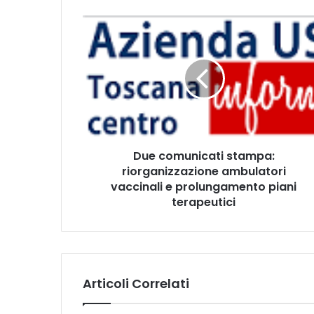
D
u
e
c
o
m
u
n
i
Due comunicati stampa:
c
riorganizzazione ambulatori
a
t
vaccinali e prolungamento piani
i
terapeutici
s
t
a
m
p
Articoli Correlati
a
: