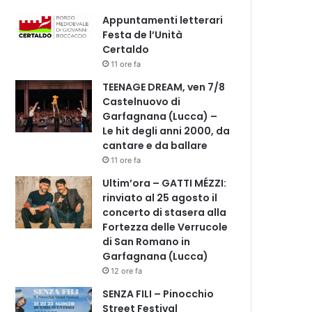
Appuntamenti letterari
Festa de l’Unità
Certaldo
11 ore fa
TEENAGE DREAM, ven 7/8
Castelnuovo di
Garfagnana (Lucca) –
Le hit degli anni 2000, da
cantare e da ballare
11 ore fa
Ultim’ora – GATTI MÉZZI:
rinviato al 25 agosto il
concerto di stasera alla
Fortezza delle Verrucole
di San Romano in
Garfagnana (Lucca)
12 ore fa
SENZA FILI – Pinocchio
Street Festival