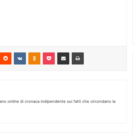
Reddit
VKontakte
Odnoklassniki
Pocket
Condividi via mail
Stampa
ano online di cronaca indipendente sui fatti che circondano la