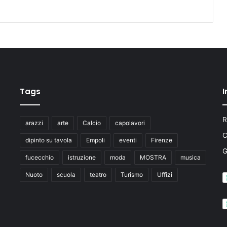
t
i
c
o
p
e
r
g
Tags
I
l
i
a
R
v
arazzi
arte
Calcio
capolavori
e
C
dipinto su tavola
Empoli
eventi
Firenze
n
t
fucecchio
istruzione
moda
MOSTRA
musica
i
Nuoto
scuola
teatro
Turismo
Uffizi
d
i
r
i
t