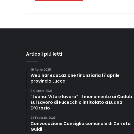
a
m
e
n
t
o
p
i
Articoli più letti
a
n
i
16 Aprile 2025
t
Webinar educazione finanziaria 17 aprile
e
provincia Lucca
r
9 Ottobre 2021
a
“Luana. Vita e lavoro”: il monumento ai Caduti
p
sul Lavoro di Fucecchio intitolato a Luana
e
D’Orazio
u
t
24 Febbraio 2025
i
Convocazione Consiglio comunale di Cerreto
Guidi
c