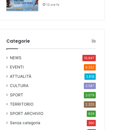
13 ore fa
Categorie
NEWS
10.947
EVENTI
9.252
ATTUALITÀ
3.818
CULTURA
3.587
SPORT
3.079
TERRITORIO
2.325
SPORT ARCHIVIO
629
Senza categoria
360