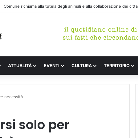
etterari Festa de l’Unità Certaldo
ATTUALITÀ
EVENTI
CULTURA
TERRITORIO
ive necessità
rsi solo per