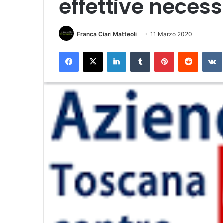
effettive necess
Franca Ciari Matteoli
11 Marzo 2020
Facebook
X
LinkedIn
Tumblr
Pinterest
Reddit
VK