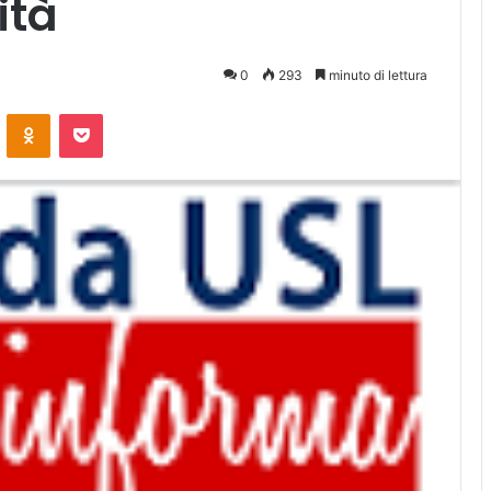
ità
0
293
minuto di lettura
ontakte
Odnoklassniki
Pocket