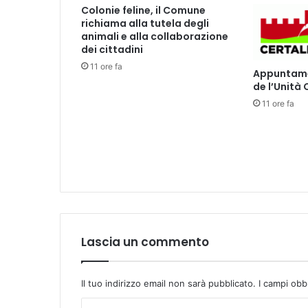
r
Colonie feline, il Comune
i
richiama alla tutela degli
o
animali e alla collaborazione
r
dei cittadini
g
11 ore fa
Appuntamen
a
de l’Unità
n
11 ore fa
i
z
z
a
z
i
o
n
e
a
Lascia un commento
m
b
u
Il tuo indirizzo email non sarà pubblicato.
I campi obb
l
a
C