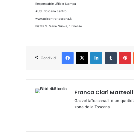
Responsabile Ufficio Stampa
AUSL Toscana centro
www.uslcentro.toscana.it
Piazza S. Maria Nuova, 1 Firenze
Facebook
X
LinkedIn
Tumblr
Pinterest
Condividi
Franca Ciari Matteoli
GazzettaToscana.it è un quotidi
zona della Toscana.