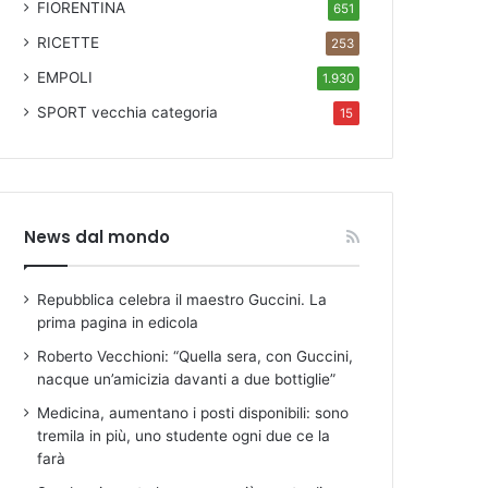
FIORENTINA
651
RICETTE
253
EMPOLI
1.930
SPORT
vecchia categoria
15
News dal mondo
Repubblica celebra il maestro Guccini. La
prima pagina in edicola
Roberto Vecchioni: “Quella sera, con Guccini,
nacque un’amicizia davanti a due bottiglie”
Medicina, aumentano i posti disponibili: sono
tremila in più, uno studente ogni due ce la
farà