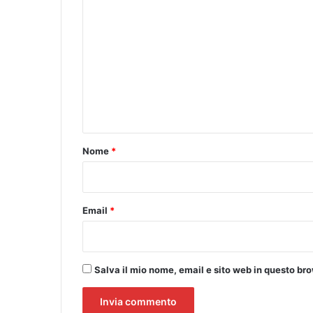
t
o
o
m
r
i
m
v
e
a
c
n
c
t
i
n
o
Nome
*
a
*
l
i
e
Email
*
p
r
o
l
Salva il mio nome, email e sito web in questo b
u
n
g