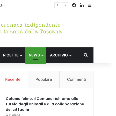
Facebook
LinkedIn
Barra lateral
Cerca per
RICETTE
NEWS
ARCHIVIO
Recente
Popolare
Commenti
Colonie feline, il Comune richiama alla
tutela degli animali e alla collaborazione
dei cittadini
11 ore fa