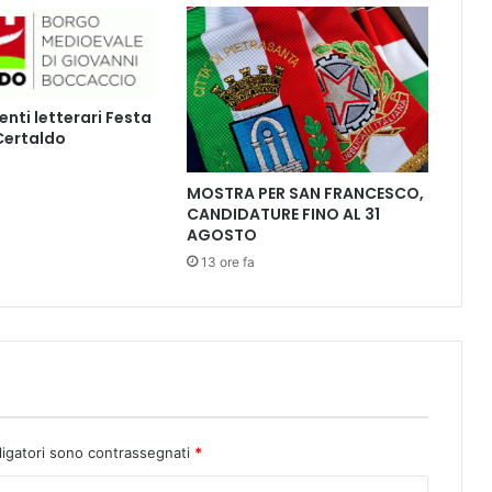
o
n
i
i
p
ti letterari Festa
a
 Certaldo
z
i
e
MOSTRA PER SAN FRANCESCO,
CANDIDATURE FINO AL 31
n
AGOSTO
t
i
13 ore fa
n
o
n
d
e
v
o
n
ligatori sono contrassegnati
*
o
s