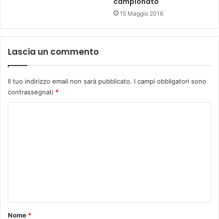
campionato
t
l
15 Maggio 2016
a
e
,
o
M
r
Lascia un commento
a
e
i
2
e
0
l
Il tuo indirizzo email non sarà pubblicato.
I campi obbligatori sono
.
l
contrassegnati
*
4
o
5
C
)
o
m
m
e
n
t
o
Nome
*