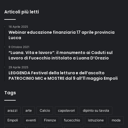
Articoli più letti
16 Aprile 2025
Webinar educazione finanziaria 17 aprile provincia
Lucca
9 Ottobre 2021
“Luana. Vita e lavoro”: il monumento ai Caduti sul
Lavoro di Fucecchio intitolato a Luana D’Orazio
29 Aprile 2025
LEGGENDA Festival della lettura e dell’ascolto
PATROCINIO MIC e MOSTRE dal 9 all’11 maggio Empoli
Tags
arazzi
arte
Calcio
capolavori
dipinto su tavola
Empoli
eventi
Firenze
fucecchio
istruzione
moda