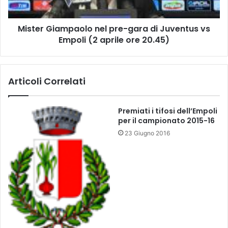
a
i
s
a
s
Mister Giampaolo nel pre-gara di Juventus vs
m
u
Empoli (2 aprile ore 20.45)
p
o
a
l
o
o
l
Articoli Correlati
.
o
L
n
e
e
Premiati i tifosi dell’Empoli
i
l
per il campionato 2015-16
n
p
23 Giugno 2016
t
r
e
e
r
-
v
g
i
a
s
r
t
a
e
d
d
i