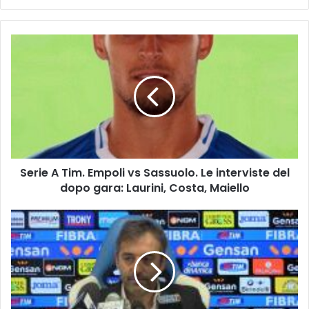
S
e
r
i
e
A
T
i
m
Serie A Tim. Empoli vs Sassuolo. Le interviste del
.
dopo gara: Laurini, Costa, Maiello
E
m
p
M
o
i
l
s
i
t
v
e
s
r
S
G