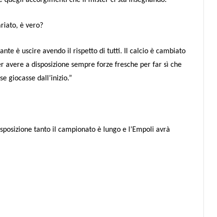
re quegli accorgimenti che il mister ci sta insegnando.”
ariato, è vero?
nte è uscire avendo il rispetto di tutti. Il calcio è cambiato
r avere a disposizione sempre forze fresche per far sì che
e giocasse dall’inizio.”
isposizione tanto il campionato è lungo e l’Empoli avrà