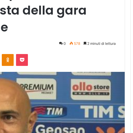
sta della gara
ne
0
578
2 minuti di lettura
ontakte
Odnoklassniki
Pocket