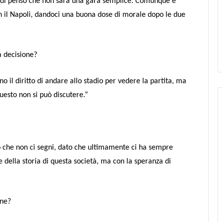
uindi penso che non sarà una gara semplice. Comunque è
n il Napoli, dandoci una buona dose di morale dopo le due
a decisione?
o il diritto di andare allo stadio per vedere la partita, ma
questo non si può discutere.”
 che non ci segni, dato che ultimamente ci ha sempre
 della storia di questa società, ma con la speranza di
ine?