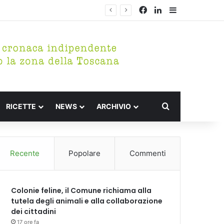
Facebook
LinkedIn
Barra lateral
Cerca per
RICETTE
NEWS
ARCHIVIO
Recente
Popolare
Commenti
Colonie feline, il Comune richiama alla
tutela degli animali e alla collaborazione
dei cittadini
17 ore fa