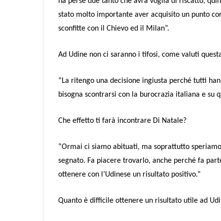
ha perse due tanto che avrà voglia di riscatto, q
stato molto importante aver acquisito un punto co
sconfitte con il Chievo ed il Milan”.
Ad Udine non ci saranno i tifosi, come valuti quest
“La ritengo una decisione ingiusta perché tutti hann
bisogna scontrarsi con la burocrazia italiana e su 
Che effetto ti farà incontrare Di Natale?
“Ormai ci siamo abituati, ma soprattutto speriamo
segnato. Fa piacere trovarlo, anche perché fa parte
ottenere con l’Udinese un risultato positivo.”
Quanto è difficile ottenere un risultato utile ad Ud