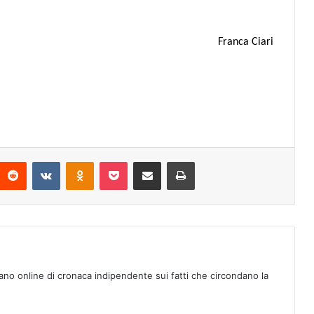
Franca Ciari
Reddit
VKontakte
Odnoklassniki
Pocket
Condividi via mail
Stampa
ano online di cronaca indipendente sui fatti che circondano la