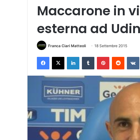
Maccarone in vi
esterna ad Udi
Franca Ciari Matteoli
18 Settembre 2015
Facebook
X
LinkedIn
Tumblr
Pinterest
Reddit
VK