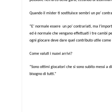
possibile nell’arco della gara, cecando di assimila
Quando il mister ti sostituisce sembri un po’ contr
“E’ normale essere
un po’ contrariati, ma l’importa
ed è normale che vengano effettuati i tre cambi pe
ogni giocare deve dare quel contributo utile come s
Come valuti i nuovi arrivi?
“Sono ottimi giocatori che si sono subito messi a d
bisogno di tutti.”