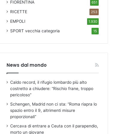
FIORENTINA
651
RICETTE
253
EMPOLI
1.930
SPORT
vecchia categoria
15
News dal mondo
Caldo record, il rifugio lombardo più alto
costretto a chiudere: “Rischio frane, troppo
pericoloso”
Schengen, Madrid non ci sta: “Roma riapra lo
spazio entro il 9, altrimenti misure
proporzionali”
Cercava di entrare a Ceuta con il parapendio,
morto un giovane