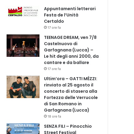
Appuntamenti letterari
Festa de l’Unità
Certaldo
17 ore fa
TEENAGE DREAM, ven 7/8
Castelnuovo di
Garfagnana (Lucca) –
Le hit degli anni 2000, da
cantare e da ballare
17 ore fa
Ultim’ora – GATTI MÉZZI:
rinviato al 25 agosto il
concerto di stasera alla
Fortezza delle Verrucole
di San Romano in
Garfagnana (Lucca)
18 ore fa
SENZA FILI – Pinocchio
Street Festival