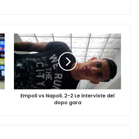
E
m
p
o
l
i
v
s
N
Empoli vs Napoli. 2-2 Le interviste del
a
dopo gara
p
o
l
i
.
2