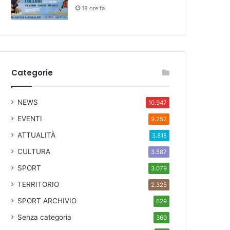
18 ore fa
Categorie
NEWS
10.947
EVENTI
9.252
ATTUALITÀ
3.818
CULTURA
3.587
SPORT
3.079
TERRITORIO
2.325
SPORT ARCHIVIO
629
Senza categoria
360