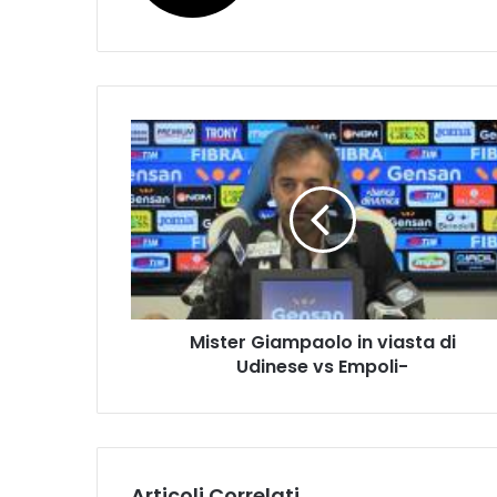
M
i
s
t
e
r
G
i
a
Mister Giampaolo in viasta di
m
Udinese vs Empoli-
p
a
o
l
o
i
Articoli Correlati