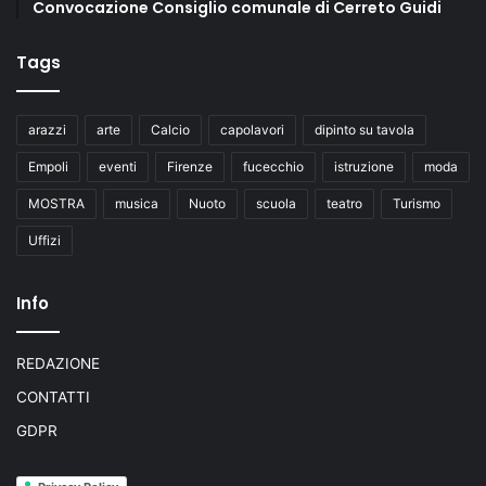
Convocazione Consiglio comunale di Cerreto Guidi
Tags
arazzi
arte
Calcio
capolavori
dipinto su tavola
Empoli
eventi
Firenze
fucecchio
istruzione
moda
MOSTRA
musica
Nuoto
scuola
teatro
Turismo
Uffizi
Info
REDAZIONE
CONTATTI
GDPR