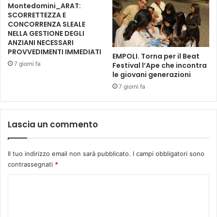
r
,
Montedomini_ARAT:
e
n
SCORRETTEZZA E
f
e
CONCORRENZA SLEALE
e
NELLA GESTIONE DEGLI
l
s
ANZIANI NECESSARI
g
PROVVEDIMENTI IMMEDIATI
t
i
EMPOLI. Torna per il Beat
a
o
7 giorni fa
Festival l’Ape che incontra
c
r
le giovani generazioni
o
n
7 giorni fa
n
o
l
d
a
e
Lascia un commento
d
l
i
l
s
a
c
Il tuo indirizzo email non sarà pubblicato.
I campi obbligatori sono
B
e
contrassegnati
*
e
s
f
C
a
a
e
n
o
s
a
m
a
l