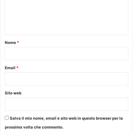
l
m
a
v
p
e
a
r
n
t
e
a
m
t
g
i
o
g
Nome
*
a
i
z
*
o
i
d
o
e
Email
*
n
l
e
l
a
a
V
“
i
Sito web
B
n
e
c
f
i
a
Salva il mio nome, email e sito web in questo browser per la
n
prossima volta che commento.
a