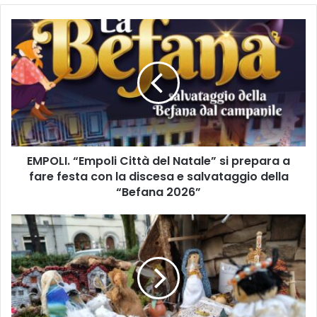
E
M
P
O
L
I
.
“
E
EMPOLI. “Empoli Città del Natale” si prepara a
m
fare festa con la discesa e salvataggio della
p
o
“Befana 2026”
l
i
C
C
o
i
m
t
u
t
n
à
e
d
d