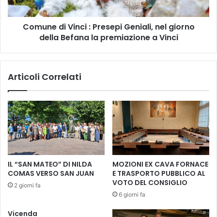
e
i
l
V
N
Comune di Vinci : Presepi Geniali, nel giorno
i
a
della Befana la premiazione a Vinci
n
t
c
a
i
l
:
Articoli Correlati
e
P
”
r
s
e
i
s
p
e
r
p
e
i
p
G
a
e
IL “SAN MATEO” DI NILDA
MOZIONI EX CAVA FORNACE
r
n
COMAS VERSO SAN JUAN
E TRASPORTO PUBBLICO AL
a
i
VOTO DEL CONSIGLIO
2 giorni fa
a
a
6 giorni fa
f
l
a
i
Vicenda