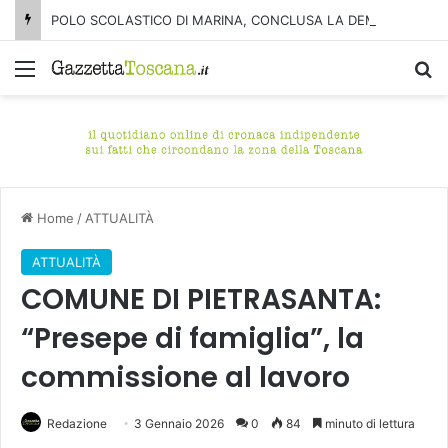
POLO SCOLASTICO DI MARINA, CONCLUSA LA DEMOLIZIONE DELL’ALA NORD-SUD
Menu
C
Home
/
ATTUALITÀ
ATTUALITÀ
COMUNE DI PIETRASANTA:
“Presepe di famiglia”, la
commissione al lavoro
Redazione
3 Gennaio 2026
0
84
minuto di lettura