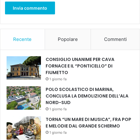
2
0
2
6
”
Recente
Popolare
Commenti
CONSIGLIO UNANIME PER CAVA
FORNACE E IL “PONTICELLO” DI
FIUMETTO
1 giorno fa
POLO SCOLASTICO DI MARINA,
CONCLUSA LA DEMOLIZIONE DELL’ALA
NORD-SUD
1 giorno fa
TORNA “UN MARE DI MUSICA”, FRA POP
E MELODIE DAL GRANDE SCHERMO
1 giorno fa