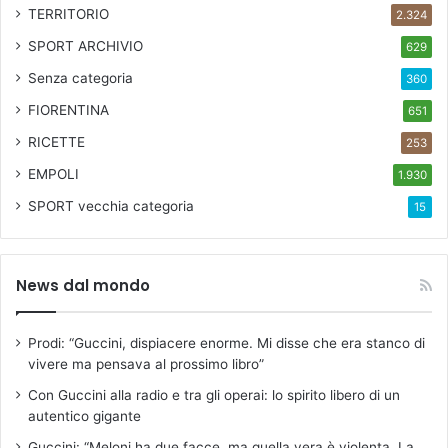
TERRITORIO
2.324
SPORT ARCHIVIO
629
Senza categoria
360
FIORENTINA
651
RICETTE
253
EMPOLI
1.930
SPORT
vecchia categoria
15
News dal mondo
Prodi: “Guccini, dispiacere enorme. Mi disse che era stanco di
vivere ma pensava al prossimo libro”
Con Guccini alla radio e tra gli operai: lo spirito libero di un
autentico gigante
Guccini: “Meloni ha due facce, ma quella vera è violenta. La