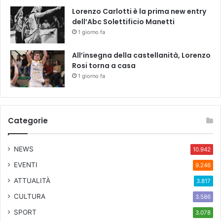
Lorenzo Carlotti è la prima new entry
dell’Abc Solettificio Manetti
1 giorno fa
All’insegna della castellanità, Lorenzo
Rosi torna a casa
1 giorno fa
Categorie
NEWS
10.942
EVENTI
9.246
ATTUALITÀ
3.817
CULTURA
3.586
SPORT
3.078