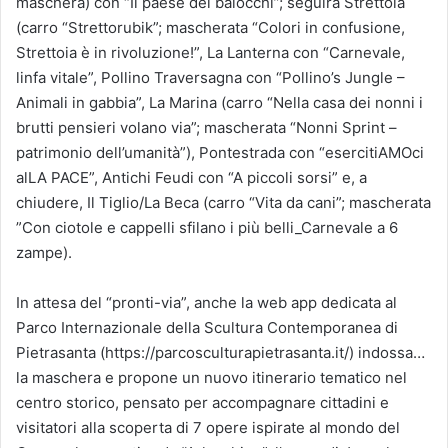
maschera) con “Il paese dei balocchi”; seguirà Strettoia
(carro “Strettorubik”; mascherata “Colori in confusione,
Strettoia è in rivoluzione!”, La Lanterna con “Carnevale,
linfa vitale”, Pollino Traversagna con “Pollino’s Jungle –
Animali in gabbia”, La Marina (carro “Nella casa dei nonni i
brutti pensieri volano via”; mascherata “Nonni Sprint –
patrimonio dell’umanità”), Pontestrada con “esercitiAMOci
alLA PACE”, Antichi Feudi con “A piccoli sorsi” e, a
chiudere, Il Tiglio/La Beca (carro “Vita da cani”; mascherata
”Con ciotole e cappelli sfilano i più belli_Carnevale a 6
zampe).
In attesa del “pronti-via”, anche la web app dedicata al
Parco Internazionale della Scultura Contemporanea di
Pietrasanta (https://parcosculturapietrasanta.it/) indossa…
la maschera e propone un nuovo itinerario tematico nel
centro storico, pensato per accompagnare cittadini e
visitatori alla scoperta di 7 opere ispirate al mondo del