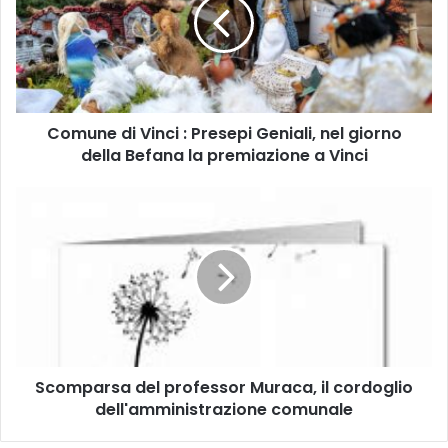
u
n
e
d
i
V
Comune di Vinci : Presepi Geniali, nel giorno
i
della Befana la premiazione a Vinci
n
c
i
S
:
c
P
o
r
m
e
p
s
a
e
r
p
s
i
a
G
Scomparsa del professor Muraca, il cordoglio
d
e
dell'amministrazione comunale
e
n
l
i