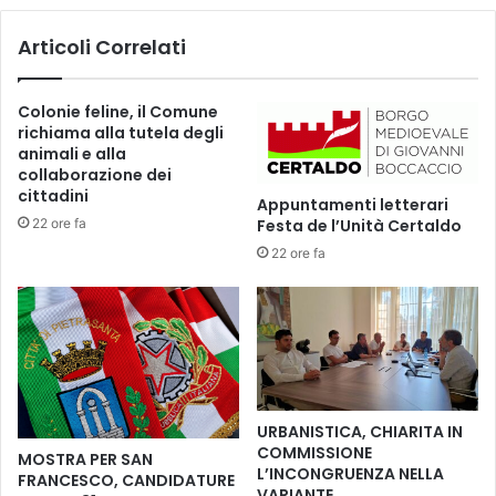
p
a
r
Articoli Correlati
l
o
i
f
,
e
Colonie feline, il Comune
n
s
richiama alla tutela degli
e
s
animali e alla
l
o
collaborazione dei
g
r
cittadini
Appuntamenti letterari
i
M
22 ore fa
Festa de l’Unità Certaldo
o
u
22 ore fa
r
r
n
a
o
c
d
a
e
,
l
i
l
l
a
c
URBANISTICA, CHIARITA IN
B
o
COMMISSIONE
MOSTRA PER SAN
e
r
L’INCONGRUENZA NELLA
FRANCESCO, CANDIDATURE
f
d
VARIANTE