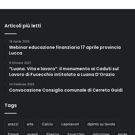
Articoli più letti
16 Aprile 2025
Webinar educazione finanziaria 17 aprile provincia
Lucca
9 Ottobre 2021
“Luana. Vita e lavoro”: il monumento ai Caduti sul
Lavoro di Fucecchio intitolato a Luana D’Orazio
24 Febbraio 2025
Convocazione Consiglio comunale di Cerreto Guidi
Tags
arazzi
arte
Calcio
capolavori
dipinto su tavola
Empoli
eventi
Firenze
fucecchio
istruzione
moda