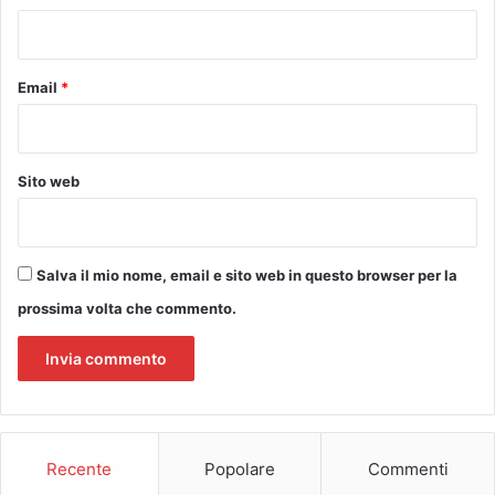
i
i
*
o
n
e
Email
*
c
o
m
u
Sito web
n
a
l
e
Salva il mio nome, email e sito web in questo browser per la
prossima volta che commento.
Recente
Popolare
Commenti