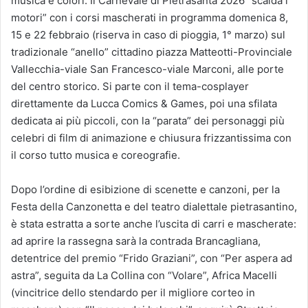
musica e colori. Il Carnevale di Pietrasanta 2026 “scalda i
motori” con i corsi mascherati in programma domenica 8,
15 e 22 febbraio (riserva in caso di pioggia, 1° marzo) sul
tradizionale “anello” cittadino piazza Matteotti-Provinciale
Vallecchia-viale San Francesco-viale Marconi, alle porte
del centro storico. Si parte con il tema-cosplayer
direttamente da Lucca Comics & Games, poi una sfilata
dedicata ai più piccoli, con la “parata” dei personaggi più
celebri di film di animazione e chiusura frizzantissima con
il corso tutto musica e coreografie.
Dopo l’ordine di esibizione di scenette e canzoni, per la
Festa della Canzonetta e del teatro dialettale pietrasantino,
è stata estratta a sorte anche l’uscita di carri e mascherate:
ad aprire la rassegna sarà la contrada Brancagliana,
detentrice del premio “Frido Graziani”, con “Per aspera ad
astra”, seguita da La Collina con “Volare”, Africa Macelli
(vincitrice dello stendardo per il migliore corteo in