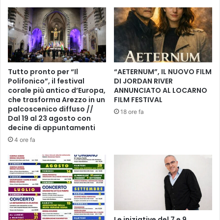
e
3
m
.
a
I
.
m
p
o
r
Tutto pronto per “Il
“AETERNUM”, IL NUOVO FILM
t
Polifonico”, il festival
DI JORDAN RIVER
a
corale più antico d’Europa,
ANNUNCIATO AL LOCARNO
n
che trasforma Arezzo in un
FILM FESTIVAL
t
palcoscenico diffuso //
18 ore fa
e
Dal 19 al 23 agosto con
decine di appuntamenti
v
i
4 ore fa
t
t
o
r
i
a
i
Le iniziative del 7 e 9