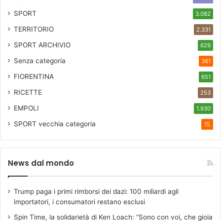
SPORT
3.082
TERRITORIO
2.331
SPORT ARCHIVIO
629
Senza categoria
361
FIORENTINA
651
RICETTE
253
EMPOLI
1.930
SPORT
vecchia categoria
15
News dal mondo
Trump paga i primi rimborsi dei dazi: 100 miliardi agli
importatori, i consumatori restano esclusi
Spin Time, la solidarietà di Ken Loach: “Sono con voi, che gioia