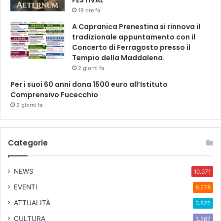
18 ore fa
A Capranica Prenestina si rinnova il
tradizionale appuntamento con il
Concerto di Ferragosto presso il
Tempio della Maddalena.
2 giorni fa
Per i suoi 60 anni dona 1500 euro all’Istituto
Comprensivo Fucecchio
2 giorni fa
Categorie
NEWS
10.971
EVENTI
9.278
ATTUALITÀ
3.825
CULTURA
3.587