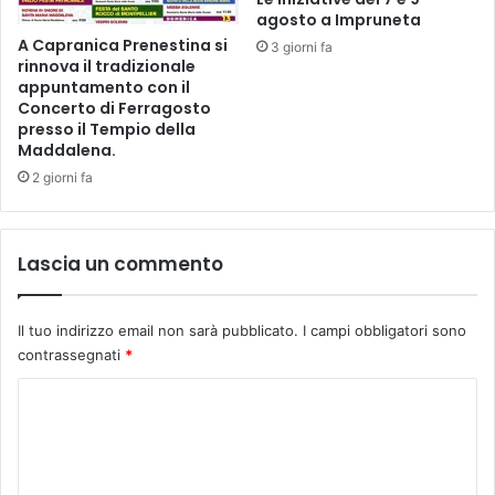
n
agosto a Impruneta
t
A Capranica Prenestina si
r
3 giorni fa
rinnova il tradizionale
a
appuntamento con il
s
Concerto di Ferragosto
f
presso il Tempio della
e
Maddalena.
r
2 giorni fa
t
a
.
L
Lascia un commento
'
E
m
Il tuo indirizzo email non sarà pubblicato.
I campi obbligatori sono
p
contrassegnati
*
o
C
l
i
o
v
m
o
l
m