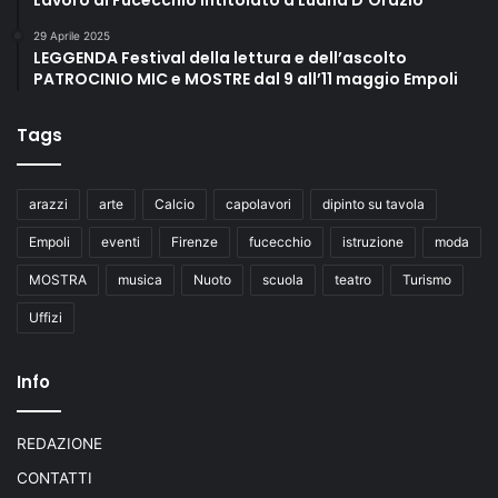
29 Aprile 2025
LEGGENDA Festival della lettura e dell’ascolto
PATROCINIO MIC e MOSTRE dal 9 all’11 maggio Empoli
Tags
arazzi
arte
Calcio
capolavori
dipinto su tavola
Empoli
eventi
Firenze
fucecchio
istruzione
moda
MOSTRA
musica
Nuoto
scuola
teatro
Turismo
Uffizi
Info
REDAZIONE
CONTATTI