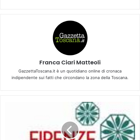
Franca Ciari Matteoli
GazzettaToscana.it è un quotidiano online di cronaca
indipendente sui fatti che circondano la zona della Toscana.
P
r
o
v
i
n