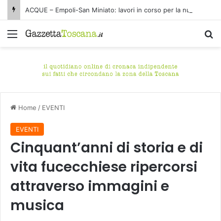
ACQUE – Empoli-San Miniato: lavori in corso per la nuova condotta fognaria Pagnana-Cuoiodepur
Menu
C
Home
/
EVENTI
EVENTI
Cinquant’anni di storia e di
vita fucecchiese ripercorsi
attraverso immagini e
musica