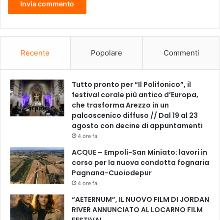
Recente
Popolare
Commenti
Tutto pronto per “Il Polifonico”, il
festival corale più antico d’Europa,
che trasforma Arezzo in un
palcoscenico diffuso // Dal 19 al 23
agosto con decine di appuntamenti
4 ore fa
ACQUE – Empoli-San Miniato: lavori in
corso per la nuova condotta fognaria
Pagnana-Cuoiodepur
4 ore fa
“AETERNUM”, IL NUOVO FILM DI JORDAN
RIVER ANNUNCIATO AL LOCARNO FILM
FESTIVAL