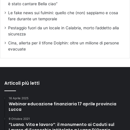
è stato cantare Bella ciao”
Le fake news sui fulmini: quello che (non) sappiamo e cosa
fare durante un temporale
Pestaggio fuori da un locale in Calabria, morto l’addetto alla
sicurezza
Cina, allerta per il tifone Dolphin: oltre un milione di persone
evacuate
Articoli più letti
16 Aprile 2025
Webinar educazione finanziaria 17 aprile provincia
Lucca
9 Ottobre 2021
“Luana. Vita e lavoro”: il monumento ai Caduti sul
Lavoro di Fucecchio intitolato a Luana D’Orazio