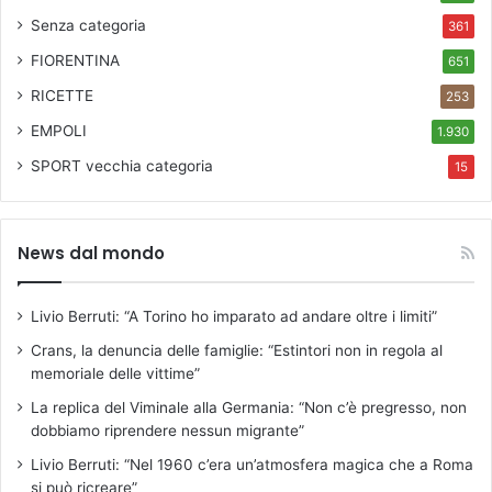
e
Senza categoria
l
361
l
FIORENTINA
651
a
RICETTE
P
253
r
EMPOLI
1.930
o
l
SPORT
vecchia categoria
15
o
c
o
News dal mondo
,
i
l
Livio Berruti: “A Torino ho imparato ad andare oltre i limiti”
P
o
Crans, la denuncia delle famiglie: “Estintori non in regola al
l
memoriale delle vittime”
o
La replica del Viminale alla Germania: “Non c’è pregresso, non
C
dobbiamo riprendere nessun migrante”
u
Livio Berruti: “Nel 1960 c’era un’atmosfera magica che a Roma
l
si può ricreare”
t