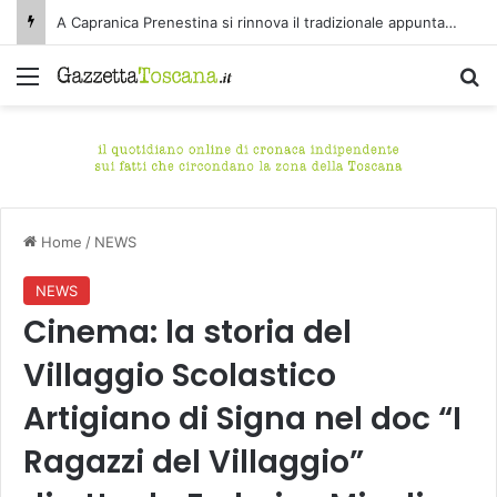
A Capranica Prenestina si rinnova il tradizionale appuntamento con il Concerto di Ferragosto presso il Tempio della Maddalena.
Menu
C
Home
/
NEWS
NEWS
Cinema: la storia del
Villaggio Scolastico
Artigiano di Signa nel doc “I
Ragazzi del Villaggio”