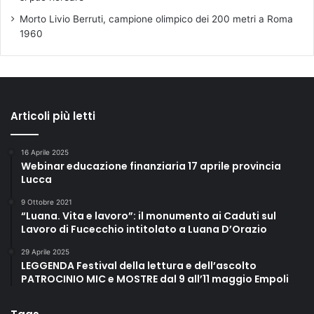
u
Morto Livio Berruti, campione olimpico dei 200 metri a Roma
r
1960
a
l
e
L
e
Articoli più letti
C
l
a
16 Aprile 2025
r
Webinar educazione finanziaria 17 aprile provincia
i
Lucca
s
9 Ottobre 2021
s
“Luana. Vita e lavoro”: il monumento ai Caduti sul
e
Lavoro di Fucecchio intitolato a Luana D’Orazio
e
l
29 Aprile 2025
a
LEGGENDA Festival della lettura e dell’ascolto
B
PATROCINIO MIC e MOSTRE dal 9 all’11 maggio Empoli
i
b