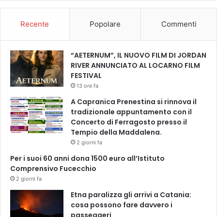
K
/
o
M
r
Recente
Popolare
Commenti
e
e
r
a
c
F
“AETERNUM”, IL NUOVO FILM DI JORDAN
o
i
RIVER ANNUNCIATO AL LOCARNO FILM
l
l
FESTIVAL
e
m
13 ore fa
d
F
ì
A Capranica Prenestina si rinnova il
e
2
tradizionale appuntamento con il
s
5
Concerto di Ferragosto presso il
t
e
Tempio della Maddalena.
/
g
2 giorni fa
/
i
o
Per i suoi 60 anni dona 1500 euro all’Istituto
o
r
Comprensivo Fucecchio
v
e
2 giorni fa
e
2
d
Etna paralizza gli arrivi a Catania:
1
ì
cosa possono fare davvero i
.
2
passeggeri
4