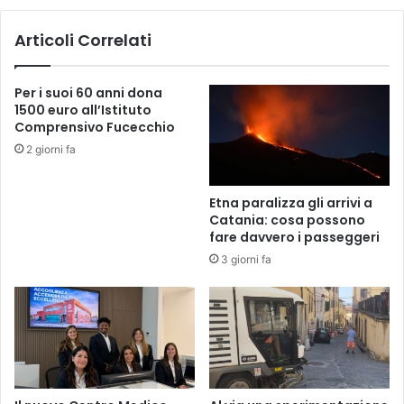
a
d
2
e
Articoli Correlati
2
i
i
l
l
Per i suoi 60 anni dona
e
p
1500 euro all’Istituto
t
r
Comprensivo Fucecchio
t
i
o
2 giorni fa
m
r
o
i
a
Etna paralizza gli arrivi a
,
p
Catania: cosa possono
o
p
fare davvero i passeggeri
s
u
3 giorni fa
p
n
i
t
t
a
i
m
s
e
p
n
e
t
c
o