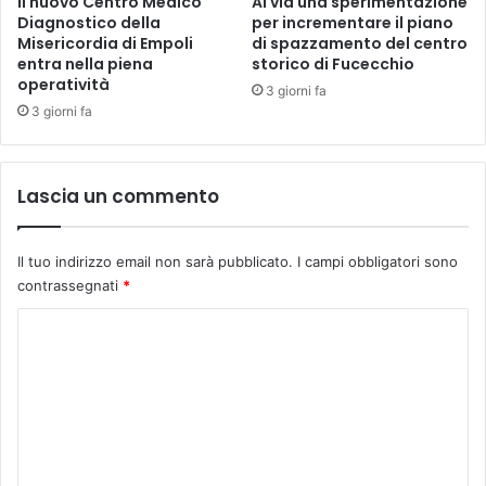
Il nuovo Centro Medico
Al via una sperimentazione
i
c
Diagnostico della
per incrementare il piano
a
o
Misericordia di Empoli
di spazzamento del centro
l
entra nella piena
storico di Fucecchio
n
i
operatività
K
3 giorni fa
A
-
3 giorni fa
n
F
d
a
y
n
Lascia un commento
“
t
B
a
l
s
Il tuo indirizzo email non sarà pubblicato.
I campi obbligatori sono
u
t
v
contrassegnati
*
i
e
c
C
r
,
t
o
l
i
a
m
g
r
o
m
a
”
s
e
,
s