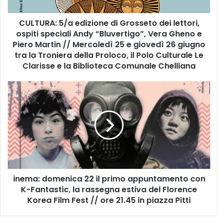
:
5
CULTURA: 5/a edizione di Grosseto dei lettori,
/
ospiti speciali Andy “Bluvertigo”, Vera Gheno e
a
e
Piero Martin // Mercoledì 25 e giovedì 26 giugno
d
tra la Troniera della Proloco, il Polo Culturale Le
i
Clarisse e la Biblioteca Comunale Chelliana
z
i
i
o
n
n
e
e
m
d
a
i
:
G
d
r
o
o
m
s
inema: domenica 22 il primo appuntamento con
e
s
K-Fantastic, la rassegna estiva del Florence
n
e
i
Korea Film Fest // ore 21.45 in piazza Pitti
t
c
o