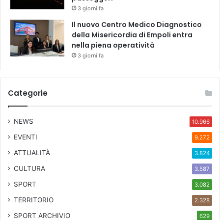
6
5
3 giorni fa
g
i
Il nuovo Centro Medico Diagnostico
i
n
della Misericordia di Empoli entra
u
p
nella piena operatività
g
i
3 giorni fa
n
a
o
z
t
z
r
a
Categorie
a
P
l
i
a
t
NEWS
10.966
T
t
EVENTI
9.272
r
i
o
ATTUALITÀ
3.824
n
CULTURA
3.587
i
e
SPORT
3.082
r
TERRITORIO
2.328
a
d
SPORT ARCHIVIO
629