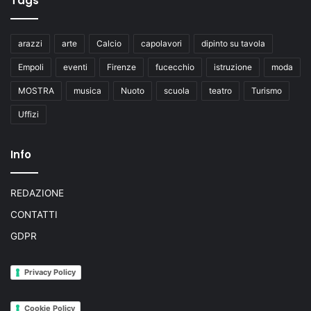
Tags
l
i
o
arazzi
arte
Calcio
capolavori
dipinto su tavola
t
e
Empoli
eventi
Firenze
fucecchio
istruzione
moda
c
MOSTRA
musica
Nuoto
scuola
teatro
Turismo
a
C
Uffizi
o
m
Info
u
n
a
REDAZIONE
l
e
CONTATTI
C
GDPR
h
e
l
Privacy Policy
l
i
Cookie Policy