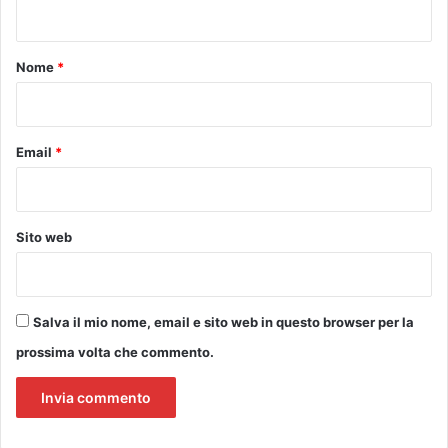
n
V
e
e
g
t
r
n
o
a
Nome
*
a
G
*
e
h
s
e
t
n
Email
*
i
o
v
e
a
P
d
i
Sito web
e
e
l
r
F
o
l
M
Salva il mio nome, email e sito web in questo browser per la
o
a
r
prossima volta che commento.
r
e
t
n
i
c
n
e
/