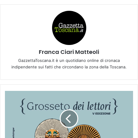
Franca Ciari Matteoli
GazzettaToscana.it è un quotidiano online di cronaca
indipendente sui fatti che circondano la zona della Toscana.
C
U
L
T
U
R
A