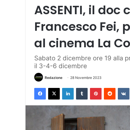
ASSENTI, il doc 
Francesco Fei, p
al cinema La 
Sabato 2 dicembre ore 19 alla pr
il 3-4-6 dicembre
Redazione
28 Novembre 2023
Facebook
X
LinkedIn
Tumblr
Pinterest
Reddit
VK