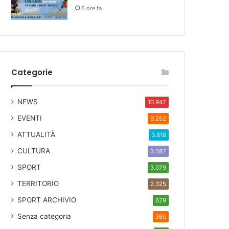
6 ore fa
Categorie
NEWS
10.947
EVENTI
9.252
ATTUALITÀ
3.818
CULTURA
3.587
SPORT
3.079
TERRITORIO
2.325
SPORT ARCHIVIO
629
Senza categoria
360