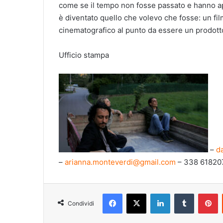
come se il tempo non fosse passato e hanno ap
è diventato quello che volevo che fosse: un fil
cinematografico al punto da essere un prodotto
Ufficio stampa
–
d
–
arianna.monteverdi@gmail.com
– 338 61820
Facebook
X
LinkedIn
Tumblr
Pinterest
Condividi