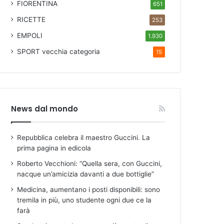
FIORENTINA
651
RICETTE
253
EMPOLI
1.930
SPORT
vecchia categoria
15
News dal mondo
Repubblica celebra il maestro Guccini. La
prima pagina in edicola
Roberto Vecchioni: “Quella sera, con Guccini,
nacque un’amicizia davanti a due bottiglie”
Medicina, aumentano i posti disponibili: sono
tremila in più, uno studente ogni due ce la
farà