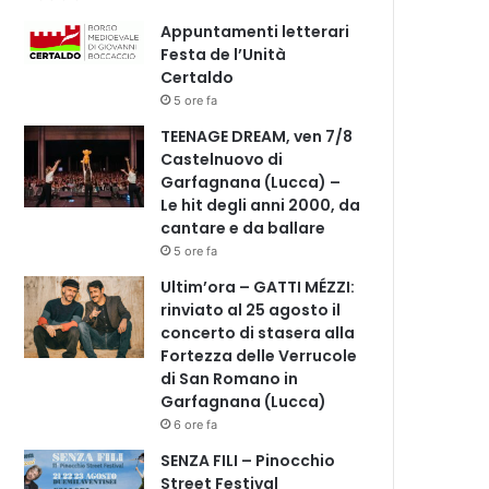
Appuntamenti letterari
Festa de l’Unità
Certaldo
5 ore fa
TEENAGE DREAM, ven 7/8
Castelnuovo di
Garfagnana (Lucca) –
Le hit degli anni 2000, da
cantare e da ballare
5 ore fa
Ultim’ora – GATTI MÉZZI:
rinviato al 25 agosto il
concerto di stasera alla
Fortezza delle Verrucole
di San Romano in
Garfagnana (Lucca)
6 ore fa
SENZA FILI – Pinocchio
Street Festival