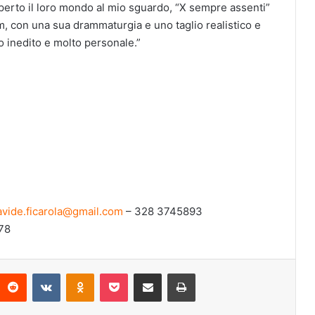
erto il loro mondo al mio sguardo, “X sempre assenti”
m, con una sua drammaturgia e uno taglio realistico e
 inedito e molto personale.”
avide.ficarola@gmail.com
– 328 3745893
78
Reddit
VKontakte
Odnoklassniki
Pocket
Condividi via mail
Stampa