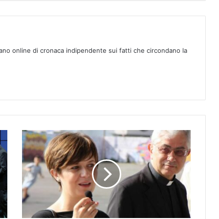
ano online di cronaca indipendente sui fatti che circondano la
E
M
P
O
L
I
.
“
S