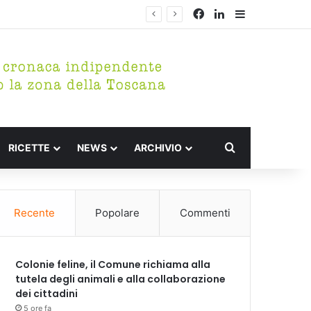
Facebook
LinkedIn
Barra lateral
Cerca per
RICETTE
NEWS
ARCHIVIO
Recente
Popolare
Commenti
Colonie feline, il Comune richiama alla
tutela degli animali e alla collaborazione
dei cittadini
5 ore fa