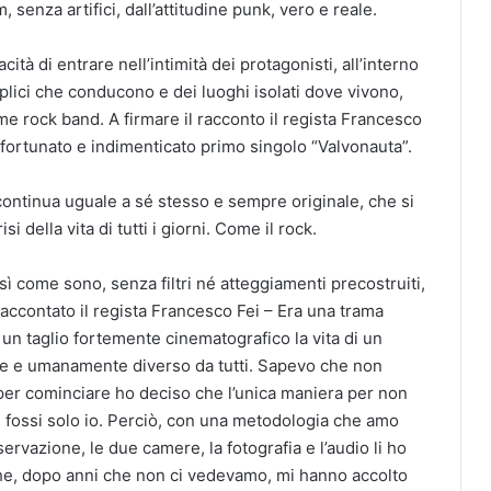
 senza artifici, dall’attitudine punk, vero e reale.
tà di entrare nell’intimità dei protagonisti, all’interno
mplici che conducono e dei luoghi isolati dove vivono,
me rock band. A firmare il racconto il regista Francesco
l fortunato e indimenticato primo singolo “Valvonauta”.
ontinua uguale a sé stesso e sempre originale, che si
si della vita di tutti i giorni. Come il rock.
sì come sono, senza filtri né atteggiamenti precostruiti,
raccontato il regista Francesco Fei – Era una trama
un taglio fortemente cinematografico la vita di un
le e umanamente diverso da tutti. Sapevo che non
per cominciare ho deciso che l’unica maniera per non
 ci fossi solo io. Perciò, con una metodologia che amo
rvazione, le due camere, la fotografia e l’audio li ho
che, dopo anni che non ci vedevamo, mi hanno accolto