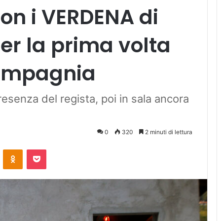
con i VERDENA di
er la prima volta
Compagnia
esenza del regista, poi in sala ancora
0
320
2 minuti di lettura
ontakte
Odnoklassniki
Pocket