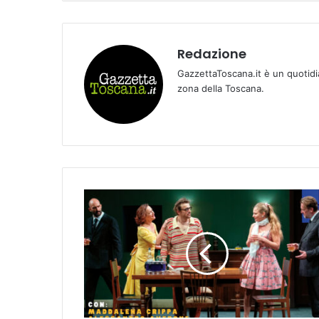
Redazione
GazzettaToscana.it è un quotidi
zona della Toscana.
𝙋
𝙄
𝙎
𝙏
𝙊
𝙄
𝘼
|
2