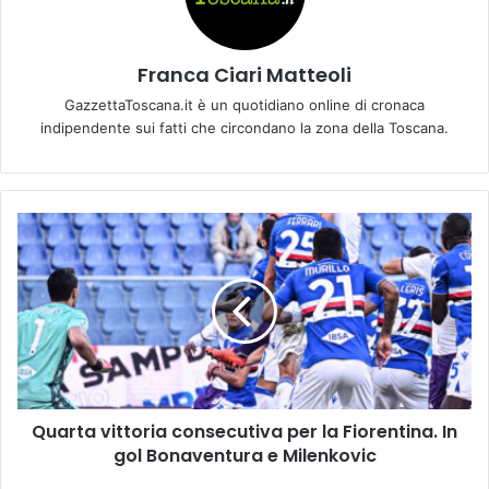
Franca Ciari Matteoli
GazzettaToscana.it è un quotidiano online di cronaca
indipendente sui fatti che circondano la zona della Toscana.
Q
u
a
r
t
a
v
i
t
Quarta vittoria consecutiva per la Fiorentina. In
t
gol Bonaventura e Milenkovic
o
r