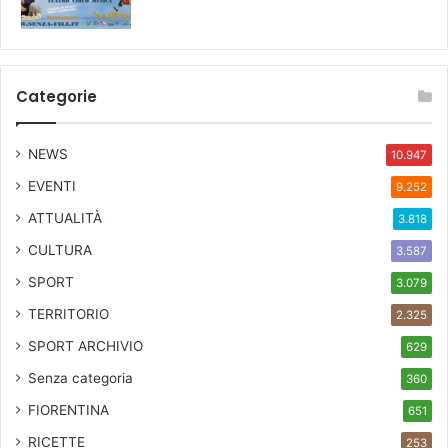
Categorie
NEWS
10.947
EVENTI
9.252
ATTUALITÀ
3.818
CULTURA
3.587
SPORT
3.079
TERRITORIO
2.325
SPORT ARCHIVIO
629
Senza categoria
360
FIORENTINA
651
RICETTE
253