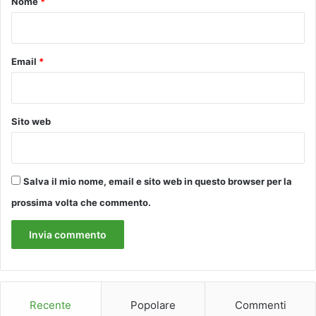
Nome
*
o
*
r
e
d
Email
*
u
b
b
i
Sito web
o
a
f
a
Salva il mio nome, email e sito web in questo browser per la
v
o
prossima volta che commento.
r
e
d
e
l
N
a
Recente
Popolare
Commenti