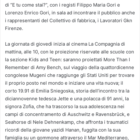
di “E tu come stai?”, con i registi Filippo Maria Gori e
Lorenzo Enrico Gori, in sala ad incontrare il pubblico anche
i rappresentanti del Collettivo di fabbrica, i Lavoratori Gkn
Firenze.
La giornata di giovedì inizia al cinema La Compagnia di
mattina, alle 10, con le proiezione riservate alle scuole con
la sezione Kids and Teen: saranno proiettati More Than I
Remember di Amy Bench, sul viaggio della quattordicenne
congolese Mugeni che raggiunge gli Stati Uniti per trovare
il proprio posto nel mondo e iniziare una vita nuova; il
corto 19.91 di Emilia Sniegoska, storia dell’incontro tra la
diciannovenne tedesca Jette e una polacca di 91 anni, la
signora Zofia, che ha trascorso la sua adolescenza nei
campi di concentramento di Auschwitz e Ravensbrück, e
Seahorse di Nele Dehnenkamp, che affronta i traumatici
ricordi della giovane yazidi Hanan, fuggita con la sua
famiglia su un gommone attraverso il Mar Mediterraneo,