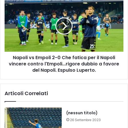
i
N
a
a
c
p
o
o
n
l
s
i
e
v
c
s
u
E
t
Napoli vs Empoli 2-0 Che fatica per il Napoli
m
i
vincere contro l'Empoli...rigore dubbio a favore
p
v
o
del Napoli. Espulso Luperto.
a
l
p
i
e
2
Articoli Correlati
r
-
l
0
a
C
F
h
(nessun titolo)
i
e
26 Settembre 2023
o
f