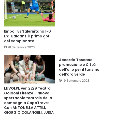
r
a
e
t
n
i
t
c
i
a
n
p
Empoli vs Salernitana 1-0
a
e
E’di Baldanzi il primo gol
.
r
del campionato
I
i
28 Settembre 2023
n
l
g
N
o
Accordo Toscana
a
promozione e Città
l
p
dell’olio per il turismo
B
o
dell’oro verde
o
l
n
19 Settembre 2023
i
a
v
LE VOLPI, ven 22/9 Teatro
v
i
Goldoni Firenze – Nuovo
e
n
spettacolo teatrale della
n
compagnia CapoTrave:
c
Con ANTONELLA ATTILI,
t
e
GIORGIO COLANGELI, LUISA
u
r