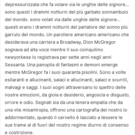
depressurizzata che fa volare via le unghie delle signore…
sono questi i drammi notturni del più garbato sonnambulo
del mondo. sono volati via dalle unghie delle signore…
questi erano i drammi notturni del parlatore del sonno più
garrulo del mondo. Un paroliere americano americano che
desiderava una carriera a Broadway, Dion McGregor
sognava ad alta voce mentre il suo coinquilino
newyorkese lo registrava per sette anni negli anni
Sessanta. Una panoplia di fantasmi e demoni emerge
mentre McGregor fa i suoi quaranta pisolini. Sono a volte
esilaranti e allucinanti, salaci e allucinanti, salaci e scurrili,
malvagi e saggi. I suoi sogni attraversano lo spettro delle
nostre emozioni, da gioia e desiderio, angoscia e disgusto,
orrore e odio. Segnati sia da una tenera empatia che da
una vile misantropia, offrono una cartografia del nostro io
addormentato, quando il cervello è lasciato a tessere le
sue trame al di fuori del nostro regime diurno di consenso
e costrizione.