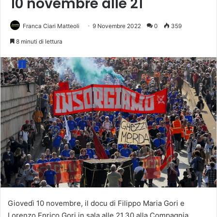
10 novembre alle 21
Franca Ciari Matteoli
9 Novembre 2022
0
359
8 minuti di lettura
Giovedì 10 novembre, il docu di Filippo Maria Gori e
Lorenzo Enrico Gori in sala alle 21.30 alla Compagnia