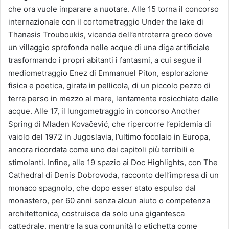
che ora vuole imparare a nuotare. Alle 15 torna il concorso
internazionale con il cortometraggio Under the lake di
Thanasis Trouboukis, vicenda dell’entroterra greco dove
un villaggio sprofonda nelle acque di una diga artificiale
trasformando i propri abitanti i fantasmi, a cui segue il
mediometraggio Enez di Emmanuel Piton, esplorazione
fisica e poetica, girata in pellicola, di un piccolo pezzo di
terra perso in mezzo al mare, lentamente rosicchiato dalle
acque. Alle 17, il lungometraggio in concorso Another
Spring di Mladen Kovačević, che ripercorre l’epidemia di
vaiolo del 1972 in Jugoslavia, l’ultimo focolaio in Europa,
ancora ricordata come uno dei capitoli più terribili e
stimolanti. Infine, alle 19 spazio ai Doc Highlights, con The
Cathedral di Denis Dobrovoda, racconto dell’impresa di un
monaco spagnolo, che dopo esser stato espulso dal
monastero, per 60 anni senza alcun aiuto o competenza
architettonica, costruisce da solo una gigantesca
cattedrale, mentre la sua comunità lo etichetta come