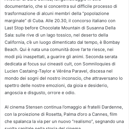
documentario, che si concentra sul difficile processo di
trasformazione di alcuni membri della “popolazione
marginale” di Cuba. Alle 20.30, il concorso italiano con
Last Stop before Chocolate Mountain di Susanna Della
Sala: sulle rive di un lago tossico, nel deserto della
California, c’è un luogo dimenticato dal tempo, è Bombay
Beach. Qui è nata una comunità dove l’arte riesce, nei
modi più inaspettati, a guarire gli animi. Seconda serata
dedicata al focus sui cineasti cult, con Somniloquies di
Lucien Castaing-Taylor e Véréna Paravel, discesa nel
mondo dei sogni del nostro inconscio, che attraversano lo
spettro delle nostre emozioni, da gioia e desiderio,
angoscia e disgusto, orrore e odio.
Al cinema Stensen continua l’omaggio ai fratelli Dardenne,
con la proiezione di Rosetta, Palma d’oro a Cannes, film
che spalanca la via per un nuovo “realismo”, segnando una
svolta capitale nella storia del cinema.