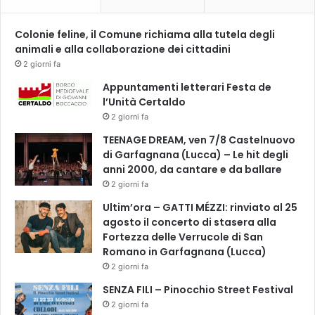
p
o
l
Colonie feline, il Comune richiama alla tutela degli
i
animali e alla collaborazione dei cittadini
.
2 giorni fa
E
Appuntamenti letterari Festa de
s
l’Unità Certaldo
p
2 giorni fa
u
l
TEENAGE DREAM, ven 7/8 Castelnuovo
s
di Garfagnana (Lucca) – Le hit degli
o
anni 2000, da cantare e da ballare
L
2 giorni fa
u
Ultim’ora – GATTI MÉZZI: rinviato al 25
p
agosto il concerto di stasera alla
e
Fortezza delle Verrucole di San
r
Romano in Garfagnana (Lucca)
t
2 giorni fa
o
.
SENZA FILI – Pinocchio Street Festival
2 giorni fa