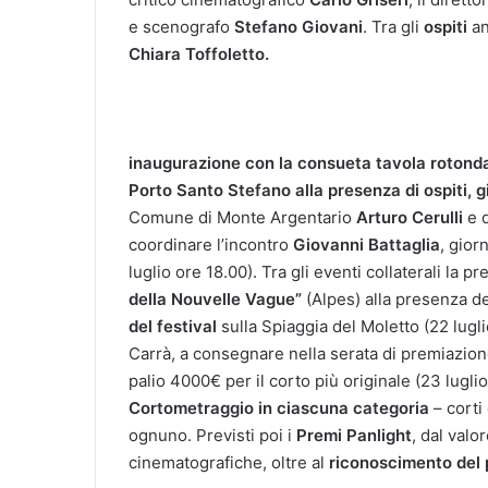
e scenografo
Stefano Giovani
. Tra gli
ospiti
an
Chiara Toffoletto.
inaugurazione
con la consueta tavola rotonda
Porto Santo Stefano alla presenza di ospiti, g
Comune di Monte Argentario
Arturo Cerulli
e d
coordinare l’incontro
Giovanni Battaglia
, gior
luglio ore 18.00). Tra gli eventi collaterali la p
della Nouvelle Vague”
(Alpes) alla presenza de
del festival
sulla Spiaggia del Moletto (22 lugl
Carrà, a consegnare nella serata di premiazion
palio 4000€ per il corto più originale (23 lugli
Cortometraggio in ciascuna categoria
– corti
ognuno. Previsti poi i
Premi Panlight
, dal valo
cinematografiche, oltre al
riconoscimento del 