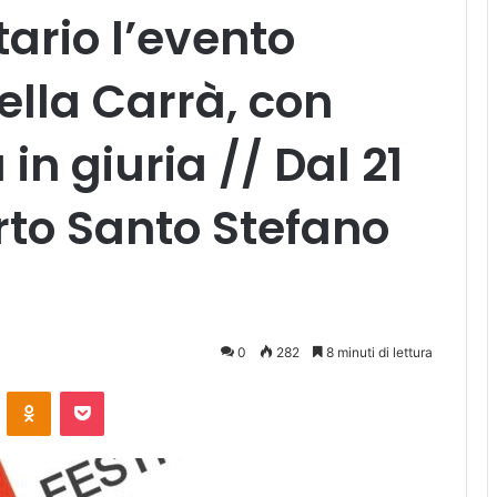
tario l’evento
lla Carrà, con
in giuria // Dal 21
orto Santo Stefano
0
282
8 minuti di lettura
ontakte
Odnoklassniki
Pocket