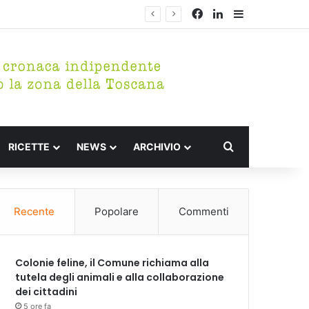
Facebook
LinkedIn
Barra lateral
Cerca per
RICETTE
NEWS
ARCHIVIO
Recente
Popolare
Commenti
Colonie feline, il Comune richiama alla
tutela degli animali e alla collaborazione
dei cittadini
5 ore fa