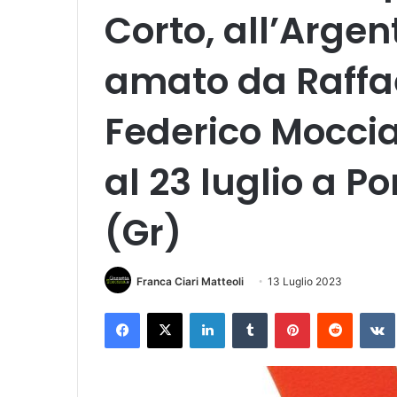
Corto, all’Argen
amato da Raffae
Federico Moccia 
al 23 luglio a P
(Gr)
Franca Ciari Matteoli
13 Luglio 2023
Facebook
X
LinkedIn
Tumblr
Pinterest
Reddit
VK