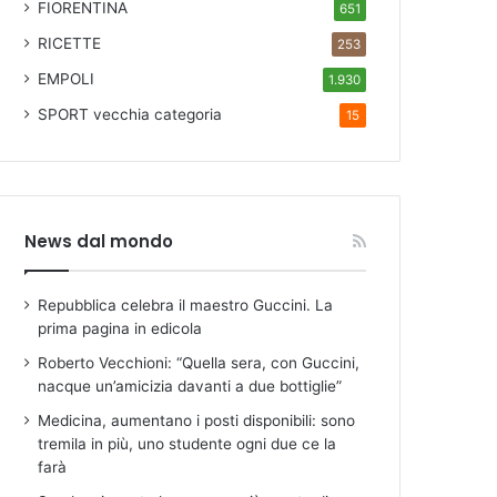
FIORENTINA
651
RICETTE
253
EMPOLI
1.930
SPORT
vecchia categoria
15
News dal mondo
Repubblica celebra il maestro Guccini. La
prima pagina in edicola
Roberto Vecchioni: “Quella sera, con Guccini,
nacque un’amicizia davanti a due bottiglie”
Medicina, aumentano i posti disponibili: sono
tremila in più, uno studente ogni due ce la
farà