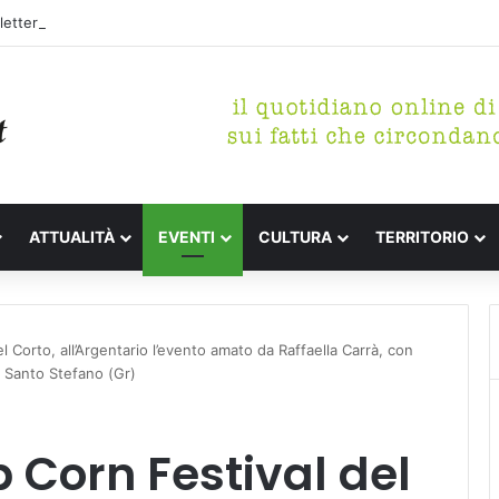
etterari Festa de l’Unità Certaldo
ATTUALITÀ
EVENTI
CULTURA
TERRITORIO
 Corto, all’Argentario l’evento amato da Raffaella Carrà, con
to Santo Stefano (Gr)
 Corn Festival del