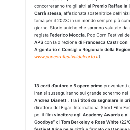
concorreranno tra gli altri al
Premio Raffaella 
Carrà stessa
, affezionata sostenitrice dell’inizi
tema per il 2023: in un mondo sempre più comple
giorno. Storie uniche che saranno valutate da
regista
Federico Moccia
. Pop Corn Festival de
APS
con la direzione di
Francesca Castriconi
Argentario
e
Consiglio Regionale della
Regio
www.popcornfestivaldelcorto.it
)
.
13 corti d’autore e 5 opere prime
provenienti 
Iran
si susseguiranno sul grande schermo nel
Andrea Dianetti
.
Tra i titoli da segnalare
in pr
direttore del Figari International Short Film Fe
poi il film
vincitore agli Academy Awards e a
Goodbye”
di
Tom Berkeley e Ross White
(22/
festival Alice nelle città
e firmato da
Daniele 