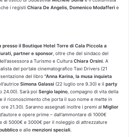
che i registi
Chiara De Angelis
,
Domenico Modafferi
e
 presso il Boutique Hotel Torre di Cala Piccola a
iurati, partner e sponsor
, oltre che del sindaco del
ell’assessora a Turismo e Cultura
Chiara Orsini
. A
nalista del portale cinematografico Taxi Drivers (21
resentazione del libro
“Anna Karina, la musa inquieta
ll’autrice
Simona Galassi
(22 luglio ore 9.30) e il
party
io 24.00). Sarà poi
Sergio Iapino
, compagno di vita della
e il riconoscimento che porta il suo nome e mette in
o ore 21.30). Saranno assegnati inoltre i premi al
Miglior
 d’autore e opere prime – dall’ammontare di 1000€
re di 5000€ e 3000€ per il noleggio di attrezzature
pubblico
e alle
menzioni speciali
.