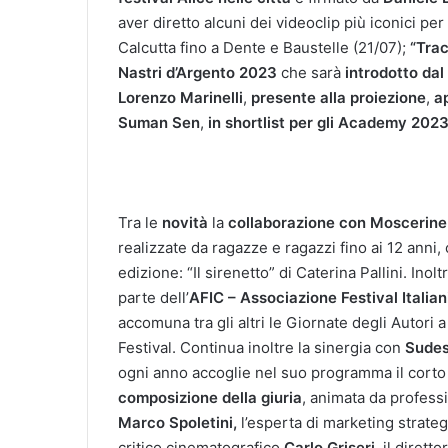
aver diretto alcuni dei videoclip più iconici per
Calcutta fino a Dente e Baustelle (21/07);
“Tra
Nastri d’Argento 2023
che sarà
introdotto dal
Lorenzo Marinelli
,
presente alla proiezione
,
a
Suman Sen
,
in shortlist
per gli Academy 202
Tra le
novità
la
collaborazione con Moscerine 
realizzate da ragazze e ragazzi fino ai 12 anni, 
edizione: “Il sirenetto” di Caterina Pallini. Ino
parte dell’
AFIC – Associazione Festival Italian
accomuna tra gli altri le Giornate degli Autori a
Festival. Continua inoltre la sinergia con
Sudes
ogni anno accoglie nel suo programma il corto 
composizione della giuria
, animata da professi
Marco Spoletini,
l’esperta di marketing strate
critico cinematografico
Carlo Griseri
, il dirett