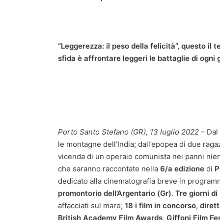
“Leggerezza: il peso della felicità”, questo i
sfida
è affrontare leggeri le battaglie di ogni 
Porto Santo Stefano (GR), 13 luglio 2022
– Dal 
le montagne dell’India; dall’epopea di due raga
vicenda di un operaio comunista nei panni nie
che saranno raccontate nella
6/a edizione
di
P
dedicato alla cinematografia breve in progra
promontorio dell’Argentario (Gr)
.
Tre giorni di
affacciati sul mare;
18 i film in concorso
,
diret
British Academy Film Awards, Giffoni Film Fe