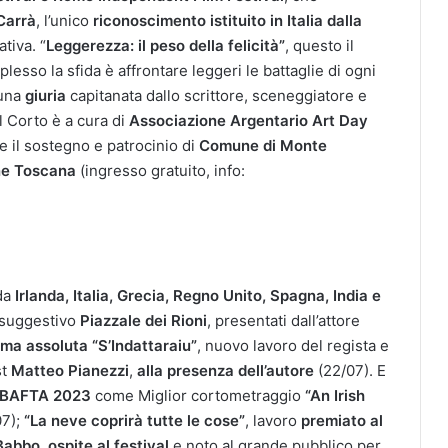
Carrà
, l’unico
riconoscimento istituito in Italia dalla
ativa. “
Leggerezza: il peso della felicità”
, questo il
sso la sfida è affrontare leggeri le battaglie di ogni
 una
giuria
capitanata dallo scrittore, sceneggiatore e
l Corto è a cura di
Associazione Argentario Art Day
e il sostegno e patrocinio di
Comune di Monte
ne Toscana
(ingresso gratuito, info:
da
Irlanda, Italia, Grecia, Regno Unito, Spagna, India e
 suggestivo
Piazzale dei Rioni
, presentati dall’attore
ima assoluta “S’Indattaraiu”
, nuovo lavoro del regista e
st
Matteo Pianezzi
,
alla presenza dell’autore
(22/07). E
i BAFTA 2023
come Miglior cortometraggio
“An Irish
07);
“La neve coprirà tutte le cose”
, lavoro
premiato al
Babbo
,
ospite al festival
e noto al grande pubblico per