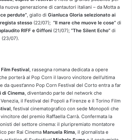
 la nuova generazione di cantautori italiani – da Motta a
cce perdute”
, giallo di
Gianluca Gloria
selezionato ai
 regista stesso
(22/07);
“Il mare che muove le cose”
di
pplaudito RIFF e Giffoni
(21/07);
“The Silent Echo”
di
3
(23/07).
Film Festival
, rassegna romana dedicata a opere
che porterà al Pop Corn il lavoro vincitore dell’ultima
ltre da quest’anno Pop Corn Festival del Corto entra a far
i di Cinema
, diventando parte del network che
 Venezia, il Festival dei Popoli a Firenze e il Torino Film
tival
, festival cinematografico con sede Monopoli che
vincitore del premio Raffaella Carrà. Confermata la
onisti del settore cinema: il pluripremiato montatore
gico per Rai Cinema
Manuela Rima
, il giornalista e
ore artistico di Sudestival
Michele Suma
e il costumista