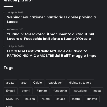
Articoli più letti
16 Aprile 2025
Webinar educazione finanziaria 17 aprile provincia
Lucca
9 Ottobre 2021
“Luana. Vita e lavoro”: il monumento ai Caduti sul
Lavoro di Fucecchio intitolato a Luana D’Orazio
29 Aprile 2025
LEGGENDA Festival della lettura e dell’ascolto
PATROCINIO MIC e MOSTRE dal 9 all’11 maggio Empoli
Tags
arazzi
arte
Calcio
capolavori
dipinto su tavola
Empoli
eventi
Firenze
fucecchio
istruzione
moda
MOSTRA
musica
Nuoto
scuola
teatro
Turismo
Uffizi