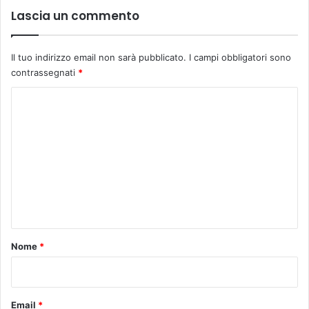
Lascia un commento
Il tuo indirizzo email non sarà pubblicato.
I campi obbligatori sono
contrassegnati
*
C
o
m
m
e
n
t
o
Nome
*
*
Email
*