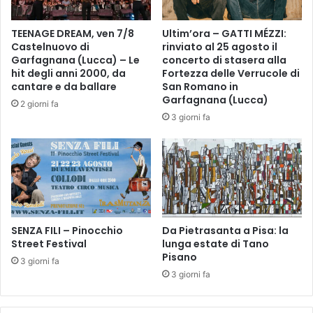
e
i
TEENAGE DREAM, ven 7/8
Ultim’ora – GATTI MÉZZI:
P
Castelnuovo di
rinviato al 25 agosto il
o
Garfagnana (Lucca) – Le
concerto di stasera alla
p
hit degli anni 2000, da
Fortezza delle Verrucole di
o
cantare e da ballare
San Romano in
Garfagnana (Lucca)
l
2 giorni fa
i
3 giorni fa
SENZA FILI – Pinocchio
Da Pietrasanta a Pisa: la
Street Festival
lunga estate di Tano
Pisano
3 giorni fa
3 giorni fa