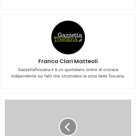
Franca Ciari Matteoli
GazzettaToscana.it è un quotidiano online di cronaca
indipendente sui fatti che circondano la zona della Toscana.
C
o
r
s
i
g