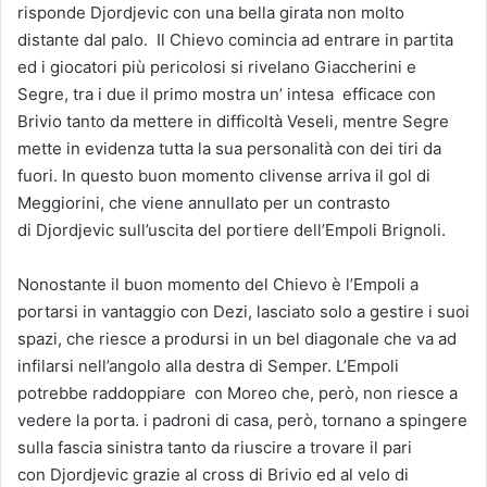
risponde Djordjevic con una bella girata non molto
distante dal palo. Il Chievo comincia ad entrare in partita
ed i giocatori più pericolosi si rivelano Giaccherini e
Segre, tra i due il primo mostra un’ intesa efficace con
Brivio tanto da mettere in difficoltà Veseli, mentre Segre
mette in evidenza tutta la sua personalità con dei tiri da
fuori. In questo buon momento clivense arriva il gol di
Meggiorini, che viene annullato per un contrasto
di Djordjevic sull’uscita del portiere dell’Empoli Brignoli.
Nonostante il buon momento del Chievo è l’Empoli a
portarsi in vantaggio con Dezi, lasciato solo a gestire i suoi
spazi, che riesce a prodursi in un bel diagonale che va ad
infilarsi nell’angolo alla destra di Semper. L’Empoli
potrebbe raddoppiare con Moreo che, però, non riesce a
vedere la porta. i padroni di casa, però, tornano a spingere
sulla fascia sinistra tanto da riuscire a trovare il pari
con Djordjevic grazie al cross di Brivio ed al velo di