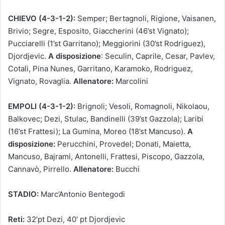
CHIEVO (4-3-1-2):
Semper; Bertagnoli, Rigione, Vaisanen,
Brivio; Segre, Esposito, Giaccherini (46’st Vignato);
Pucciarelli (1’st Garritano); Meggiorini (30’st Rodriguez),
Djordjevic.
A disposizione
: Seculin, Caprile, Cesar, Pavlev,
Cotali, Pina Nunes, Garritano, Karamoko, Rodriguez,
Vignato, Rovaglia.
Allenatore:
Marcolini
EMPOLI (4-3-1-2):
Brignoli; Vesoli, Romagnoli, Nikolaou,
Balkovec; Dezi, Stulac, Bandinelli (39’st Gazzola); Laribi
(16’st Frattesi); La Gumina, Moreo (18’st Mancuso).
A
disposizione:
Perucchini, Provedel; Donati, Maietta,
Mancuso, Bajrami, Antonelli, Frattesi, Piscopo, Gazzola,
Cannavò, Pirrello.
Allenatore:
Bucchi
STADIO:
Marc’Antonio Bentegodi
Reti:
32’pt Dezi, 40′ pt Djordjevic