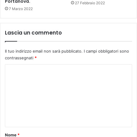
Portanova.
N
27 Febbraio 2022
D
7 Marzo 2022
E
S
T
Lascia un commento
I
L
E
Il tuo indirizzo email non sarà pubblicato.
I campi obbligatori sono
-
contrassegnati
*
S
U
C
C
C
o
E
m
S
m
S
O
e
P
n
E
R
t
L
o
Nome
*
A