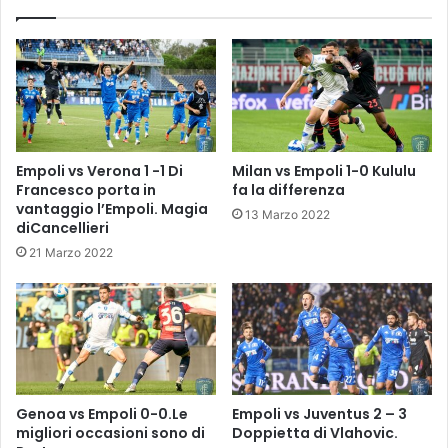
A
L
-
I
L
B
E
A
Empoli vs Verona 1 -1 Di
Milan vs Empoli 1-0 Kululu
T
Francesco porta in
fa la differenza
R
vantaggio l’Empoli. Magia
13 Marzo 2022
I
diCancellieri
P
21 Marzo 2022
A
R
T
E
I
N
G
R
Genoa vs Empoli 0-0.Le
Empoli vs Juventus 2 – 3
A
migliori occasioni sono di
Doppietta di Vlahovic.