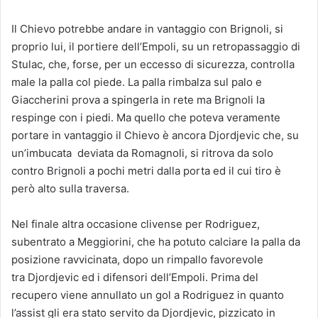
Il Chievo potrebbe andare in vantaggio con Brignoli, si
proprio lui, il portiere dell’Empoli, su un retropassaggio di
Stulac, che, forse, per un eccesso di sicurezza, controlla
male la palla col piede. La palla rimbalza sul palo e
Giaccherini prova a spingerla in rete ma Brignoli la
respinge con i piedi. Ma quello che poteva veramente
portare in vantaggio il Chievo è ancora Djordjevic che, su
un’imbucata deviata da Romagnoli, si ritrova da solo
contro Brignoli a pochi metri dalla porta ed il cui tiro è
però alto sulla traversa.
Nel finale altra occasione clivense per Rodriguez,
subentrato a Meggiorini, che ha potuto calciare la palla da
posizione ravvicinata, dopo un rimpallo favorevole
tra Djordjevic ed i difensori dell’Empoli. Prima del
recupero viene annullato un gol a Rodriguez in quanto
l’assist gli era stato servito da Djordjevic, pizzicato in