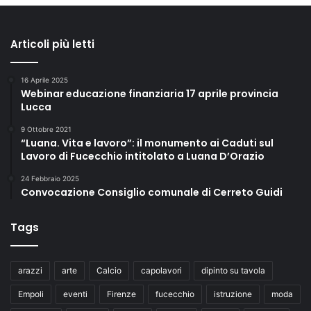
Articoli più letti
16 Aprile 2025
Webinar educazione finanziaria 17 aprile provincia
Lucca
9 Ottobre 2021
“Luana. Vita e lavoro”: il monumento ai Caduti sul
Lavoro di Fucecchio intitolato a Luana D’Orazio
24 Febbraio 2025
Convocazione Consiglio comunale di Cerreto Guidi
Tags
arazzi
arte
Calcio
capolavori
dipinto su tavola
Empoli
eventi
Firenze
fucecchio
istruzione
moda