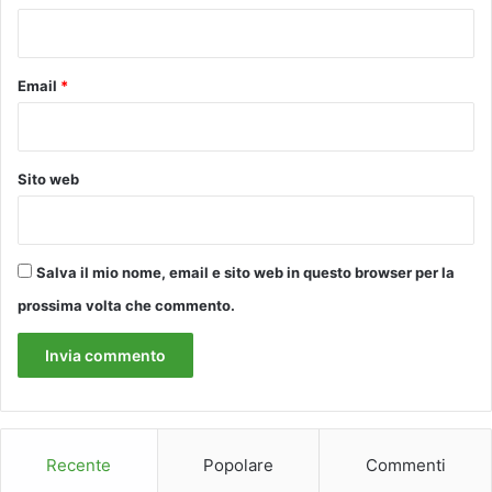
P
*
R
I
Email
*
M
A
G
I
Sito web
O
R
N
A
T
Salva il mio nome, email e sito web in questo browser per la
A
prossima volta che commento.
D
E
L
L
'
E
D
Recente
Popolare
Commenti
I