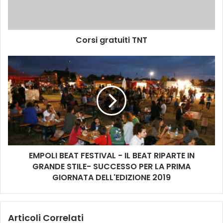
r
a
t
Corsi gratuiti TNT
u
i
t
E
i
M
T
P
N
O
T
L
I
B
E
A
EMPOLI BEAT FESTIVAL - IL BEAT RIPARTE IN
T
GRANDE STILE- SUCCESSO PER LA PRIMA
F
E
GIORNATA DELL'EDIZIONE 2019
S
T
I
Articoli Correlati
V