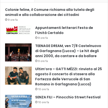
Z
I
Colonie feline, il Comune richiama alla tutela degli
O
animali e alla collaborazione dei cittadini
N
9 ore fa
E
Appuntamenti letterari Festa de
2
l’Unità Certaldo
0
1
9 ore fa
9
TEENAGE DREAM, ven 7/8 Castelnuovo
di Garfagnana (Lucca) – Le hit degli
anni 2000, da cantare e da ballare
9 ore fa
Ultim’ora – GATTI MÉZZI: rinviato al 25
agosto il concerto di stasera alla
Fortezza delle Verrucole di San
Romano in Garfagnana (Lucca)
10 ore fa
SENZA FILI – Pinocchio Street Festival
10 ore fa