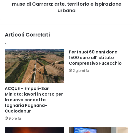
i
muse di Carrara: arte, territorio e ispirazione
d
n
i
urbana
a
A
i
p
l
e
1
Articoli Correlati
r
3
t
/
i
Per i suoi 60 anni dona
6
2
1500 euro all’Istituto
"
0
Comprensivo Fucecchio
T
2
i
2 giorni fa
6
a
|
u
1
ACQUE – Empoli-San
g
2
Miniato: lavori in corso per
u
-
la nuova condotta
r
1
fognaria Pagnana-
o
4
Cuoiodepur
o
g
9 ore fa
g
i
n
u