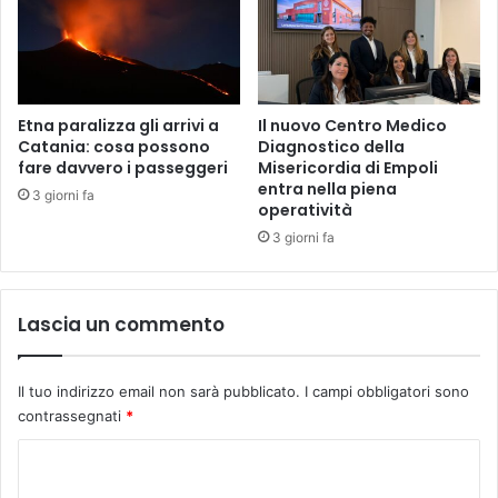
i
g
b
n
e
o
n
-
e
L
"
e
Etna paralizza gli arrivi a
Il nuovo Centro Medico
c
Catania: cosa possono
Diagnostico della
m
o
fare davvero i passeggeri
Misericordia di Empoli
u
entra nella piena
n
s
3 giorni fa
operatività
A
e
l
3 giorni fa
d
e
i
x
C
a
a
Lascia un commento
n
r
d
r
r
a
Il tuo indirizzo email non sarà pubblicato.
I campi obbligatori sono
a
r
contrassegnati
*
D
a
a
:
C
d
a
o
d
r