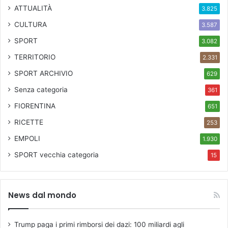
r
ATTUALITÀ
3.825
e
CULTURA
3.587
s
SPORT
3.082
TERRITORIO
2.331
SPORT ARCHIVIO
629
Senza categoria
361
FIORENTINA
651
RICETTE
253
EMPOLI
1.930
SPORT
vecchia categoria
15
News dal mondo
Trump paga i primi rimborsi dei dazi: 100 miliardi agli