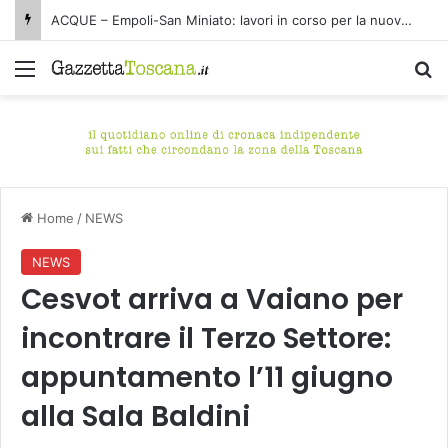
ACQUE – Empoli-San Miniato: lavori in corso per la nuova condotta fognaria Pagnana-Cuoiodepur
Menu
C
Home
/
NEWS
NEWS
Cesvot arriva a Vaiano per
incontrare il Terzo Settore:
appuntamento l’11 giugno
alla Sala Baldini