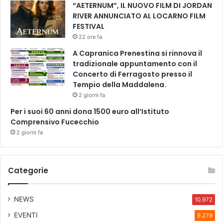
l
“AETERNUM”, IL NUOVO FILM DI JORDAN
1
RIVER ANNUNCIATO AL LOCARNO FILM
8
FESTIVAL
/
22 ore fa
6
A Capranica Prenestina si rinnova il
c
tradizionale appuntamento con il
o
Concerto di Ferragosto presso il
n
Tempio della Maddalena.
N
o
2 giorni fa
t
Per i suoi 60 anni dona 1500 euro all’Istituto
o
Comprensivo Fucecchio
r
2 giorni fa
i
o
u
s
Categorie
P
i
c
NEWS
10.972
t
EVENTI
9.279
u