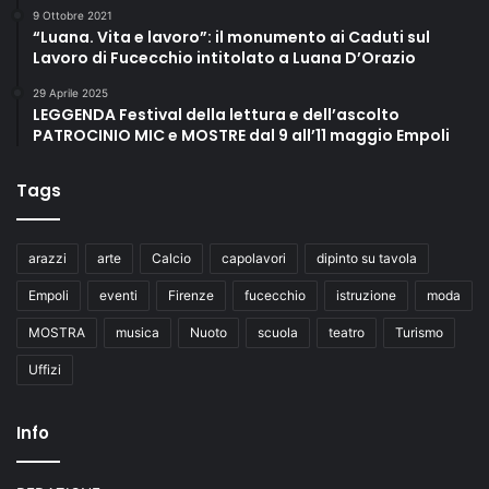
9 Ottobre 2021
“Luana. Vita e lavoro”: il monumento ai Caduti sul
Lavoro di Fucecchio intitolato a Luana D’Orazio
29 Aprile 2025
LEGGENDA Festival della lettura e dell’ascolto
PATROCINIO MIC e MOSTRE dal 9 all’11 maggio Empoli
Tags
arazzi
arte
Calcio
capolavori
dipinto su tavola
Empoli
eventi
Firenze
fucecchio
istruzione
moda
MOSTRA
musica
Nuoto
scuola
teatro
Turismo
Uffizi
Info