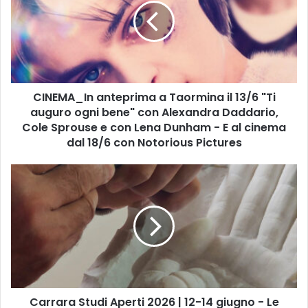
E
M
A
_
I
n
CINEMA_In anteprima a Taormina il 13/6 "Ti
a
auguro ogni bene" con Alexandra Daddario,
n
t
Cole Sprouse e con Lena Dunham - E al cinema
e
dal 18/6 con Notorious Pictures
p
r
C
i
a
m
r
a
r
a
a
T
r
a
a
o
S
r
t
m
Carrara Studi Aperti 2026 | 12-14 giugno - Le
u