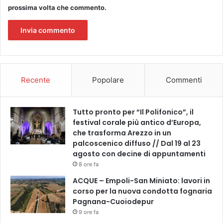
e
i
prossima volta che commento.
n
o
a
n
D
e
u
u
n
r
h
b
a
a
Recente
Popolare
Commenti
m
n
-
a
E
Tutto pronto per “Il Polifonico”, il
a
festival corale più antico d’Europa,
l
che trasforma Arezzo in un
c
palcoscenico diffuso // Dal 19 al 23
i
agosto con decine di appuntamenti
n
8 ore fa
e
ACQUE – Empoli-San Miniato: lavori in
m
corso per la nuova condotta fognaria
a
Pagnana-Cuoiodepur
d
9 ore fa
a