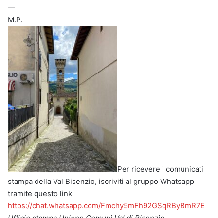
—
M.P.
Per ricevere i comunicati
stampa della Val Bisenzio, iscriviti al gruppo Whatsapp
tramite questo link:
https://chat.whatsapp.com/Fmchy5mFh92GSqRByBmR7E
Ufficio stampa Unione Comuni Val di Bisenzio