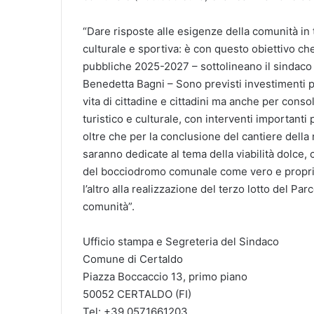
“Dare risposte alle esigenze della comunità in ter
culturale e sportiva: è con questo obiettivo c
pubbliche 2025-2027 – sottolineano il sindaco G
Benedetta Bagni – Sono previsti investimenti per
vita di cittadine e cittadini ma anche per consoli
turistico e culturale, con interventi importanti
oltre che per la conclusione del cantiere dell
saranno dedicate al tema della viabilità dolce, c
del bocciodromo comunale come vero e proprio 
l’altro alla realizzazione del terzo lotto del Par
comunità”.
Ufficio stampa e Segreteria del Sindaco
Comune di Certaldo
Piazza Boccaccio 13, primo piano
50052 CERTALDO (FI)
Tel: +39 0571661203