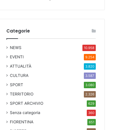
Categorie
NEWS
10.958
EVENTI
9.254
ATTUALITÀ
3.820
CULTURA
3.587
SPORT
3.080
TERRITORIO
2.326
SPORT ARCHIVIO
629
Senza categoria
360
FIORENTINA
651