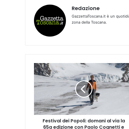
Redazione
GazzettaToscana.it è un quotidi
zona della Toscana.
F
e
s
t
i
v
a
l
d
Festival dei Popoli: domani al via la
e
65a edizione con Paolo Cognetti e
i