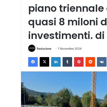
piano triennale
quasi 8 miloni d
investimenti. di
Redazione
1 Novembre 2024
Facebook
X
LinkedIn
Tumblr
Pinterest
Reddit
VK