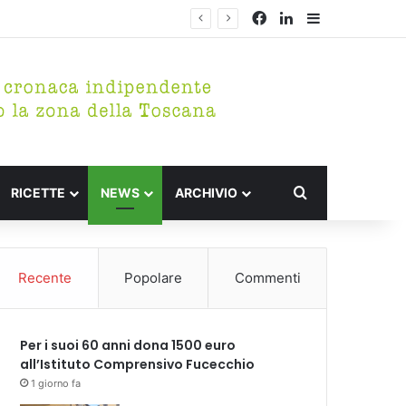
Facebook
LinkedIn
Barra lateral
rico di Fucecchio
Cerca per
RICETTE
NEWS
ARCHIVIO
Recente
Popolare
Commenti
Per i suoi 60 anni dona 1500 euro
all’Istituto Comprensivo Fucecchio
1 giorno fa