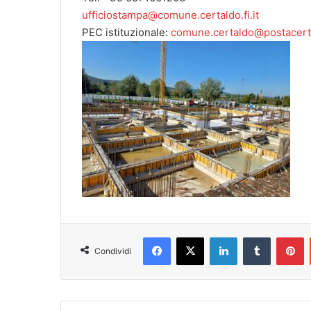
ufficiostampa@comune.certaldo.fi.it
PEC istituzionale:
comune.certaldo@postacert.
Facebook
X
LinkedIn
Tumblr
Pinterest
Condividi