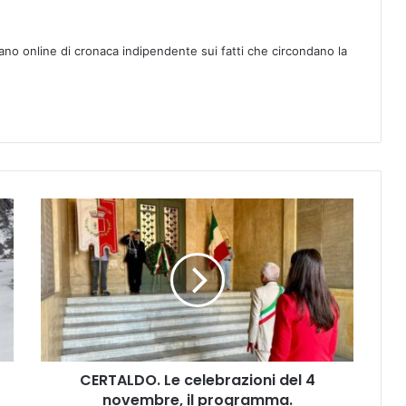
ano online di cronaca indipendente sui fatti che circondano la
C
E
R
T
A
L
D
O
.
CERTALDO. Le celebrazioni del 4
L
novembre, il programma.
e