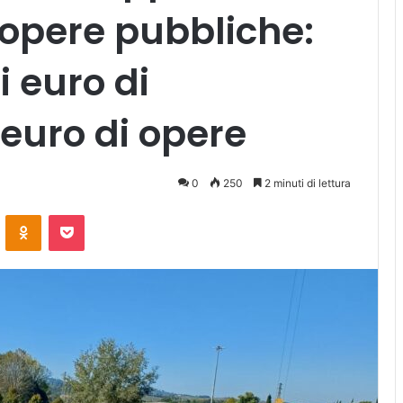
 opere pubbliche:
i euro di
 euro di opere
0
250
2 minuti di lettura
ontakte
Odnoklassniki
Pocket