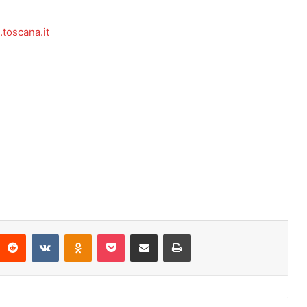
toscana.it
Reddit
VKontakte
Odnoklassniki
Pocket
Condividi via mail
Stampa