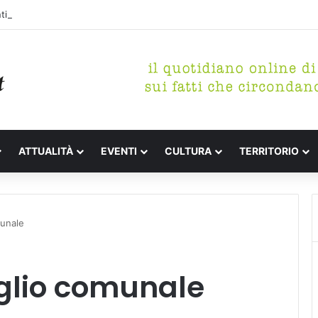
 letterari Festa de l’Unità Certaldo
ATTUALITÀ
EVENTI
CULTURA
TERRITORIO
munale
iglio comunale