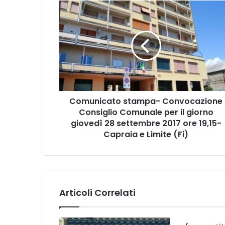
C
o
m
u
n
i
c
a
t
Comunicato stampa- Convocazione
o
Consiglio Comunale per il giorno
s
t
giovedì 28 settembre 2017 ore 19,15-
a
Capraia e Limite (Fi)
m
p
a
-
C
Articoli Correlati
o
n
v