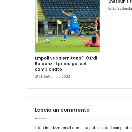
(nessun ti
o
c
26 Settemb
a
z
i
o
n
e
C
o
Empoli vs Salernitana 1-0 E’di
n
Baldanzi il primo gol del
campionato
s
i
28 Settembre 2023
g
l
i
o
C
Lascia un commento
o
m
u
Il tuo indirizzo email non sarà pubblicato.
I campi obb
n