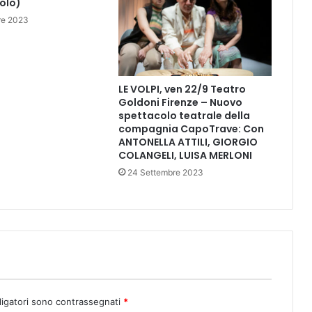
tolo)
e
s
re 2023
i
m
a
t
LE VOLPI, ven 22/9 Teatro
o
Goldoni Firenze – Nuovo
"
spettacolo teatrale della
compagnia CapoTrave: Con
ANTONELLA ATTILI, GIORGIO
COLANGELI, LUISA MERLONI
24 Settembre 2023
ligatori sono contrassegnati
*