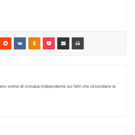
Reddit
VKontakte
Odnoklassniki
Pocket
Condividi via mail
Stampa
ano online di cronaca indipendente sui fatti che circondano la