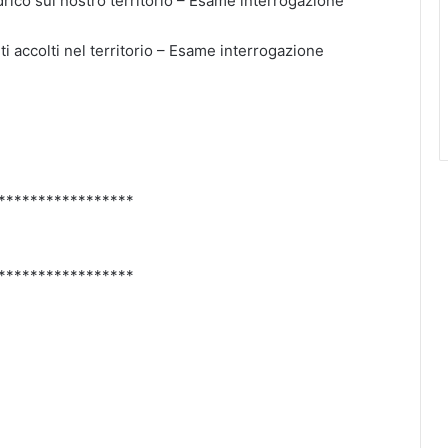
ico sul nostro territorio – Esame interrogazione
ccolti nel territorio – Esame interrogazione
*****************
*****************