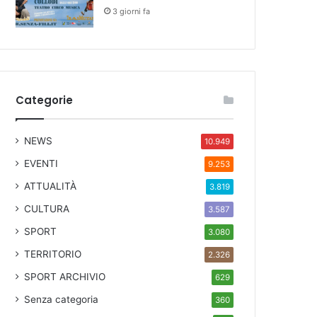
3 giorni fa
Categorie
NEWS
10.949
EVENTI
9.253
ATTUALITÀ
3.819
CULTURA
3.587
SPORT
3.080
TERRITORIO
2.326
SPORT ARCHIVIO
629
Senza categoria
360