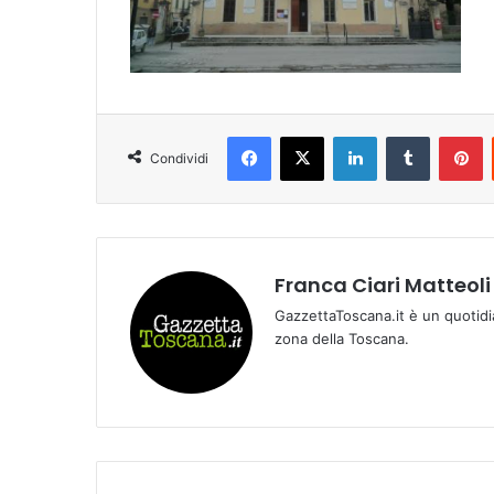
Facebook
X
LinkedIn
Tumblr
Pinterest
Condividi
Franca Ciari Matteoli
GazzettaToscana.it è un quotidi
zona della Toscana.