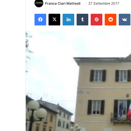
Franca Ciari Matteoli
27 Settembre 2017
Facebook
X
LinkedIn
Tumblr
Pinterest
Reddit
VK