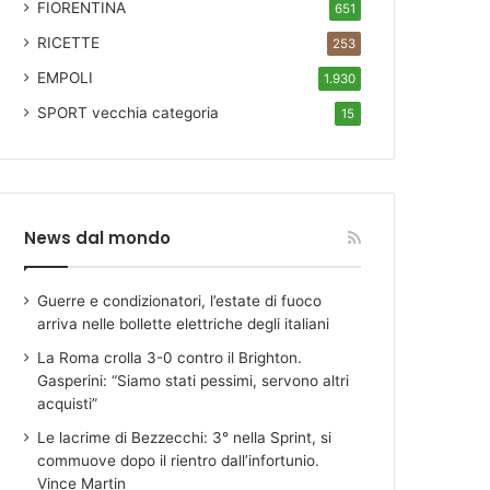
FIORENTINA
651
RICETTE
253
EMPOLI
1.930
SPORT
vecchia categoria
15
News dal mondo
Guerre e condizionatori, l’estate di fuoco
arriva nelle bollette elettriche degli italiani
La Roma crolla 3-0 contro il Brighton.
Gasperini: “Siamo stati pessimi, servono altri
acquisti”
Le lacrime di Bezzecchi: 3° nella Sprint, si
commuove dopo il rientro dall’infortunio.
Vince Martin