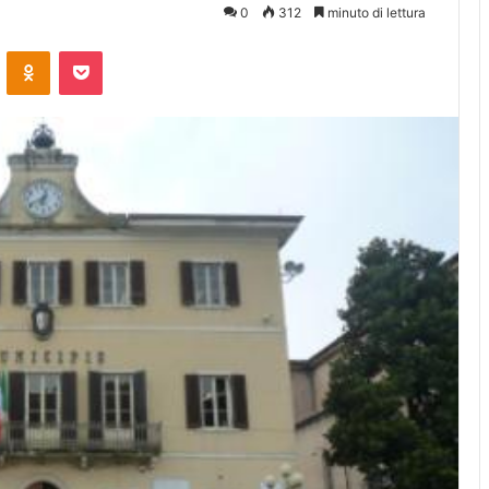
0
312
minuto di lettura
ontakte
Odnoklassniki
Pocket