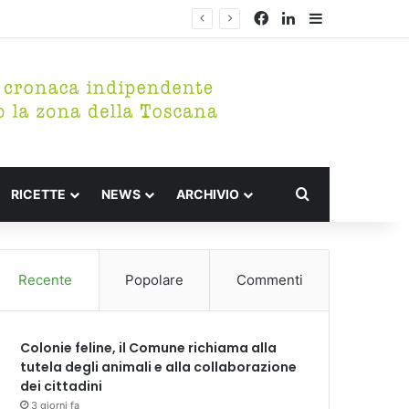
Facebook
LinkedIn
Barra lateral
Cerca per
RICETTE
NEWS
ARCHIVIO
Recente
Popolare
Commenti
Colonie feline, il Comune richiama alla
tutela degli animali e alla collaborazione
dei cittadini
3 giorni fa